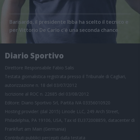
Barisardo, il presidente Ibba ha scelto il tecnico e
per Vittorio De Carlo c'è una seconda chance
Diario Sportivo
Direttore Responsabile Fabio Salis
Testata giornalistica registrata presso il Tribunale di Cagliari,
autorizzazione n. 18 del 03/07/2012
Iscrizione al ROC n. 22685 del 03/08/2012
Editore: Diario Sportivo Srl, Partita IVA 03356010920
Hosting provider: (dal 2015) Linode LLC, 249 Arch Street,
Philadelphia, PA 19106, USA, Tax id EU372008859, datacenter di
Frankfurt am Main (Germania)
Contributi pubblici
percepiti dalla testata