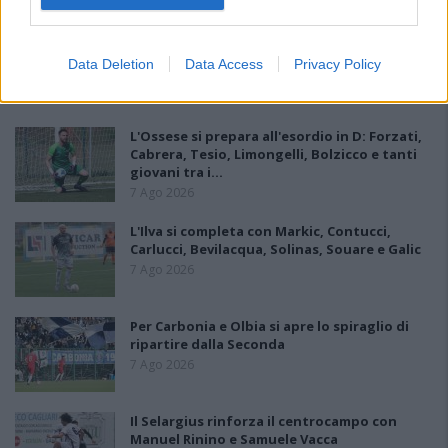
Data Deletion
Data Access
Privacy Policy
PIÙ LETTI OGGI
L'Ossese si prepara all'esordio in D: Forzati,
Cabrera, Tesio, Limongelli, Bolzicco e tanti
giovani tra i…
7 Ago 2026
L'Ilva si completa con Markic, Contucci,
Carlucci, Bevilacqua, Solinas, Souare e Galic
7 Ago 2026
Per Carbonia e Olbia si apre lo spiraglio di
ripartire dalla Seconda
7 Ago 2026
Il Selargius rinforza il centrocampo con
Manuel Rinino e Samuele Vacca