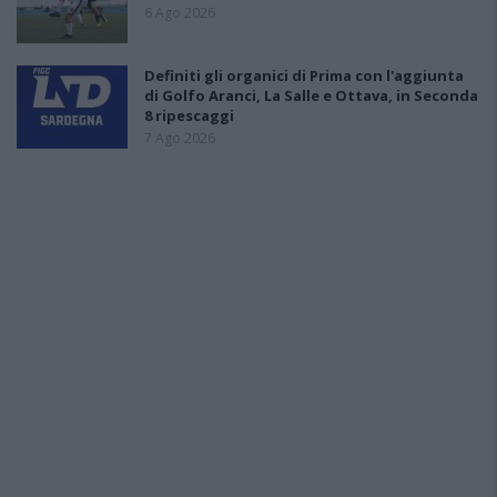
6 Ago 2026
Definiti gli organici di Prima con l'aggiunta
di Golfo Aranci, La Salle e Ottava, in Seconda
8 ripescaggi
7 Ago 2026