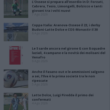
L'Ossese si prepara all'esordio in D: Forzati,
Cabrera, Tesio, Limongelli, Bolzicco e tanti
giovani tra i volti nuovi
7 Ago 2026
Coppa Italia: Aranova-Ossese il 23, i derby
Budoni-Latte Dolce e COS-Monastir il 30
6 Ago 2026
Le 5 sarde ancora nel girone G con 8 squadre
laziali, 4 campane e la novità dei molisani del
Venafro
6 Ago 2026
Anche il Fasano out e le ammissioni salgono
a sei, l'Ilva è la prima società tra le non
ripescate
5 Ago 2026
Latte Dolce, Luigi Piredda il primo dei
confermati
4 Ago 2026