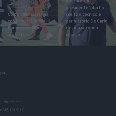
Barisardo, il
presidente Ibba ha
Colpo Villamassargia
scelto il tecnico e
con la punta Suella, il
per Vittorio De Carlo
Bonorva prende
c'è una seconda
anche Fois
chance
iari,
, Philadelphia,
nkfurt am Main