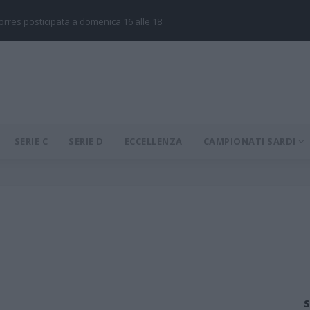
Torres posticipata a domenica 16 alle 18
SERIE C
SERIE D
ECCELLENZA
CAMPIONATI SARDI
S