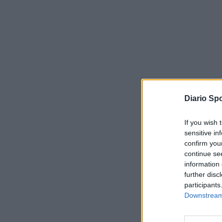
Diario Spo
If you wish 
sensitive in
confirm you
continue se
information 
further disc
participants
Downstream 