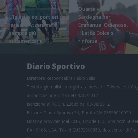
Quarta volta in
L'Iglesias coi portieri
Sardegna per
Idrissi e Atzeni ma è
Emmanuel Odianose,
sempre più
il Latte Dolce si
sudamericana
rinforza
Diario Sportivo
Direttore Responsabile Fabio Salis
Testata giornalistica registrata presso il Tribunale di Cagl
autorizzazione n. 18 del 03/07/2012
Iscrizione al ROC n. 22685 del 03/08/2012
Editore: Diario Sportivo Srl, Partita IVA 03356010920
Hosting provider: (dal 2015) Linode LLC, 249 Arch Street
PA 19106, USA, Tax id EU372008859, datacenter di Fra