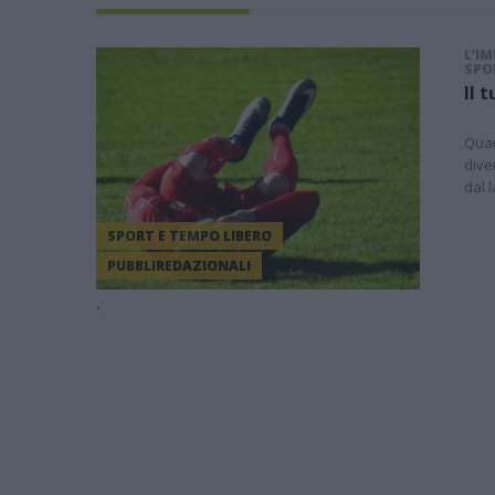
L’I
SPO
Il 
Quan
dive
dal 
SPORT E TEMPO LIBERO
PUBBLIREDAZIONALI
,