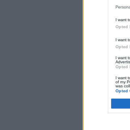
Persona
I want t
Opted 
I want t
Opted 
I want 
Advertis
Opted 
I want t
of my P
was col
Opted 