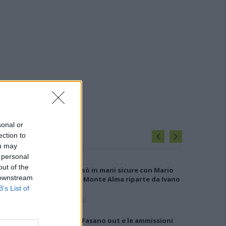
sonal or
ection to
IÙ LETTI OGGI
ou may
 personal
out of the
Il Buddusò in mani sicure con Mario
 downstream
Fadda, il Monte Alma riparte da Ivano
Falchi
B’s List of
5 Ago 2026
Anche il Fasano out e le ammissioni