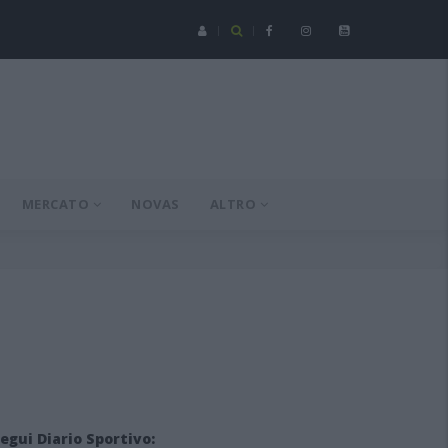
Seconda Categoria - Su mesi de agustu at a incumentzai cun un'
MERCATO
NOVAS
ALTRO
egui Diario Sportivo: