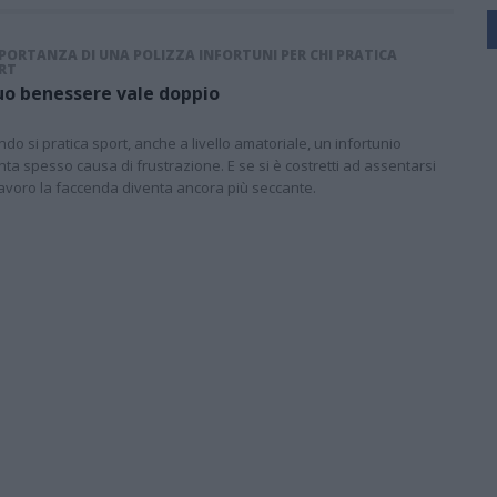
MPORTANZA DI UNA POLIZZA INFORTUNI PER CHI PRATICA
RT
tuo benessere vale doppio
do si pratica sport, anche a livello amatoriale, un infortunio
nta spesso causa di frustrazione. E se si è costretti ad assentarsi
lavoro la faccenda diventa ancora più seccante.