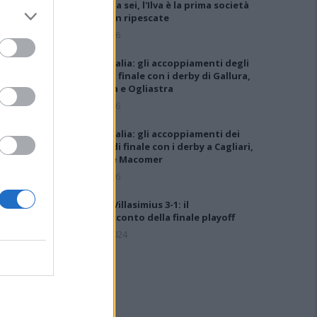
salgono a sei, l'Ilva è la prima società
tra le non ripescate
5 Ago 2026
Coppa Italia: gli accoppiamenti degli
ottavi di finale con i derby di Gallura,
Barbagia e Ogliastra
5 Ago 2026
Coppa Italia: gli accoppiamenti dei
16esimi di finale con i derby a Cagliari,
Sassari e Macomer
5 Ago 2026
Ossese-Villasimius 3-1: il
videoracconto della finale playoff
14 Mag 2024