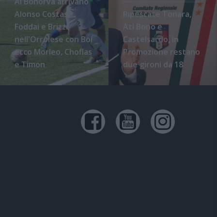
Al Bonorva arrivano
Alonso Costas,
Ripescate Tonara,
Foddai e Brizzi,
Atl Bono e
nell'Orrolese con Boi
Castelsardo, in
ecco Morleo, Choflas
Promozione restano
e Timon
due gironi da 18