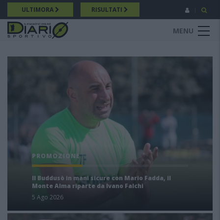
Salta
ULTIMORA
RISULTATI
al
contenuto
MENU
principale
PROMOZIONE
Il Buddusò in mani sicure con Mario Fadda, il
Monte Alma riparte da Ivano Falchi
5 Ago 2026