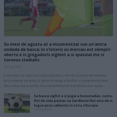
Su mesi de agustu at a incumentzai cun un'antra
undada de basca; in s'interis su mercau est sèmpiri
obertu e is giogadoris sighint a si spassiai me is
torneus stadialis
30 Lug 2026
E duncas, nci seus po custa cida puru, chi est sa nova de importu
prus mannu de totus is atras (e megu a brullai, si cumprendit beni,
deu creu), ma a sa fini, seu incumintzendi a pentzai ca in custa…
Sa basca sighit a si pigai a bussinadas: custu
fini de cida passau sa Sardìnnia fiat unu de is
logus prus callentis in totu s'Europa
23 Lug 2026