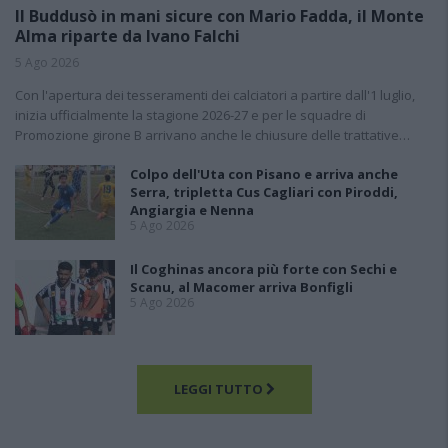
Il Buddusò in mani sicure con Mario Fadda, il Monte
Alma riparte da Ivano Falchi
5 Ago 2026
Con l'apertura dei tesseramenti dei calciatori a partire dall'1 luglio,
inizia ufficialmente la stagione 2026-27 e per le squadre di
Promozione girone B arrivano anche le chiusure delle trattative…
Colpo dell'Uta con Pisano e arriva anche
Serra, tripletta Cus Cagliari con Piroddi,
Angiargia e Nenna
5 Ago 2026
Il Coghinas ancora più forte con Sechi e
Scanu, al Macomer arriva Bonfigli
5 Ago 2026
LEGGI TUTTO