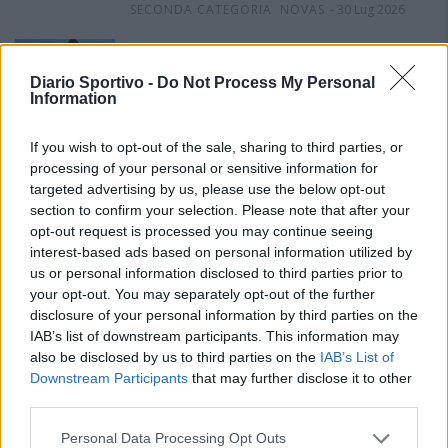
SECONDA CATEGORIA
NOVAS
-
30 Lug 2026
Latte Dolce, Andrea Grigoras è il nuovo ds
SERIE D
-
29 Lug 2026
Diario Sportivo -
Do Not Process My Personal
Information
If you wish to opt-out of the sale, sharing to third parties, or
Sa basca sighit a si pigai a bussinadas: custu
processing of your personal or sensitive information for
fini de cida passau sa Sardìnnia fiat unu de is
logus prus callentis in totu s'Europa
targeted advertising by us, please use the below opt-out
section to confirm your selection. Please note that after your
PROMOZIONE
NOVAS
-
23 Lug 2026
opt-out request is processed you may continue seeing
interest-based ads based on personal information utilized by
Po si infriscai de sa basca nci funt totus is
us or personal information disclosed to third parties prior to
novas chi nd'arribbant de sa fentana oberta
de su mercau
your opt-out. You may separately opt-out of the further
disclosure of your personal information by third parties on the
ECCELLENZA
NOVAS
-
15 Lug 2026
IAB’s list of downstream participants. This information may
also be disclosed by us to third parties on the
IAB’s List of
Downstream Participants
that may further disclose it to other
TUTTE LE ULTIMORA
third parties.
Personal Data Processing Opt Outs