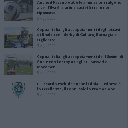
Anche il Fasano out e le ammissioni salgono
a sei, l'Ilva è la prima società tra le non
ripescate
5 Ago 2026
Coppa Italia: gli accoppiamenti degli ottavi
di finale con i derby di Gallura, Barbagia e
Ogliastra
5 Ago 2026
Coppa Italia: gli accoppiamenti dei 16esimi di
finale con i derby a Cagliari, Sassari e
Macomer
5 Ago 2026
Il CR sardo esclude anche l'Olbia: l'Usinese è
in Eccellenza, il Fonni sale in Promozione
5 Ago 2026