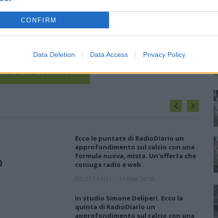
ofondimento sul calcio con una formula nuova, mista. Un'offerta
coniuga radio e web. Il tutto immerso in una formula che è un…
CONFIRM
Data Deletion
Data Access
Privacy Policy
S
ICOLI DI RADIODIARIO
Ecco le puntate di RadioDiario un
approfondimento sul calcio con una
formula nuova, mista. Un'offerta che
0
coniuga radio e web
-
11 Mar 2016
DILETTANTI
In studio Simone Deliperi. Ecco la
quinta di RadioDiario un
approfondimento sul calcio con una