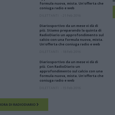
formula nuova, mista. Un'offerta che
coniuga radio e web
-
21 Feb 2016
DILETTANTI
Diariosportivo da un mese vi dà di
più. Stiamo preparando la quinta di
RadioDiario un approfondimento sul
calcio con una formula nuova, mista.
Un'offerta che coniuga radio e web
-
18 Feb 2016
DILETTANTI
Diariosportivo da un mese vi dà di
più. Con RadioDiario un
approfondimento sul calcio con una
formula nuova, mista. Un'offerta che
coniuga radio e web
-
15 Feb 2016
DILETTANTI
MORA DI RADIODIARIO