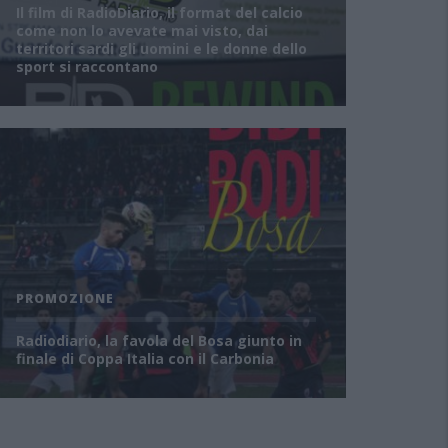
Il film di RadioDiario, il format del calcio
come non lo avevate mai visto, dai
territori sardi gli uomini e le donne dello
sport si raccontano
IMM
PROMOZIONE
Ra
Radiodiario, la favola del Bosa giunto in
fa
finale di Coppa Italia con il Carbonia