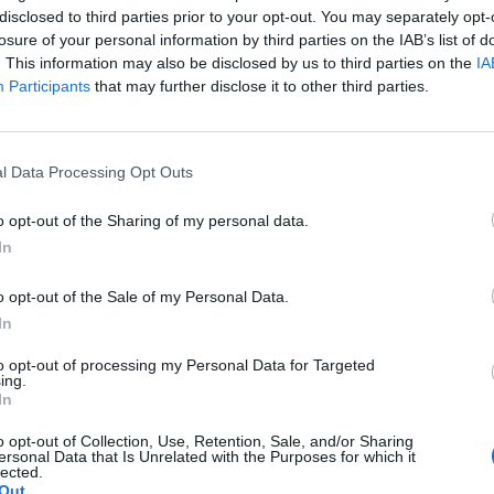
disclosed to third parties prior to your opt-out. You may separately opt-
losure of your personal information by third parties on the IAB’s list of
. This information may also be disclosed by us to third parties on the
IA
Participants
that may further disclose it to other third parties.
AGINI, STORIE, SOGNI TUTTI INTORNO A UN PALLOLE
iodiario, con Marco Aiana del La Palma
teurpinu e la favola del Bosa giunto in finale di
pa Italia con il Carbonia
l Data Processing Opt Outs
ar 2016
o opt-out of the Sharing of my personal data.
da l'ottava puntata di Radiodiario In studio Marco Aiana di
In
iggione , giocatore del La Palma Monteurpinu. Iscritto in Biologia
ia a Cagliari. Con lui parliamo di vita, scuola e…
o opt-out of the Sale of my Personal Data.
In
TREAMING I VIDEOFILM DI RADIODIARIO
to opt-out of processing my Personal Data for Targeted
ing.
rda le sette di RadioDiario un approfondimento
In
 calcio con una formula nuova, mista, mai vista!
ar 2016
o opt-out of Collection, Use, Retention, Sale, and/or Sharing
ersonal Data that Is Unrelated with the Purposes for which it
lected.
iosportivo da due mesi vi dà di più Con RadioDiario un
Out