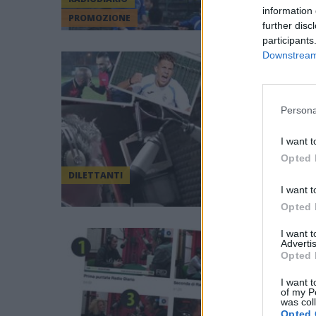
information 
PROMOZIONE
further disc
participants
Downstream 
IMM
Rad
Mon
Cop
Persona
25 M
I want t
Guar
Opted 
Cann
stud
DILETTANTI
I want t
Opted 
IN S
I want 
Advertis
Gua
Opted 
sul
23 M
I want t
of my P
was col
Diar
Opted 