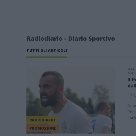
Radiodiario - Diario Sportivo
TUTTI GLI ARTICOLI
DAL 
NIC
Il 
dal
16 A
Dopo
Posa
sarà
RADIODIARIO
PROMOZIONE