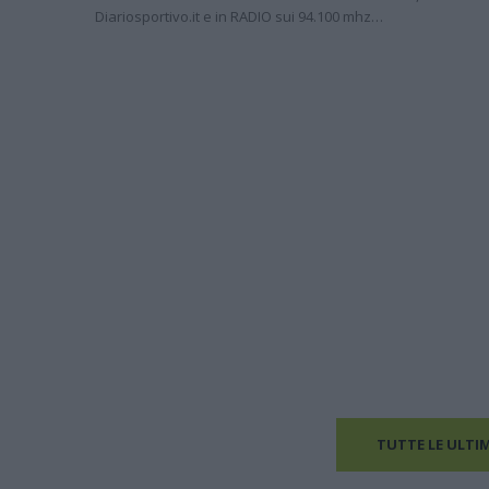
Diariosportivo.it e in RADIO sui 94.100 mhz…
TUTTE LE ULTI