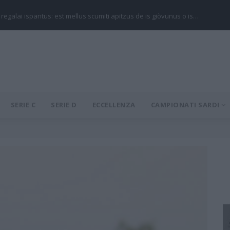
 regalai ispantus: est mellus scumiti apitzus de is giòvunus o is…
SERIE C
SERIE D
ECCELLENZA
CAMPIONATI SARDI