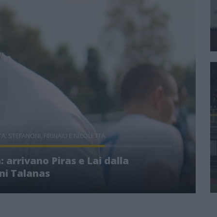
A: STEFANONI, FIRINAIU E NICOLETTA
: arrivano Piras e Lai dalla
ni Talanas