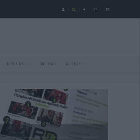
Serie C - Coppa Italia: Spezia-Torres posticipata a domenica 16 a
MERCATO
NOVAS
ALTRO