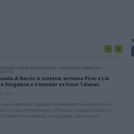
S
BUDONI TRIS DI FUORIQUOTA: STEFANONI, FIRINAIU E
OLETTA
Posada di Bacciu si scatena: arrivano Piras e Lai
la Dorgalese e il bomber ex Fonni Talanas
go 2018
 aver annunciato l'ingaggio dell'allenatore Giuseppe Bacciu, il
da si scatena letteralmente sul mercato. A guidare l'attacco ci
 il bomber Franco Talanas, ex Dorgalese, Taloro Gavoi,…