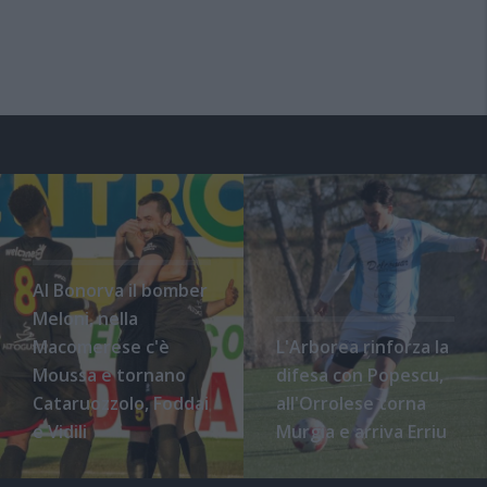
Al Bonorva il bomber
Meloni, nella
Macomerese c'è
L'Arborea rinforza la
Moussa e tornano
difesa con Popescu,
Cataruozzolo, Foddai
all'Orrolese torna
e Vidili
Murgia e arriva Erriu