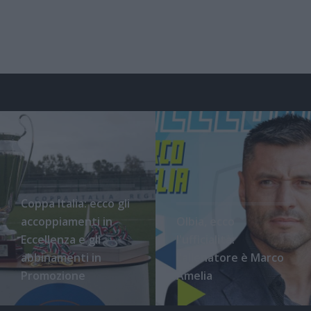
Coppa Italia: ecco gli
accoppiamenti in
Olbia, ecco
Eccellenza e gli
l'ufficialità:
abbinamenti in
l'allenatore è Marco
Promozione
Amelia