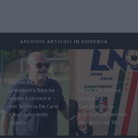
ARCHIVIO ARTICOLI IN EVIDENZA
Barisardo, il
presidente Ibba ha
Ripescate Tonara,
scelto il tecnico e
Atl Bono e
per Vittorio De Carlo
Castelsardo, in
c'è una seconda
Promozione restano
chance
due gironi da 18