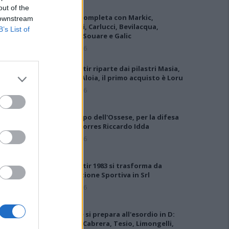
out of the
L'Ilva si completa con Markic,
 downstream
Contucci, Carlucci, Bevilacqua,
B’s List of
Solinas, Souare e Galic
7 Ago 2026
Il Monastir riparte dai pilastri Masia,
Pinna e Aloia, il primo acquisto è Loru
7 Ago 2026
Gran colpo dell'Ossese, per la difesa
c'è l'ex Torres Riccardo Idda
7 Ago 2026
Il Monastir 1983 si trasforma da
Associazione Sportiva in Srl
7 Ago 2026
L'Ossese si prepara all'esordio in D:
Forzati, Cabrera, Tesio, Limongelli,