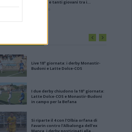
Bolzicco e tanti giovani tra i…
7 Ago 2026
PORT E TEMPO LIBERO
Live 18ª giornata: i derby Monastir-
Budoni e Latte Dolce-COS
I due derby chiudono la 18ª giornata:
Latte Dolce-COS e Monastir-Budoni
in campo per la Befana
Si riparte il 4 con l'Olbia orfana di
Favarin contro l'Albalonga dell'ex
Manca, i derby posticipati alla…