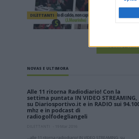
appr
che 
DILETTANTI
TUTTI GLI ART
NOVAS E ULTIMORA
Alle 11 ritorna Radiodiario! Con la
settima puntata IN VIDEO STREAMING,
su Diariosportivo.it e in RADIO sui 94.10
mhz e in podcast di
radiogolfodegliangeli
-
19 Mar 2016
DILETTANTI
...alle 11 ritorna radiodiario! IN VIDEO STREAMING, su