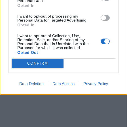
Personal Data.
31 Lug 2026
Opted In
Il Carbonia non si iscrive, Meloni:
I want to opt-out of processing my
«Impossibilitati nel far fronte alle vertenze
Personal Data for Targeted Advertising.
dei giocatori»
Opted In
31 Lug 2026
I want to opt-out of Collection, Use,
Retention, Sale, and/or Sharing of my
Nuorese, parte la programmazione:
Personal Data that Is Unrelated with the
Francesco Cattide è il nuovo tecnico
Purposes for which it was collected.
29 Lug 2026
Opted Out
CONFIRM
Data Deletion
Data Access
Privacy Policy