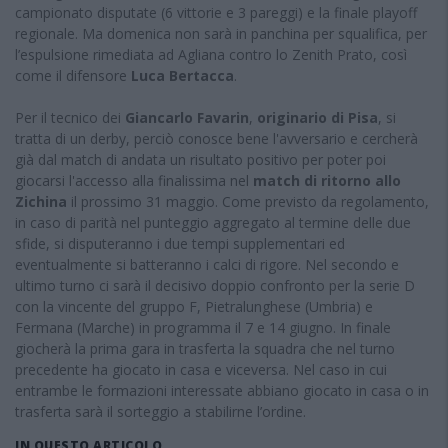
campionato disputate (6 vittorie e 3 pareggi) e la finale playoff
regionale. Ma domenica non sarà in panchina per squalifica, per
l’espulsione rimediata ad Agliana contro lo Zenith Prato, così
come il difensore
Luca Bertacca
.
Per il tecnico dei
Giancarlo Favarin
,
originario di Pisa
, si
tratta di un derby, perciò conosce bene l'avversario e cercherà
già dal match di andata un risultato positivo per poter poi
giocarsi l'accesso alla finalissima nel
match di ritorno allo
Zichina
il prossimo 31 maggio. Come previsto da regolamento,
in caso di parità nel punteggio aggregato al termine delle due
sfide, si disputeranno i due tempi supplementari ed
eventualmente si batteranno i calci di rigore. Nel secondo e
ultimo turno ci sarà il decisivo doppio confronto per la serie D
con la vincente del gruppo F, Pietralunghese (Umbria) e
Fermana (Marche) in programma il 7 e 14 giugno. In finale
giocherà la prima gara in trasferta la squadra che nel turno
precedente ha giocato in casa e viceversa. Nel caso in cui
entrambe le formazioni interessate abbiano giocato in casa o in
trasferta sarà il sorteggio a stabilirne l’ordine.
IN QUESTO ARTICOLO