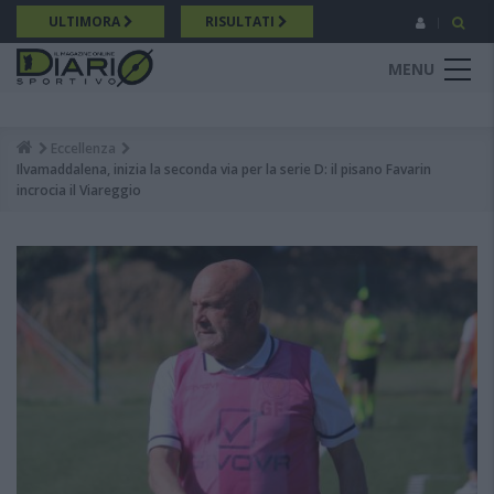
Salta
ULTIMORA
RISULTATI
al
contenuto
MENU
principale
Eccellenza
Breadcrumb
Ilvamaddalena, inizia la seconda via per la serie D: il pisano Favarin
incrocia il Viareggio