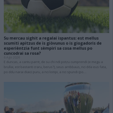
Su mercau sighit a regalai ispantus: est mellus
scumiti apitzus de is giòvunus o is giogadoris de
esperièntzia funt sèmpiri sa cosa mellus po
cuncodrai sa rosa?
6 Ago 2026
E duncas, a cantu parrit, de su chi ndi potzu cumprendi (e megu a
brullai, est bastanti craru, berus?), seus arribbaus, nci dda eus fata,
po ddu narai diaici puru, a nci lompi, a nci spundi (po…