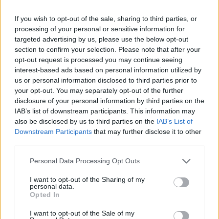
Caos Tempio, Sechi lascia: «Il mio impegno
finisce qui, troppe complicazioni coi
If you wish to opt-out of the sale, sharing to third parties, or
problemi extra calcio»
processing of your personal or sensitive information for
2 Ago 2026
targeted advertising by us, please use the below opt-out
section to confirm your selection. Please note that after your
L'Iglesias si rinforza con Papa Seck e
opt-out request is processed you may continue seeing
Diawara, al Bonorva il difensore Balbo
interest-based ads based on personal information utilized by
1 Ago 2026
us or personal information disclosed to third parties prior to
your opt-out. You may separately opt-out of the further
disclosure of your personal information by third parties on the
Colpo del Tortolì: arriva il centrocampista
IAB’s list of downstream participants. This information may
figlio d'arte Bruno Conti
1 Ago 2026
also be disclosed by us to third parties on the
IAB’s List of
Downstream Participants
that may further disclose it to other
third parties.
La Villacidrese torna in Eccellenza,
l'Antiochense va in Promozione, Golfo
Personal Data Processing Opt Outs
Aranci e La Salle salgono in Prima
31 Lug 2026
I want to opt-out of the Sharing of my
personal data.
Opted In
Carbonia, l'ex presidente Canu: «Lasciai i
soldi per pagare le vertenze, Meloni si
assuma le responsabilità»
I want to opt-out of the Sale of my