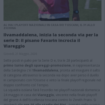
AL VIA I PLAYOFF NAZIONALI IN CASA DEI TOSCANI, IL 31 ALLO
ZICHINA
Ilvamaddalena, inizia la seconda via per la
serie D: il pisano Favarin incrocia il
Viareggio
Giovedì, 21 Maggio, 2026
Sette posti in palio per la Serie D e, tra le 28 partecipanti al
primo turno degli spareggi-promozione
, in rappresentanza
della Sardegna c'è l'
Ilvamaddalena
, pronta ad inseguire il salto
di categoria attraverso la seconda via dopo aver perso il duello
in campionato con l'Ossese e vinto la finale playoff regionale nel
doppio confronto col Tempio.
La squadra isolana farà l'esordio nei playoff nazionali domenica
24 maggio in casa del
Viareggio
, vincente nella finale playoff
del girone A dell'Eccellenza toscana contro lo Zenith Prato. Si
giocherà alle
ore 16 allo stadio dei Pini
- tornato nello scorso