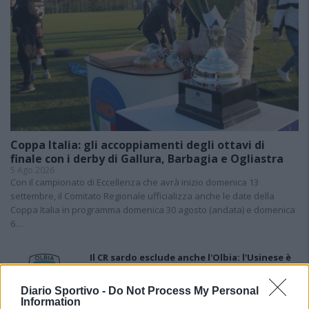
Coppa Italia: gli accoppiamenti degli ottavi di
finale con i derby di Gallura, Barbagia e Ogliastra
5 Ago 2026
Con il campionato di Eccellenza che avrà inizio domenica 13
settembre, il Comitato Regionale ufficializza anche le date della
Coppa Italia in programma domenica 30 agosto (andata) e domenica
6…
Il CR sardo esclude anche l'Olbia: l'Usinese è
in Eccellenza, il Fonni sale in Promozione
5 Ago 2026
Diario Sportivo -
Do Not Process My Personal
Information