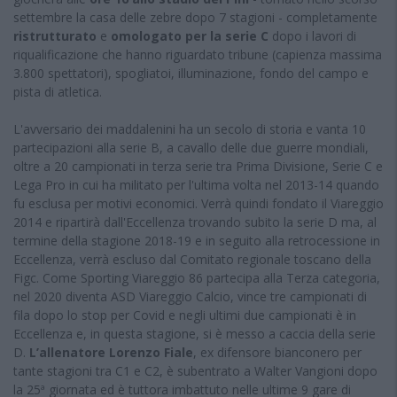
settembre la casa delle zebre dopo 7 stagioni - completamente
ristrutturato
e
omologato per la serie C
dopo i lavori di
riqualificazione che hanno riguardato tribune (capienza massima
3.800 spettatori), spogliatoi, illuminazione, fondo del campo e
pista di atletica.
L'avversario dei maddalenini ha un secolo di storia e vanta 10
partecipazioni alla serie B, a cavallo delle due guerre mondiali,
oltre a 20 campionati in terza serie tra Prima Divisione, Serie C e
Lega Pro in cui ha militato per l'ultima volta nel 2013-14 quando
fu esclusa per motivi economici. Verrà quindi fondato il Viareggio
2014 e ripartirà dall'Eccellenza trovando subito la serie D ma, al
termine della stagione 2018-19 e in seguito alla retrocessione in
Eccellenza, verrà escluso dal Comitato regionale toscano della
Figc. Come Sporting Viareggio 86 partecipa alla Terza categoria,
nel 2020 diventa ASD Viareggio Calcio, vince tre campionati di
fila dopo lo stop per Covid e negli ultimi due campionati è in
Eccellenza e, in questa stagione, si è messo a caccia della serie
D.
L’allenatore Lorenzo Fiale
, ex difensore bianconero per
tante stagioni tra C1 e C2, è subentrato a Walter Vangioni dopo
la 25ª giornata ed è tuttora imbattuto nelle ultime 9 gare di