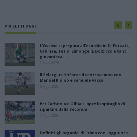
PIÙ LETTI OGGI
L'Ossese si prepara all'esordio in D: Forzati,
Cabrera, Tesio, Limongelli, Bolzicco e tanti
giovani tra i…
7 Ago 2026
Il Selargius rinforza il centrocampo con
Manuel Rinino e Samuele Vacca
6 Ago 2026
Per Carbonia e Olbia si apre lo spiraglio di
ripartire dalla Seconda
7 Ago 2026
Definiti gli organici di Prima con l'aggiunta