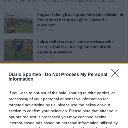
Promozione girone B arrivano anche le chiusure delle trattative…
Coppa Italia: gli accoppiamenti dei 16esimi di
finale con i derby a Cagliari, Sassari e
Macomer
5 Ago 2026
Colpo dell'Uta con Pisano e arriva anche
Serra, tripletta Cus Cagliari con Piroddi,
Angiargia e Nenna
5 Ago 2026
Il Coghinas ancora più forte con Sechi e
Scanu, al Macomer arriva Bonfigli
Diario Sportivo -
Do Not Process My Personal
5 Ago 2026
Information
If you wish to opt-out of the sale, sharing to third parties, or
L'Atletico Cagliari di Saba prende Sanna,
processing of your personal or sensitive information for
Simoni e mantiene lo zoccolo duro
targeted advertising by us, please use the below opt-out
4 Ago 2026
section to confirm your selection. Please note that after your
opt-out request is processed you may continue seeing
interest-based ads based on personal information utilized by
L'Antiochense prende Caddeo e Doneddu,