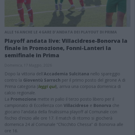
ALLE 16 ANCHE LE 4 GARE D'ANDATA DEI PLAYOUT DI PRIMA
Playoff andata live: Villacidrese-Bonorva la
finale in Promozione, Fonni-Lanteri la
semifinale in Prima
Domenica, 17 Maggio, 2026
Dopo la vittoria dell'
Accademia Sulcitana
nello spareggio
contro la
Gioventù Sarroch
per il primo posto del girone A di
Prima categoria (
leggi qui
), arriva una corposa domenica di
calcio regionale.
La
Promozione
mette in palio il terzo posto libero per il
campionato di Eccellenza con
Villacidrese
e
Bonorva
che
giocano l'andata della finalissima playoff al Comunale con
fischio d'inizio alle ore 17. Il match di ritorno si giocherà
domenica 24 al Comunale “Chicchito Chessa” di Bonorva alle
ore 16.