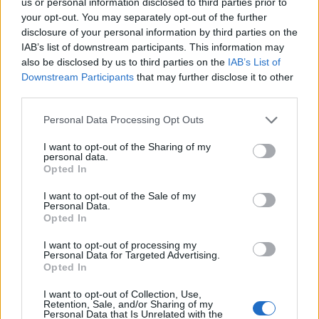
Arborea e Tharros ripartono dai tecnici
us or personal information disclosed to third parties prior to
Firinu e Frongia
your opt-out. You may separately opt-out of the further
2 Ago 2026
disclosure of your personal information by third parties on the
IAB’s list of downstream participants. This information may
La matricola Macomer prende il portiere
also be disclosed by us to third parties on the
IAB’s List of
Fadda, altro colpo Coghinas con Samuele
Downstream Participants
that may further disclose it to other
Pinna
third parties.
2 Ago 2026
Personal Data Processing Opt Outs
Nasce l'Arbus Guspini Costa Verde, Garau:
«Vogliamo rappresentare con orgoglio
I want to opt-out of the Sharing of my
l’intero territorio»
personal data.
31 Lug 2026
Opted In
Il Sant'Elena si riprende il difensore Mancusi
I want to opt-out of the Sale of my
28 Lug 2026
Personal Data.
Opted In
I want to opt-out of processing my
Personal Data for Targeted Advertising.
Opted In
I want to opt-out of Collection, Use,
Retention, Sale, and/or Sharing of my
Personal Data that Is Unrelated with the