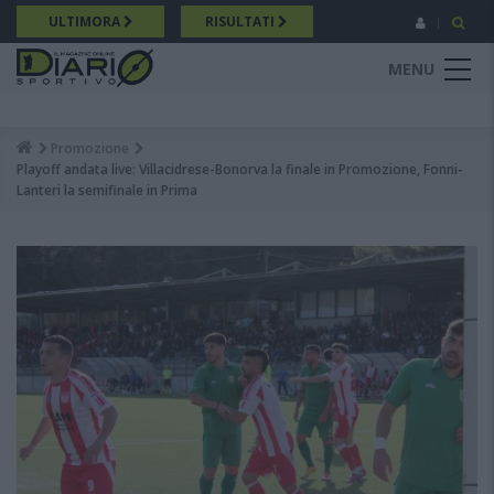
Salta
ULTIMORA
RISULTATI
al
contenuto
MENU
principale
Promozione
Breadcrumb
Playoff andata live: Villacidrese-Bonorva la finale in Promozione, Fonni-
Lanteri la semifinale in Prima