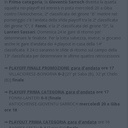
In
Prima categoria
, la
Gioventù Sarroch
diventa la quarta
squadra nei playoff ed entrerà in pista mercoledì 20 a Giba
contro l'Antiochense, 2ª classificata del girone “B” mentre nel
pomeriggio c'è l'andata della sfida playoff tra la 2ª classificata
del girone “C”, il
Fonni
, e la 2ª classificata del girone “D”, la
Lanteri Sassari
. Domenica 24 le gare di ritorno per
determinare le finaliste. Per la lotta salvezza, invece, si giocano
anche le gare d'andata dei 4 playout in casa della 14ª
classificata. Il 24 ci saranno le sfide di ritorno sul campo della
13ª classificata per determinare le ultime quattro retrocessioni.
⇒
PLAYOFF FINALE PROMOZIONE gara d'andata
ore 17
VILLACIDRESE-BONORVA
0-2
[21’ pt Saba (B), 32’ pt Chelo
(B)]
finale
⇒
PLAYOFF PRIMA CATEGORIA gara d'andata
ore 17
FONNI-LANTERI
0-0
[
finale
ANTIOCHENSE-GIOVENTU SARROCH
mercoledì 20 a Giba
ore 18
⇒
PLAYOUT PRIMA CATEGORIA gara d'andata
ore 16
BARIESE-SESTU
0-1
[Tassi (S)]
finale