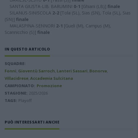
SANTA GIUSTA-LIB. BARUMINI
0-1
[Ghiani (LB)]
finale
SILANUS-SINISCOLA
2-2
[Tola (SL), Sias (SN), Tola (SL), Sias
(SN)]
finale
MALASPINA-SENNORI
2-1
[Gueli (M), Campus (M),
Scannicchio (S)]
finale
IN QUESTO ARTICOLO
SQUADRE:
Fonni
,
Gioventù Sarroch
,
Lanteri Sassari
,
Bonorva
,
Villacidrese
,
Accademia Sulcitana
CAMPIONATO:
Promozione
STAGIONE:
2025/2026
TAGS:
Playoff
PUÒ INTERESSARTI ANCHE