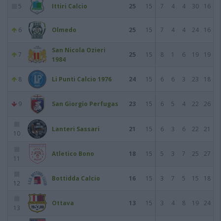
5
Ittiri Calcio
25
15
7
4
4
30
16
6
Olmedo
25
15
7
4
4
24
16
San Nicola Ozieri
7
25
15
8
1
6
19
19
1984
8
Li Punti Calcio 1976
24
15
6
6
3
23
18
9
San Giorgio Perfugas
23
15
6
5
4
22
26
Lanteri Sassari
21
15
6
3
6
22
21
10
Atletico Bono
18
15
5
3
7
25
27
11
Bottidda Calcio
16
15
3
7
5
15
18
12
Ottava
13
15
3
4
8
19
24
13