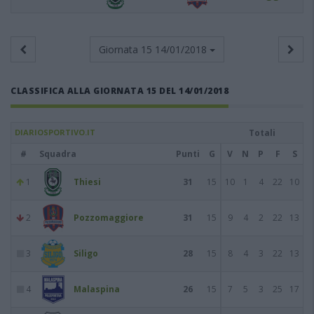
Giornata 15
14/01/2018
CLASSIFICA ALLA GIORNATA 15 DEL 14/01/2018
DIARIOSPORTIVO.IT
Totali
#
Squadra
Punti
G
V
N
P
F
S
1
Thiesi
31
15
10
1
4
22
10
2
Pozzomaggiore
31
15
9
4
2
22
13
3
Siligo
28
15
8
4
3
22
13
4
Malaspina
26
15
7
5
3
25
17