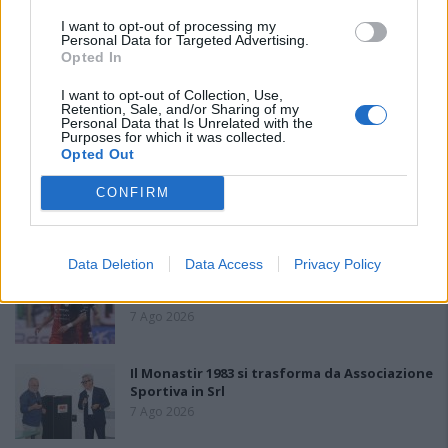
PIÙ LETTI OGGI
I want to opt-out of processing my
Personal Data for Targeted Advertising.
Opted In
L'Ilva si completa con Markic, Contucci,
I want to opt-out of Collection, Use,
Carlucci, Bevilacqua, Solinas, Souare e Galic
Retention, Sale, and/or Sharing of my
Personal Data that Is Unrelated with the
7 Ago 2026
Purposes for which it was collected.
Opted Out
Latte Dolce, Fresu sul girone: «Se la
CONFIRM
giocheranno Torres e Albalonga, noi non
siamo in prima fascia come in passato»
8 Set 2021
Data Deletion
Data Access
Privacy Policy
Gran colpo dell'Ossese, per la difesa c'è l'ex
Torres Riccardo Idda
7 Ago 2026
Il Monastir 1983 si trasforma da Associazione
Sportiva in Srl
7 Ago 2026