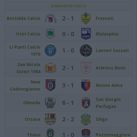
DIARIOSPORTIVO.IT
2 - 1
Bottidda Calcio
Frassati
0 - 0
Ittiri Calcio
Malaspina
Li Punti Calcio
1 - 0
Lanteri Sassari
1976
San Nicola
2 - 1
Atletico Bono
Ozieri 1984
New
3 - 1
Monte Alma
Codrongianos
San Giorgio
6 - 1
Olmedo
Perfugas
2 - 2
Ottava
Siligo
1 - 0
Thiesi
Pozzomaggiore