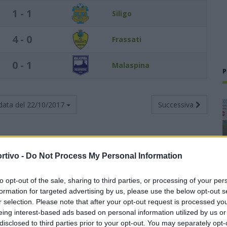
1 - 1
Siligo
4 - 0
Frassati
0 - 1
Malaspina
P
data del
22/10/2017
Successiva
rtivo -
Do Not Process My Personal Information
Totali
Casa
Trasferta
to opt-out of the sale, sharing to third parties, or processing of your per
i
G
V
N
P
F
S
V
N
P
F
S
V
N
P
F
S
formation for targeted advertising by us, please use the below opt-out s
r selection. Please note that after your opt-out request is processed y
4
3
1
0
7
4
1
1
0
2
1
2
0
0
5
3
eing interest-based ads based on personal information utilized by us or
disclosed to third parties prior to your opt-out. You may separately opt-