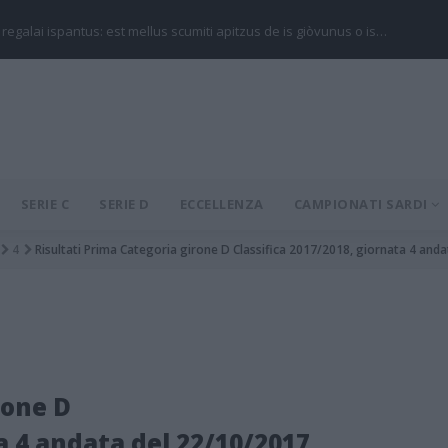
 regalai ispantus: est mellus scumiti apitzus de is giòvunus o is…
SERIE C
SERIE D
ECCELLENZA
CAMPIONATI SARDI
4
Risultati Prima Categoria girone D Classifica 2017/2018, giornata 4 and
rone D
a 4 andata del 22/10/2017