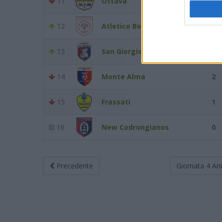
11
Ottava
4
12
Atletico Bono
4
13
San Giorgio Perfugas
4
14
Monte Alma
2
15
Frassati
1
16
New Codrongianos
0
Precedente
Giornata 4
An