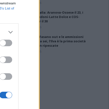
6 Ago 2026
 downstream
B’s List of
Coppa Italia: Aranova-Ossese il 23, i
derby Budoni-Latte Dolce e COS-
Monastir il 30
6 Ago 2026
Anche il Fasano out e le ammissioni
salgono a sei, l'Ilva è la prima società
tra le non ripescate
5 Ago 2026