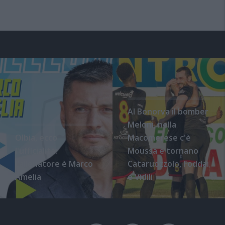
Al Bonorva il bomber
Meloni, nella
Olbia, ecco
Macomerese c'è
l'ufficialità:
Moussa e tornano
l'allenatore è Marco
Cataruozzolo, Foddai
Amelia
e Vidili