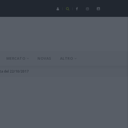
Serie C - Coppa Italia: Spezia-Torres posticipata a domenica 16 a
MERCATO
NOVAS
ALTRO
ata del 22/10/2017