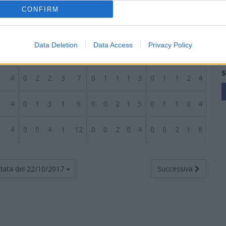
4
1
1
2
5
4
0
1
1
2
3
1
0
1
3
1
CONFIRM
4
1
1
2
8
8
1
1
1
8
6
0
0
1
0
2
Data Deletion
Data Access
Privacy Policy
4
1
1
2
7
9
1
0
1
5
2
0
1
1
2
7
S
4
0
2
2
3
7
0
1
1
1
3
0
1
1
2
4
4
0
1
3
1
9
0
0
2
1
5
0
1
1
0
4
4
0
0
4
1
12
0
0
2
0
4
0
0
2
1
8
data del
22/10/2017
Successiva