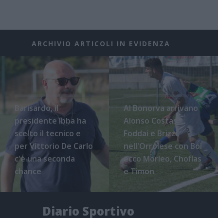
ARCHIVIO ARTICOLI IN EVIDENZA
Barisardo, il
Al Bonorva arrivano
presidente Ibba ha
Alonso Costas,
scelto il tecnico e
Foddai e Brizzi,
per Vittorio De Carlo
nell'Orrolese con Boi
c'è una seconda
ecco Morleo, Choflas
chance
e Timon
Diario Sportivo