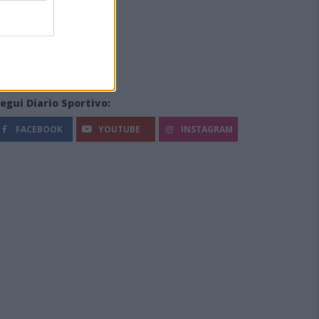
egui Diario Sportivo:
FACEBOOK
YOUTUBE
INSTAGRAM