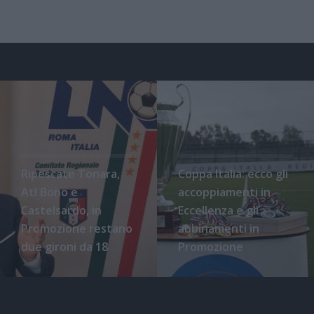
Ripescate Tonara,
Coppa Italia: ecco gli
Atl Bono e
accoppiamenti in
Castelsardo, in
Eccellenza e gli
Promozione restano
abbinamenti in
due gironi da 18
Promozione