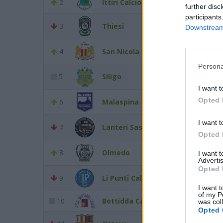
2
Ittiri Calcio
9
further disc
participants
3
Thiesi
9
Downstream 
4
San Nicola Ozieri 1984
9
Persona
5
Siligo
7
I want t
Opted 
6
Malaspina
7
I want t
7
Lanteri Sassari
6
Opted 
8
Olmedo
6
I want 
Advertis
Opted 
9
Li Punti Calcio 1976
6
I want t
of my P
10
Bottidda Calcio
5
was col
Opted 