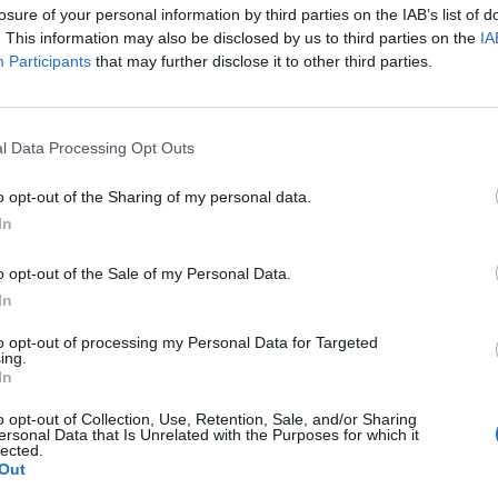
4
3
0
1
11
4
2
0
0
9
2
1
0
1
2
2
losure of your personal information by third parties on the IAB’s list of
. This information may also be disclosed by us to third parties on the
IA
4
3
0
1
7
2
1
0
1
2
1
2
0
0
5
1
Participants
that may further disclose it to other third parties.
4
3
0
1
5
2
1
0
1
2
2
2
0
0
3
0
l Data Processing Opt Outs
4
2
1
1
4
2
1
0
1
1
1
1
1
0
3
1
o opt-out of the Sharing of my personal data.
In
4
2
1
1
4
3
1
0
1
2
2
1
1
0
2
1
o opt-out of the Sale of my Personal Data.
4
2
0
2
9
7
2
0
0
8
1
0
0
2
1
6
In
4
2
0
2
6
5
2
0
0
5
1
0
0
2
1
4
to opt-out of processing my Personal Data for Targeted
ing.
In
4
1
3
0
4
3
0
2
0
1
1
1
1
0
3
2
o opt-out of Collection, Use, Retention, Sale, and/or Sharing
ersonal Data that Is Unrelated with the Purposes for which it
4
1
2
1
4
5
0
1
0
1
1
1
1
1
3
4
lected.
Out