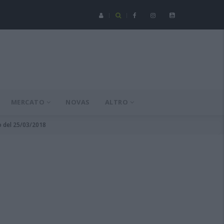
Serie C - Coppa Italia: Spezia-Torres posticipata a domenica 16 a
MERCATO
NOVAS
ALTRO
o del 25/03/2018