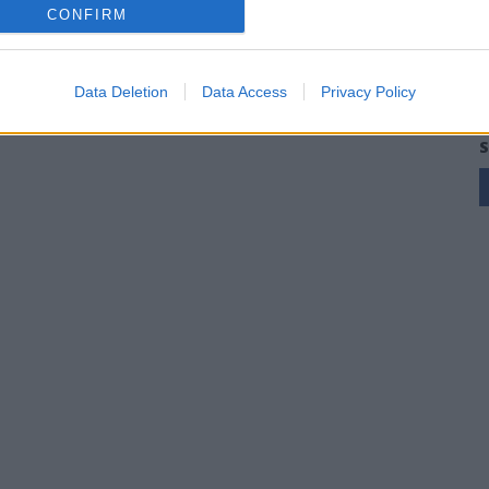
CONFIRM
torno del
25/03/2018
Data Deletion
Data Access
Privacy Policy
S