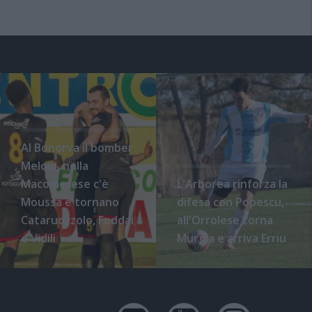
Al Bonorva il bomber
Meloni, nella
Macomerese c'è
L'Arborea rinforza la
Moussa e tornano
difesa con Popescu,
Cataruozzolo, Foddai
all'Orrolese torna
e Vidili
Murgia e arriva Erriu