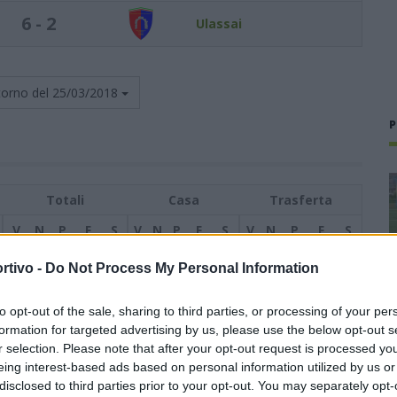
6 - 2
Ulassai
torno del
25/03/2018
P
Totali
Casa
Trasferta
V
N
P
F
S
V
N
P
F
S
V
N
P
F
S
14
5
3
59
24
6
3
2
32
14
8
2
1
27
10
rtivo -
Do Not Process My Personal Information
14
4
4
68
31
9
2
0
45
9
5
2
4
23
22
to opt-out of the sale, sharing to third parties, or processing of your per
formation for targeted advertising by us, please use the below opt-out s
r selection. Please note that after your opt-out request is processed y
14
3
5
62
24
9
1
1
35
11
5
2
4
27
13
eing interest-based ads based on personal information utilized by us or
disclosed to third parties prior to your opt-out. You may separately opt-