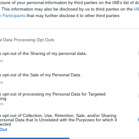
12
4
6
46
31
8
2
1
27
10
4
2
5
19
21
losure of your personal information by third parties on the IAB’s list of
. This information may also be disclosed by us to third parties on the
IA
10
7
5
51
29
8
3
0
31
10
2
4
5
20
19
Participants
that may further disclose it to other third parties.
10
5
7
44
37
8
2
1
30
10
2
3
6
14
27
l Data Processing Opt Outs
6
6
9
34
42
6
2
3
22
15
0
4
6
12
27
o opt-out of the Sharing of my personal data.
6
6
10
32
47
5
3
3
18
16
1
3
7
14
31
In
6
5
10
40
49
3
2
5
21
25
3
3
5
19
24
o opt-out of the Sale of my Personal Data.
In
6
5
11
40
60
3
3
5
18
24
3
2
6
22
36
to opt-out of processing my Personal Data for Targeted
ing.
In
3
4
15
25
57
2
3
6
16
27
1
1
9
9
30
o opt-out of Collection, Use, Retention, Sale, and/or Sharing
ersonal Data that Is Unrelated with the Purposes for which it
1
4
17
21
91
1
3
7
17
39
0
1
10
4
52
lected.
Out