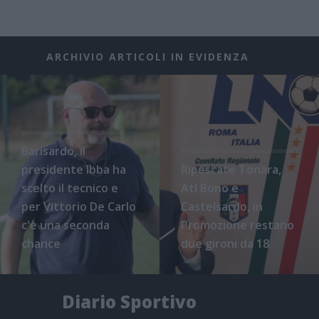
ARCHIVIO ARTICOLI IN EVIDENZA
Barisardo, il
presidente Ibba ha
Ripescate Tonara,
scelto il tecnico e
Atl Bono e
per Vittorio De Carlo
Castelsardo, in
c'è una seconda
Promozione restano
chance
due gironi da 18
Diario Sportivo