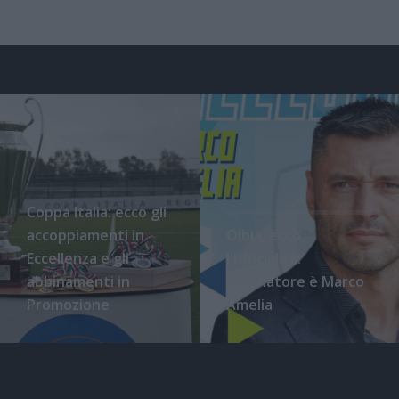
Coppa Italia: ecco gli
accoppiamenti in
Olbia, ecco
Eccellenza e gli
l'ufficialità:
abbinamenti in
l'allenatore è Marco
Promozione
Amelia