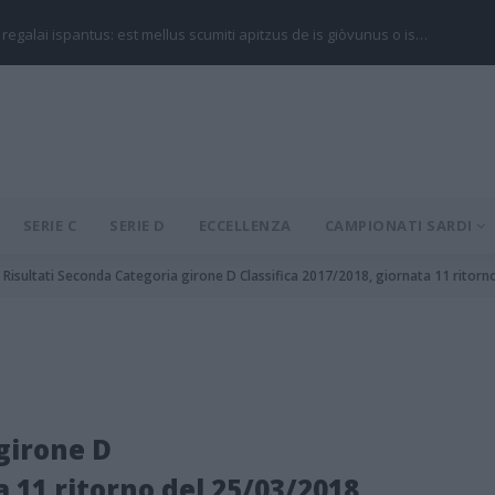
 regalai ispantus: est mellus scumiti apitzus de is giòvunus o is…
SERIE C
SERIE D
ECCELLENZA
CAMPIONATI SARDI
Risultati Seconda Categoria girone D Classifica 2017/2018, giornata 11 ritorn
girone D
a 11 ritorno del 25/03/2018