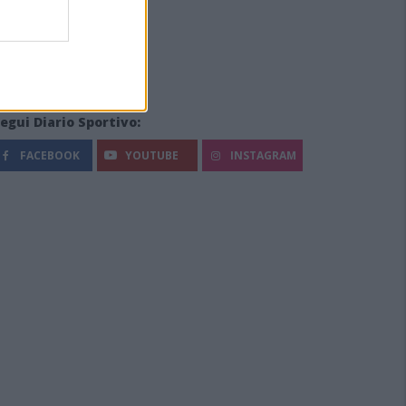
egui Diario Sportivo:
FACEBOOK
YOUTUBE
INSTAGRAM