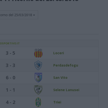
torno del
25/03/2018
IOSPORTIVO.IT
3 - 5
Loceri
3 - 3
Perdasdefogu
6 - 0
San Vito
1 - 1
Selene Lanusei
4 - 2
Triei