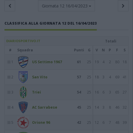
Giornata 12
16/04/2023
CLASSIFICA ALLA GIORNATA 12 DEL 16/04/2023
DIARIOSPORTIVO.IT
Totali
#
Squadra
Punti
G
V
N
P
F
S
1
US Settimo 1967
61
25
19
4
2
80
18
2
San Vito
57
25
18
3
4
69
41
3
Triei
54
25
16
6
3
65
27
4
AC Sarrabese
45
25
14
3
8
46
32
5
Orione 96
42
25
12
6
7
48
39