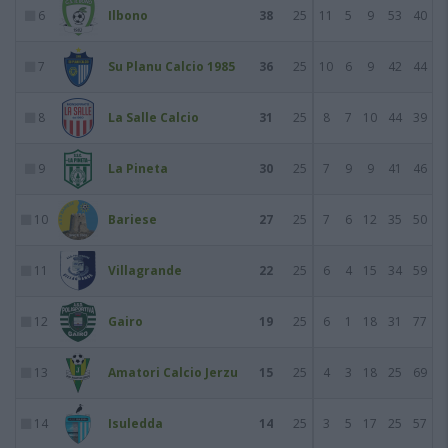
6
Ilbono
38
25
11
5
9
53
40
7
Su Planu Calcio 1985
36
25
10
6
9
42
44
8
La Salle Calcio
31
25
8
7
10
44
39
9
La Pineta
30
25
7
9
9
41
46
10
Bariese
27
25
7
6
12
35
50
11
Villagrande
22
25
6
4
15
34
59
12
Gairo
19
25
6
1
18
31
77
13
Amatori Calcio Jerzu
15
25
4
3
18
25
69
14
Isuledda
14
25
3
5
17
25
57