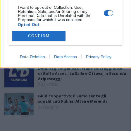
7 Ago 2026
I want to opt-out of Collection, Use,
Retention, Sale, and/or Sharing of my
Il Selargius rinforza il centrocampo con
Personal Data that Is Unrelated with the
Manuel Rinino e Samuele Vacca
Purposes for which it was collected.
6 Ago 2026
Opted Out
CONFIRM
Per Carbonia e Olbia si apre lo spiraglio di
ripartire dalla Seconda
7 Ago 2026
Data Deletion
Data Access
Privacy Policy
Definiti gli organici di Prima con l'aggiunta
di Golfo Aranci, La Salle e Ottava, in Seconda
8 ripescaggi
7 Ago 2026
Giudice Sportivo: il Sorso senza gli
squalificati Pulina, Altea e Merenda
21 Feb 2019