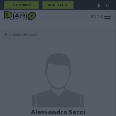
Salta
ULTIMORA
RISULTATI
al
contenuto
MENU
principale
Alessandro Secci
Breadcrumb
Alessandro Secci