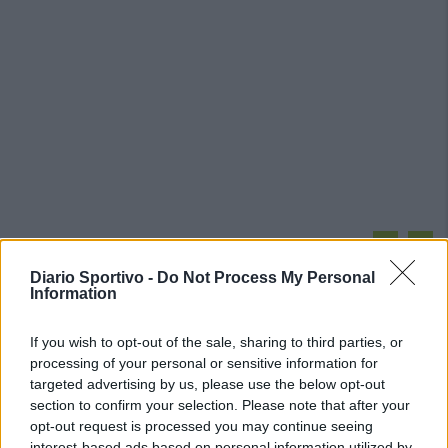
PIÙ LETTI OGGI
Diario Sportivo -
Do Not Process My Personal
Information
Amichevole Ossese: 3-1 al Cagliari Primavera,
doppietta di Tapparello
If you wish to opt-out of the sale, sharing to third parties, or
8 Ago 2026
processing of your personal or sensitive information for
targeted advertising by us, please use the below opt-out
Il Latte Dolce prende Dumani dalla Torres,
section to confirm your selection. Please note that after your
Mascia, Sorgente, Lopes, Limberti e Cherchi
opt-out request is processed you may continue seeing
gli altri acquisti
interest-based ads based on personal information utilized by