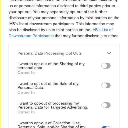
8 Ago 2026
us or personal information disclosed to third parties prior to
your opt-out. You may separately opt-out of the further
Il Monastir riparte dai pilastri Masia, Pinna e
disclosure of your personal information by third parties on the
Aloia, il primo acquisto è Loru
IAB’s list of downstream participants. This information may
7 Ago 2026
also be disclosed by us to third parties on the
IAB’s List of
Downstream Participants
that may further disclose it to other
third parties.
Latte Dolce, che rivoluzione: addio a 23
giocatori della scorsa stagione
9 Ago 2024
Personal Data Processing Opt Outs
I want to opt-out of the Sharing of my
personal data.
L'Ilvamaddalena è tra i 13 club che hanno
Opted In
presentato domanda di ripescaggio
8 Lug 2026
I want to opt-out of the Sale of my
Personal Data.
Opted In
I want to opt-out of processing my
Personal Data for Targeted Advertising.
Opted In
I want to opt-out of Collection, Use,
Retention, Sale, and/or Sharing of my