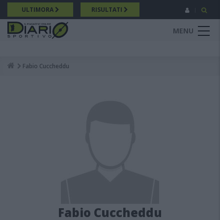
Salta
ULTIMORA
RISULTATI
al
contenuto
MENU
principale
Fabio Cuccheddu
Breadcrumb
Fabio Cuccheddu