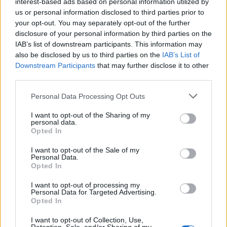
gli altri acquisti
interest-based ads based on personal information utilized by
8 Ago 2026
us or personal information disclosed to third parties prior to
your opt-out. You may separately opt-out of the further
DPCM 3 dicembre, per il calcio dilettantistico
disclosure of your personal information by third parties on the
stop prolungato fino al 15 gennaio 2021
IAB’s list of downstream participants. This information may
3 Dic 2020
also be disclosed by us to third parties on the
IAB’s List of
Downstream Participants
that may further disclose it to other
third parties.
Il Monastir riparte dai pilastri Masia, Pinna e
Aloia, il primo acquisto è Loru
Personal Data Processing Opt Outs
7 Ago 2026
I want to opt-out of the Sharing of my
personal data.
L'Ilva si completa con Markic, Contucci,
Opted In
Carlucci, Bevilacqua, Solinas, Souare e Galic
7 Ago 2026
I want to opt-out of the Sale of my
Personal Data.
Opted In
I want to opt-out of processing my
Personal Data for Targeted Advertising.
Opted In
I want to opt-out of Collection, Use,