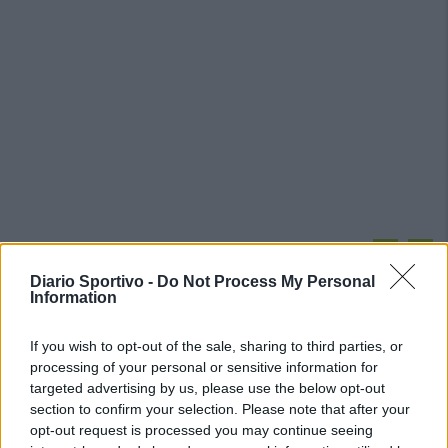
PIÙ LETTI OGGI
Diario Sportivo -
Do Not Process My Personal
Information
Amichevole Ossese: 3-1 al Cagliari Primavera,
doppietta di Tapparello
If you wish to opt-out of the sale, sharing to third parties, or
8 Ago 2026
processing of your personal or sensitive information for
targeted advertising by us, please use the below opt-out
section to confirm your selection. Please note that after your
Il Latte Dolce prende Dumani dalla Torres,
opt-out request is processed you may continue seeing
Mascia, Sorgente, Lopes, Limberti e Cherchi