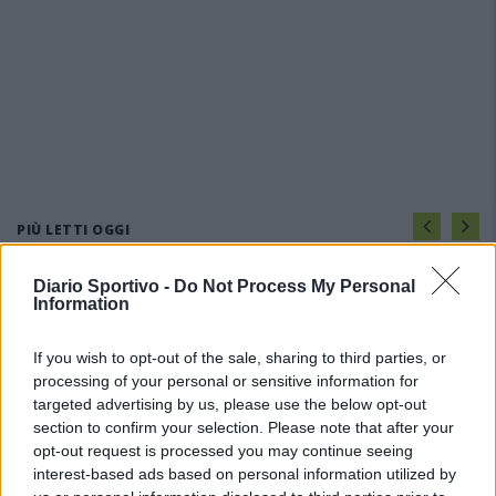
PIÙ LETTI OGGI
Diario Sportivo -
Do Not Process My Personal
Il Buddusò in mani sicure con Mario Fadda, il
Information
Monte Alma riparte da Ivano Falchi
5 Ago 2026
If you wish to opt-out of the sale, sharing to third parties, or
processing of your personal or sensitive information for
targeted advertising by us, please use the below opt-out
Anche il Fasano out e le ammissioni salgono
a sei, l'Ilva è la prima società tra le non
section to confirm your selection. Please note that after your
ripescate
opt-out request is processed you may continue seeing
5 Ago 2026
interest-based ads based on personal information utilized by