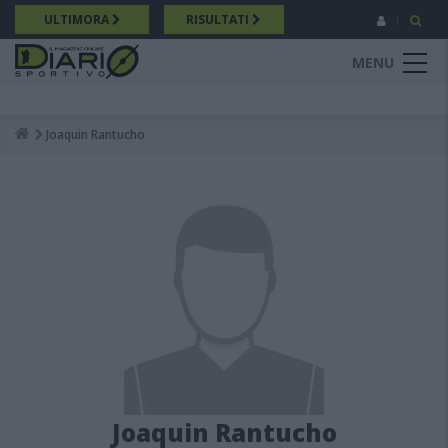
Salta
ULTIMORA
RISULTATI
al
contenuto
MENU
principale
Joaquin Rantucho
Breadcrumb
Joaquin Rantucho