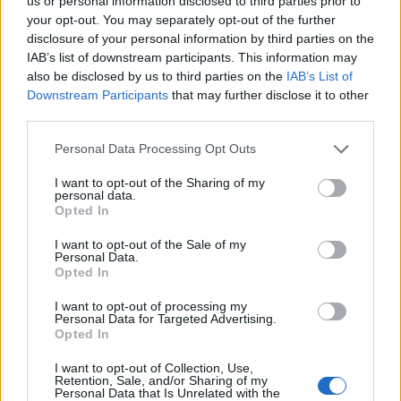
us or personal information disclosed to third parties prior to
Coppa Italia: gli accoppiamenti degli ottavi
your opt-out. You may separately opt-out of the further
di finale con i derby di Gallura, Barbagia e
disclosure of your personal information by third parties on the
Ogliastra
IAB’s list of downstream participants. This information may
5 Ago 2026
also be disclosed by us to third parties on the
IAB’s List of
Downstream Participants
that may further disclose it to other
Coppa Italia: gli accoppiamenti dei 16esimi di
finale con i derby a Cagliari, Sassari e
third parties.
Macomer
5 Ago 2026
Personal Data Processing Opt Outs
Il CR sardo esclude anche l'Olbia: l'Usinese è
I want to opt-out of the Sharing of my
personal data.
in Eccellenza, il Fonni sale in Promozione
Opted In
5 Ago 2026
I want to opt-out of the Sale of my
Personal Data.
Opted In
I want to opt-out of processing my
Personal Data for Targeted Advertising.
Opted In
I want to opt-out of Collection, Use,
Retention, Sale, and/or Sharing of my
Personal Data that Is Unrelated with the