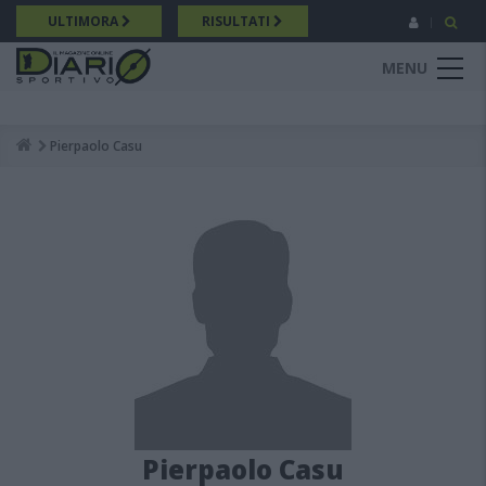
Salta
ULTIMORA
RISULTATI
al
contenuto
MENU
principale
Pierpaolo Casu
Breadcrumb
Pierpaolo Casu