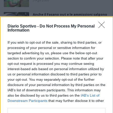
5 Ago 2026
Anche il Fasano out e le ammissioni salgono
a sei, l'Ilva è la prima società tra le non
ripescate
Diario Sportivo -
Do Not Process My Personal
5 Ago 2026
Information
Coppa Italia: gli accoppiamenti degli ottavi
If you wish to opt-out of the sale, sharing to third parties, or
di finale con i derby di Gallura, Barbagia e
Ogliastra
processing of your personal or sensitive information for
5 Ago 2026
targeted advertising by us, please use the below opt-out
section to confirm your selection. Please note that after your
Coppa Italia: gli accoppiamenti dei 16esimi di
opt-out request is processed you may continue seeing
finale con i derby a Cagliari, Sassari e
interest-based ads based on personal information utilized by
Macomer
us or personal information disclosed to third parties prior to
5 Ago 2026
your opt-out. You may separately opt-out of the further
disclosure of your personal information by third parties on the
Il CR sardo esclude anche l'Olbia: l'Usinese è
IAB’s list of downstream participants. This information may
in Eccellenza, il Fonni sale in Promozione
also be disclosed by us to third parties on the
IAB’s List of
5 Ago 2026
Downstream Participants
that may further disclose it to other
third parties.