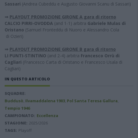
Sassari
(Andrea Cubeddu e Augusto Giovanni Scanu di Sassari)
⇒
PLAYOUT PROMOZIONE GIRONE A gara di ritorno
CALCIO PIRRI-OVODDA
(and 1-1) arbitra
Gabriele Mulas di
Oristano
(Samuel Fronteddu di Nuoro e Alessandro Cola
di Ozieri)
⇒
PLAYOUT PROMOZIONE GIRONE B gara di ritorno
LI PUNTI-STINTINO
(and 2-4) arbitra
Francesco Orrù di
Cagliari
(Francesco Carta di Oristano e Francesco Usala di
Cagliari)
IN QUESTO ARTICOLO
SQUADRE:
Buddusò
,
Ilvamaddalena 1903
,
Pol Santa Teresa Gallura
,
Tempio 1946
CAMPIONATO:
Eccellenza
STAGIONE:
2025/2026
TAGS:
Playoff