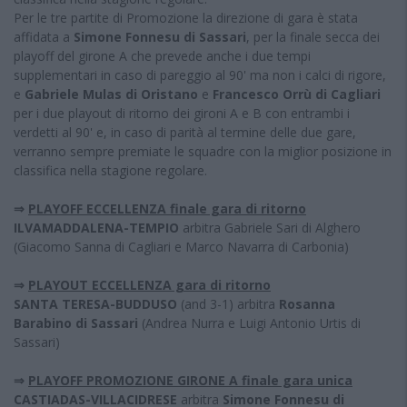
Per le tre partite di Promozione la direzione di gara è stata
affidata a
Simone Fonnesu di Sassari
, per la finale secca dei
playoff del girone A che prevede anche i due tempi
supplementari in caso di pareggio al 90' ma non i calci di rigore,
e
Gabriele Mulas di Oristano
e
Francesco Orrù di Cagliari
per i due playout di ritorno dei gironi A e B con entrambi i
verdetti al 90' e, in caso di parità al termine delle due gare,
verranno sempre premiate le squadre con la miglior posizione in
classifica nella stagione regolare.
⇒
PLAYOFF ECCELLENZA finale gara di ritorno
ILVAMADDALENA-TEMPIO
arbitra Gabriele Sari di Alghero
(Giacomo Sanna di Cagliari e Marco Navarra di Carbonia)
⇒
PLAYOUT ECCELLENZA gara di ritorno
SANTA TERESA-BUDDUSO
(and 3-1) arbitra
Rosanna
Barabino di Sassari
(Andrea Nurra e Luigi Antonio Urtis di
Sassari)
⇒
PLAYOFF PROMOZIONE GIRONE A finale gara unica
CASTIADAS-VILLACIDRESE
arbitra
Simone Fonnesu di