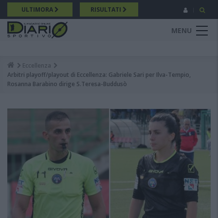
Salta
ULTIMORA
RISULTATI
al
contenuto
MENU
principale
Eccellenza
Breadcrumb
Arbitri playoff/playout di Eccellenza: Gabriele Sari per Ilva-Tempio,
Rosanna Barabino dirige S.Teresa-Buddusò