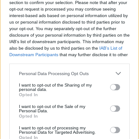
section to confirm your selection. Please note that after your
L'Iglesias si rinforza con Papa Seck e
opt-out request is processed you may continue seeing
Diawara, al Bonorva il difensore Balbo
interest-based ads based on personal information utilized by
1 Ago 2026
us or personal information disclosed to third parties prior to
your opt-out. You may separately opt-out of the further
disclosure of your personal information by third parties on the
Colpo del Tortolì: arriva il centrocampista
IAB’s list of downstream participants. This information may
figlio d'arte Bruno Conti
1 Ago 2026
also be disclosed by us to third parties on the
IAB’s List of
Downstream Participants
that may further disclose it to other
third parties.
La Villacidrese torna in Eccellenza,
l'Antiochense va in Promozione, Golfo
Personal Data Processing Opt Outs
Aranci e La Salle salgono in Prima
31 Lug 2026
I want to opt-out of the Sharing of my
personal data.
Opted In
Carbonia, l'ex presidente Canu: «Lasciai i
soldi per pagare le vertenze, Meloni si
I want to opt-out of the Sale of my
assuma le responsabilità»
Personal Data.
31 Lug 2026
Opted In
Il Carbonia non si iscrive, Meloni:
I want to opt-out of processing my
«Impossibilitati nel far fronte alle vertenze
Personal Data for Targeted Advertising.
dei giocatori»
Opted In