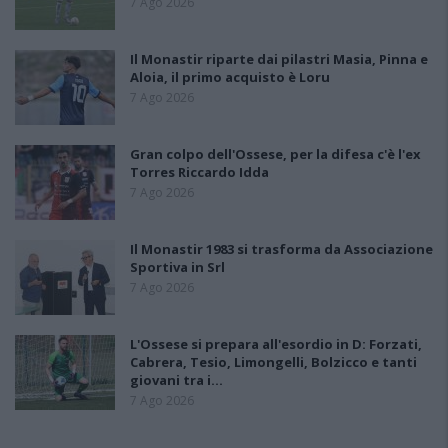
7 Ago 2026
Il Monastir riparte dai pilastri Masia, Pinna e
Aloia, il primo acquisto è Loru
7 Ago 2026
Gran colpo dell'Ossese, per la difesa c'è l'ex
Torres Riccardo Idda
7 Ago 2026
Il Monastir 1983 si trasforma da Associazione
Sportiva in Srl
7 Ago 2026
L'Ossese si prepara all'esordio in D: Forzati,
Cabrera, Tesio, Limongelli, Bolzicco e tanti
giovani tra i…
7 Ago 2026