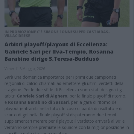
IN PROMOZIONE C'È SIMONE FONNESU PER CASTIADAS-
VILLACIDRESE
Arbitri playoff/playout di Eccellenza:
Gabriele Sari per Ilva-Tempio, Rosanna
Barabino dirige S.Teresa-Buddusò
Venerdì, 8 Maggio, 2026
Sarà una domenica importante per i primi due campionati
regionali di calcio chiamati ad emettere gli ultimi verdetti della
stagione. Per le due sfide di Eccellenza sono stati designati gli
arbitri
Gabriele Sari di Alghero
, per la finale playoff di ritorno,
e
Rosanna Barabino di Sassari
, per la gara di ritorno dei
playout (entrambi nella foto). In caso di parità di risultato e di
scarto di gol nella finale playoff si disputeranno due tempi
supplementari mentre per il playout il verdetto arriverà al 90' e
verranno sempre premiate le squadre con la miglior posizione in
classifica nella stagione regolare.