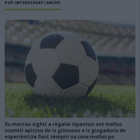
PUÒ INTERESSARTI ANCHE
Su mercau sighit a regalai ispantus: est mellus
scumiti apitzus de is giòvunus o is giogadoris de
esperièntzia funt sèmpiri sa cosa mellus po