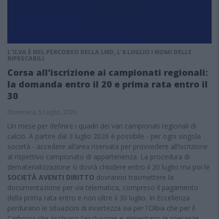
L'ILVA È NEL PERCORSO DELLA LND, L'8 LUGLIO I NOMI DELLE
RIPESCABILI
Corsa all'iscrizione ai campionati regionali:
la domanda entro il 20 e prima rata entro il
30
Domenica, 5 Luglio, 2026
Un mese per definire i quadri dei vari campionati regionali di
calcio. A partire dal 3 luglio 2026 è possibile - per ogni singola
società - accedere all’area riservata per provvedere all’iscrizione
al rispettivo campionato di appartenenza. La procedura di
dematerializzazione si dovrà chiudere entro il 20 luglio ma poi le
SOCIETÀ AVENTI DIRITTO
dovranno trasmettere la
documentazione per via telematica, compreso il pagamento
della prima rata entro e non oltre il 30 luglio. In Eccellenza
perdurano le situazioni di incertezza sia per l'Olbia che per il
Carbonia che rischiano l'esclusione e alimentano le speranze