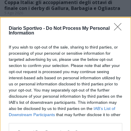
Coppa Italia: gli accoppiamenti degli ottavi di
finale con i derby di Gallura, Barbagia e Ogliastra
5 Ago 2026
Con il campionato di Eccellenza che avrà inizio domenica 13
settembre, il Comitato Regionale ufficializza anche le date della
Diario Sportivo -
Do Not Process My Personal
Coppa Italia in programma domenica 30 agosto (andata) e domenica
Information
6…
If you wish to opt-out of the sale, sharing to third parties, or
Il CR sardo esclude anche l'Olbia: l'Usinese è
processing of your personal or sensitive information for
in Eccellenza, il Fonni sale in Promozione
targeted advertising by us, please use the below opt-out
5 Ago 2026
section to confirm your selection. Please note that after your
opt-out request is processed you may continue seeing
Caos Tempio, Sechi lascia: «Il mio impegno
interest-based ads based on personal information utilized by
finisce qui, troppe complicazioni coi
us or personal information disclosed to third parties prior to
problemi extra calcio»
your opt-out. You may separately opt-out of the further
2 Ago 2026
disclosure of your personal information by third parties on the
IAB’s list of downstream participants. This information may
L'Iglesias si rinforza con Papa Seck e
also be disclosed by us to third parties on the
IAB’s List of
Diawara, al Bonorva il difensore Balbo
Downstream Participants
that may further disclose it to other
1 Ago 2026
third parties.