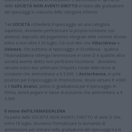
delle
SOCIETÀ NON AVENTI DIRITTO
in testa alle graduatorie
dei ripescaggi in ciascuna delle categorie inferiori.
Tali
SOCIETÀ
richiedenti il ripescaggio ad una categoria
superiore, dovranno perfezionare la propria iscrizione con
annesso deposito del pagamento integrale delle somme dovute
entro e non oltre il 20 luglio. Ciò vuol dire che
Villacidrese
e
Usinese
, che puntano al ripescaggio in Eccellenza - qualora
l'Ilvamaddalena ottenga l'ammissione in serie D e qualche altra
società avente diritto non perfezioni l'iscrizione - dovranno
versare entro due settimane l'importo totale delle tasse di
iscrizione che ammontano a € 5.000. L'
Antiochense
, in pole
position per il ripescaggio in Promozione, dovrà versare € 4.000
e il
Golfo Aranci
, primo in graduatoria per il ripescaggio in
Prima, dovrà pagare le tasse di iscrizione che ammontano a €
3.300.
Il mese dell'ILVAMADDALENA
Fa parte delle SOCIETÀ NON AVENTI DIRITTO di serie D che,
entro l'8 luglio, dovranno formalizzare la domanda di
ammissione per entrare nella graduatoria dei ripescaggi tra le