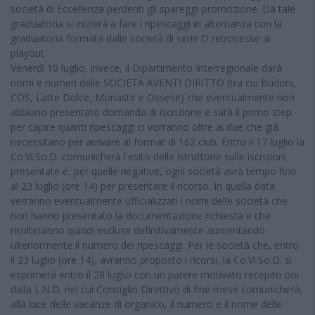
società di Eccellenza perdenti gli spareggi-promozione. Da tale
graduatoria si inizierà a fare i ripescaggi in alternanza con la
graduatoria formata dalle società di serie D retrocesse ai
playout.
Venerdì 10 luglio, invece, il Dipartimento Interregionale darà
nomi e numeri delle SOCIETÀ AVENTI DIRITTO (tra cui Budoni,
COS, Latte Dolce, Monastir e Ossese) che eventualmente non
abbiano presentato domanda di iscrizione e sarà il primo step
per capire quanti ripescaggi ci vorranno oltre ai due che già
necessitano per arrivare al format di 162 club. Entro il 17 luglio la
Co.Vi.So.D. comunicherà l'esito delle istruttorie sulle iscrizioni
presentate e, per quelle negative, ogni società avrà tempo fino
al 23 luglio (ore 14) per presentare il ricorso. In quella data
verranno eventualmente ufficializzati i nomi delle società che
non hanno presentato la documentazione richiesta e che
risulteranno quindi escluse definitivamente aumentando
ulteriormente il numero dei ripescaggi. Per le società che, entro
il 23 luglio (ore 14), avranno proposto i ricorsi, la Co.Vi.So.D. si
esprimerà entro il 28 luglio con un parere motivato recepito poi
dalla L.N.D. nel cui Consiglio Direttivo di fine mese comunicherà,
alla luce delle vacanze di organico, il numero e il nome delle