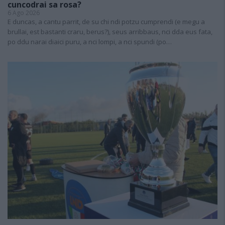
cuncodrai sa rosa?
6 Ago 2026
E duncas, a cantu parrit, de su chi ndi potzu cumprendi (e megu a
brullai, est bastanti craru, berus?), seus arribbaus, nci dda eus fata,
po ddu narai diaici puru, a nci lompi, a nci spundi (po…