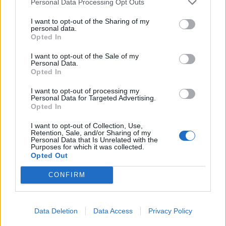
Personal Data Processing Opt Outs
Colpo del Tortolì: arriva il centrocampista
figlio d'arte Bruno Conti
1 Ago 2026
I want to opt-out of the Sharing of my
personal data.
Opted In
La Villacidrese torna in Eccellenza,
I want to opt-out of the Sale of my
l'Antiochense va in Promozione, Golfo
Personal Data.
Aranci e La Salle salgono in Prima
Opted In
31 Lug 2026
I want to opt-out of processing my
Personal Data for Targeted Advertising.
Carbonia, l'ex presidente Canu: «Lasciai i
Opted In
soldi per pagare le vertenze, Meloni si
assuma le responsabilità»
I want to opt-out of Collection, Use,
31 Lug 2026
Retention, Sale, and/or Sharing of my
Personal Data that Is Unrelated with the
Purposes for which it was collected.
Il Carbonia non si iscrive, Meloni:
Opted Out
«Impossibilitati nel far fronte alle vertenze
dei giocatori»
31 Lug 2026
CONFIRM
Nuorese, parte la programmazione:
Francesco Cattide è il nuovo tecnico
Data Deletion
Data Access
Privacy Policy
29 Lug 2026