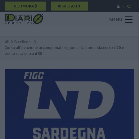
Salta
ULTIMORA
RISULTATI
al
contenuto
MENU
principale
Eccellenza
Breadcrumb
Corsa all'iscrizione ai campionati regionali: la domanda entro il 20 e
prima rata entro il 30