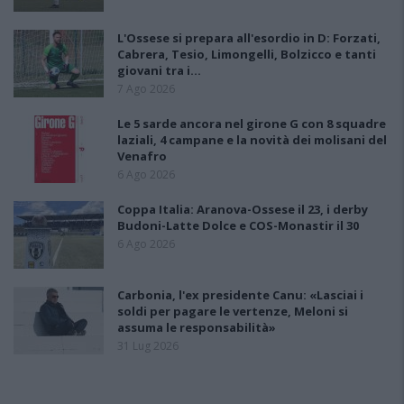
L'Ossese si prepara all'esordio in D: Forzati,
Cabrera, Tesio, Limongelli, Bolzicco e tanti
giovani tra i…
7 Ago 2026
Le 5 sarde ancora nel girone G con 8 squadre
laziali, 4 campane e la novità dei molisani del
Venafro
6 Ago 2026
Coppa Italia: Aranova-Ossese il 23, i derby
Budoni-Latte Dolce e COS-Monastir il 30
6 Ago 2026
Carbonia, l'ex presidente Canu: «Lasciai i
soldi per pagare le vertenze, Meloni si
assuma le responsabilità»
31 Lug 2026