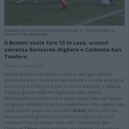
MONASTIR E OSSESE CONTRO LE ULTIME, IL TEMPIO CERCA IL
RISCATTO AL MANCONI
Il Budoni vuole fare 13 in casa, scontri
salvezza Barisardo-Alghero e Carbonia-San
Teodoro
Venerdì, 14 Marzo, 2025
Nessun anticipo in Eccellenza e tutte le otto gare della 26ª
giornata saranno concentrate alla domenica con due posticipi di
mezzora (ore 15.30) per le gare in casa di Barisardo e Ghilarza.
A cinque giornate dalla fine ogni passo falso diventa
determinante sia in testa che in coda e quello fatto dal Tempio
ad Iglesias nell'ultimo turno ha probabilmente tolto i galletti dalla
corsa al primo posto che ora vede il
Budoni
fare il conto alla
rovescia perché giocherà le prossime due gare in casa e al
Pasquale Pinna ha sempre vinto nelle 12 precedenti gare.
Contro un
Taloro
ormai prossimo alla salvezza, la squadra di