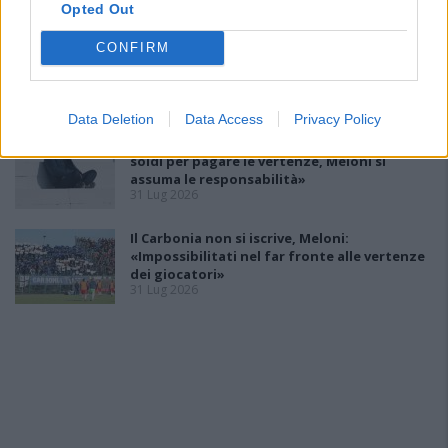
Opted Out
La Villacidrese torna in Eccellenza,
CONFIRM
l'Antiochense va in Promozione, Golfo
Aranci e La Salle salgono in Prima
31 Lug 2026
Data Deletion
Data Access
Privacy Policy
Carbonia, l'ex presidente Canu: «Lasciai i
soldi per pagare le vertenze, Meloni si
assuma le responsabilità»
31 Lug 2026
Il Carbonia non si iscrive, Meloni:
«Impossibilitati nel far fronte alle vertenze
dei giocatori»
31 Lug 2026