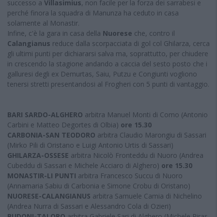
successo a
Villasimius
, non facile per la forza dei sarrabesi e
perché finora la squadra di Manunza ha ceduto in casa
solamente al Monastir.
Infine, c'è la gara in casa della
Nuorese
che, contro il
Calangianus
reduce dalla scorpacciata di gol col Ghilarza, cerca
gli ultimi punti per dichiararsi salva ma, soprattutto, per chiudere
in crescendo la stagione andando a caccia del sesto posto che i
galluresi degli ex Demurtas, Saiu, Putzu e Congiunti vogliono
tenersi stretti presentandosi al Frogheri con 5 punti di vantaggio.
BARI SARDO-ALGHERO
arbitra Manuel Monti di Como (Antonio
Carbini e Matteo Degortes di Olbia)
ore 15.30
CARBONIA-SAN TEODORO
arbitra Claudio Marongiu di Sassari
(Mirko Pili di Oristano e Luigi Antonio Urtis di Sassari)
GHILARZA-OSSESE
arbitra Nicolò Fronteddu di Nuoro (Andrea
Cubeddu di Sassari e Michele Acciaro di Alghero)
ore 15.30
MONASTIR-LI PUNTI
arbitra Francesco Succu di Nuoro
(Annamaria Sabiu di Carbonia e Simone Crobu di Oristano)
NUORESE-CALANGIANUS
arbitra Samuele Camia di Nichelino
(Andrea Nurra di Sassari e Alessandro Cola di Ozieri)
BUDONI-TALORO
arbitra Gabriele Sari di Alghero (Michele Piras