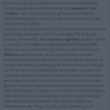
posizione della salvezza diretta, in caso di non vittoria della
Ferrini, magari superando la perdente tra
Carbonia
e
San
Teodoro
, altro scontro diretto di giornata che rischia di
riportare nella bagarre sulcitani o galluresi o entrambe se allo
Zoboli finisse in parità.
Se la lotta salvezza coinvolge cinque squadre in lotta per evitare
terzultimo e quartultimo posto, la lotta playoff è un po' più
chiara e, al momento, vede
Ossese
e
Iglesias
, quarta e quinta
in classifica, fuori dalle semifinali playoff per il distacco dalla
terza e seconda. I bianconeri di Demartis saranno di scena a
Ghilarza
e puntano al bis di successi avendolo ritrovato
domenica scorsa dopo otto turni e avendo ripreso tre punti al
Tempio. Per tenere in piedi i playoff ne manca ancora solo uno
e il tecnico di Ossi si presenterà da ex al Walter Frau, insieme
con diversi giocatori che hanno chiuso lo scorso anno al sesto
posto, sapendo che il 18esimo ko sarà la quasi condanna dei
guilcerini che poi rischia di diventare aritmetica nella successiva
sfida con la Ferrini. I minerari, invece, hanno 15 punti di distacco
dalla seconda e la via più breve per centrare i playoff sarebbe
quella di sottrarre la posizione dell'Ossese e sperare nel
rallentamento del Tempio. Il tutto passa, intanto, per un