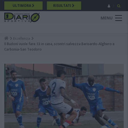
Salta
ULTIMORA
RISULTATI
al
contenuto
MENU
principale
Eccellenza
Breadcrumb
Il Budoni vuole fare 13 in casa, scontri salvezza Barisardo-Alghero e
Carbonia-San Teodoro