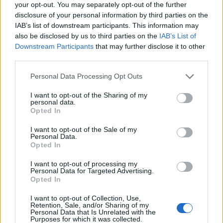
your opt-out. You may separately opt-out of the further
Coppa Italia: gli accoppiamenti degli ottavi
disclosure of your personal information by third parties on the
di finale con i derby di Gallura, Barbagia e
IAB’s list of downstream participants. This information may
Ogliastra
also be disclosed by us to third parties on the
IAB’s List of
5 Ago 2026
Downstream Participants
that may further disclose it to other
third parties.
Il CR sardo esclude anche l'Olbia: l'Usinese è
in Eccellenza, il Fonni sale in Promozione
5 Ago 2026
Personal Data Processing Opt Outs
I want to opt-out of the Sharing of my
personal data.
Caos Tempio, Sechi lascia: «Il mio impegno
Opted In
finisce qui, troppe complicazioni coi
problemi extra calcio»
I want to opt-out of the Sale of my
2 Ago 2026
Personal Data.
Opted In
L'Iglesias si rinforza con Papa Seck e
Diawara, al Bonorva il difensore Balbo
I want to opt-out of processing my
1 Ago 2026
Personal Data for Targeted Advertising.
Opted In
I want to opt-out of Collection, Use,
Colpo del Tortolì: arriva il centrocampista
Retention, Sale, and/or Sharing of my
figlio d'arte Bruno Conti
Personal Data that Is Unrelated with the
1 Ago 2026
Purposes for which it was collected.