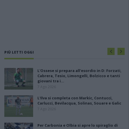
PIÙ LETTI OGGI
L'Ossese si prepara all'esordio in D: Forzati,
Cabrera, Tesio, Limongelli, Bolzicco e tanti
giovani tra i…
7 Ago 2026
L'Ilva si completa con Markic, Contucci,
Carlucci, Bevilacqua, Solinas, Souare e Galic
7 Ago 2026
Per Carbonia e Olbia si apre lo spiraglio di