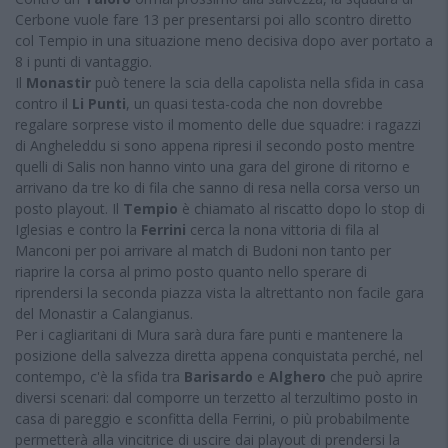
Cerbone vuole fare 13 per presentarsi poi allo scontro diretto
col Tempio in una situazione meno decisiva dopo aver portato a
8 i punti di vantaggio.
Il
Monastir
può tenere la scia della capolista nella sfida in casa
contro il
Li Punti
, un quasi testa-coda che non dovrebbe
regalare sorprese visto il momento delle due squadre: i ragazzi
di Angheleddu si sono appena ripresi il secondo posto mentre
quelli di Salis non hanno vinto una gara del girone di ritorno e
arrivano da tre ko di fila che sanno di resa nella corsa verso un
posto playout. Il
Tempio
è chiamato al riscatto dopo lo stop di
Iglesias e contro la
Ferrini
cerca la nona vittoria di fila al
Manconi per poi arrivare al match di Budoni non tanto per
riaprire la corsa al primo posto quanto nello sperare di
riprendersi la seconda piazza vista la altrettanto non facile gara
del Monastir a Calangianus.
Per i cagliaritani di Mura sarà dura fare punti e mantenere la
posizione della salvezza diretta appena conquistata perché, nel
contempo, c'è la sfida tra
Barisardo
e
Alghero
che può aprire
diversi scenari: dal comporre un terzetto al terzultimo posto in
casa di pareggio e sconfitta della Ferrini, o più probabilmente
permetterà alla vincitrice di uscire dai playout di prendersi la