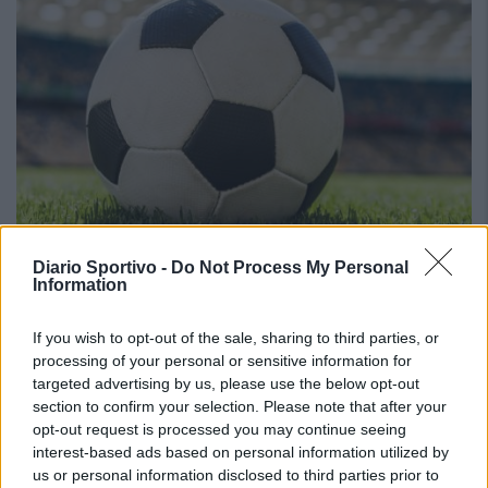
Diario Sportivo -
Do Not Process My Personal
Information
Su mercau sighit a regalai ispantus: est mellus
scumiti apitzus de is giòvunus o is giogadoris de
If you wish to opt-out of the sale, sharing to third parties, or
esperièntzia funt sèmpiri sa cosa mellus po
processing of your personal or sensitive information for
cuncodrai sa rosa?
targeted advertising by us, please use the below opt-out
6 Ago 2026
section to confirm your selection. Please note that after your
E duncas, a cantu parrit, de su chi ndi potzu cumprendi (e megu a
opt-out request is processed you may continue seeing
brullai, est bastanti craru, berus?), seus arribbaus, nci dda eus fata,
interest-based ads based on personal information utilized by
po ddu narai diaici puru, a nci lompi, a nci spundi (po…
us or personal information disclosed to third parties prior to