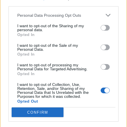
third parties.
L'Ilva si completa con Markic, Contucci,
Personal Data Processing Opt Outs
Carlucci, Bevilacqua, Solinas, Souare e Galic
7 Ago 2026
I want to opt-out of the Sharing of my
personal data.
Opted In
Gran colpo dell'Ossese, per la difesa c'è l'ex
Torres Riccardo Idda
I want to opt-out of the Sale of my
Personal Data.
7 Ago 2026
Opted In
I want to opt-out of processing my
Latte Dolce, Fresu sul girone: «Se la
Personal Data for Targeted Advertising.
giocheranno Torres e Albalonga, noi non
Opted In
siamo in prima fascia come in passato»
8 Set 2021
I want to opt-out of Collection, Use,
Retention, Sale, and/or Sharing of my
Personal Data that Is Unrelated with the
Il Monastir riparte dai pilastri Masia, Pinna e
Purposes for which it was collected.
Aloia, il primo acquisto è Loru
Opted Out
7 Ago 2026
CONFIRM
Il Monastir 1983 si trasforma da Associazione
Sportiva in Srl