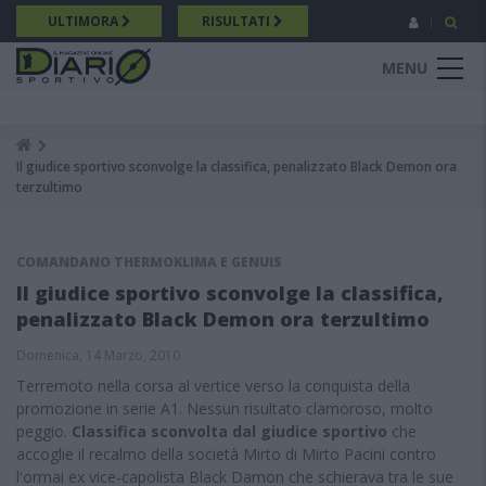
Salta
ULTIMORA
RISULTATI
al
contenuto
MENU
principale
Breadcrumb
Il giudice sportivo sconvolge la classifica, penalizzato Black Demon ora
terzultimo
COMANDANO THERMOKLIMA E GENUIS
Il giudice sportivo sconvolge la classifica,
penalizzato Black Demon ora terzultimo
Domenica, 14 Marzo, 2010
Terremoto nella corsa al vertice verso la conquista della
promozione in serie A1. Nessun risultato clamoroso, molto
peggio.
Classifica sconvolta dal giudice sportivo
che
accoglie il recalmo della società Mirto di Mirto Pacini contro
l'ormai ex vice-capolista Black Damon che schierava tra le sue