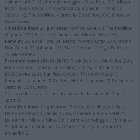
- Liquorvini 0-3, Master Autonoleggio - Rosa Hotel 2-2, Mirto di
Mirto - Black Demon 3-0 (a tavolino), Moniaflor - Panificio
Genuis 1-2, Thermoklima - Oratorio Don Orione 0-0. Riposava
D&D Service
Classifica dopo 21 giornate:
Panificio Genuis e Thermoklima
40 punti; D&D Service 34; Liquorvini e Mirto di Mirto 33;
Ramauto 32; Rosa Hotel 31; Master Autonoleggio 29; Oratorio
Don Orione 23; Johannes 20; Black Demon 19; Ergo Ecoteam
18; Moniaflor 2.
Prossimo turno (20-03-2010):
Black Demon - Moniaflor (2-0),
Ergo Ecoteam - Master Autonoleggio (2-2), Mirto di Mirto -
D&D Service (2-1), Panificio Genuis - Thermoklima (2-1),
Ramauto - Johannes (0-0), Rosa Hotel - Liquorvini (0-0). Riposa
Oratorio Don Orione
Così sarebbe stata la classifica senza le decisioni del Giudice
Sportivo:
Classifica dopo 21 giornate
:
Thermoklima 40 punti; Black
Demon e Panificio Genuis 37; D&D Service e Rosa Hotel 31;
Liquorvini e Mirto di Mirto 30; Master Autonoleggio e Ramauto
29; Johannes e Oratorio Don Orione 20; Ergo Ecoteam 15;
Moniaflor 2.