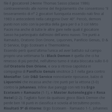
file il giocatoreil 24enne Thomas Sasso (classe 1986)
contravvenendo alle norme del Regolamento che consentono "il
tesseramento di n° 2 giocatori fuoriquota essendo nati fino al
1983 o antecedenti nella categoria Over 40”. Perciò, demoni
puniti non solo con la perdita della gara per 0 a 3 col Mirto
Pacini ma anche di tutte le altre gare nelle quali il giocatore
Sasso ha partecipato dall'inizio dell'anno nuovo. Tre punti a
Ramauto, Oratorio Don Orione, Liquorvini, Panificio Genuis, D &
D Service, Ergo Ecoteam e Thermoklima.
Essendo però quest'ultima l'unica ad aver battuto sul campo
proprio una settimana fa i
Black Demon
è quella che ci ha
rimesso di più perché, nell'ultimo turno è stata bloccata sullo 0-0
dall'
Oratorio Don Orione
, e ora si ritrova capolista in
compagnia di
Panificio
Genuis
vincitrice 2-1 nella gara contro
Moniaflor
. Sale
D&D Service
nonostante riposasse, balzo di
Liquorvini
che incassa anche i tre punti per la vittoria (3-0)
contro la
Johannes
. Infine due pareggi con reti tra
Ergo
Ecoteam
e
Ramauto
(1-1), e
Master Autonoleggio
e
Rosa
Hotel
(2-2). Tagliato fuori da qualsiasi gioco Black Demon che
perde ben 18 punti in classifica e scivola al terzultimo posto
.
Risultati 9ª di ritorno:
Ergo Ecoteam - Ramauto 1-1, Johannes