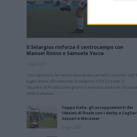
Il Selargius rinforza il centrocampo con
Manuel Rinino e Samuele Vacca
6 Ago 2026
Con l'apertura dei tesseramenti dei calciatori a partire dall'
luglio, inizia ufficialmente la stagione 2026-27 e per le
squadre di Promozione girone A arrivano anche le chiusur
delle trattative…
Coppa Italia: gli accoppiamenti dei
16esimi di finale con i derby a Cagliari
Sassari e Macomer
5 Ago 2026