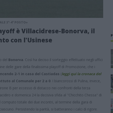
ALE 3°-4° POSTO»
ayoff è Villacidrese-Bonorva, il
P
nto con l'Usinese
po del
Bonorva
. Così ha deciso il sorteggio effettuato negli uffici
ine delle gare della finalissima playoff di Promozione, che i
incendo 2-1 in casa del Castiadas
(
leggi qui la cronaca del
attuto al Comunale per 2 a 0
. I biancorossi di Pulina, invece,
girone B per eccesso di distacco nei confronti della terza
acidiro e domenica 24 la decisiva sfida al "Chicchito Chessa" di
el computo totale dei due incontri, al termine della gara di
ascuno. Persistendo la parità, si batteranno i calci di rigore.