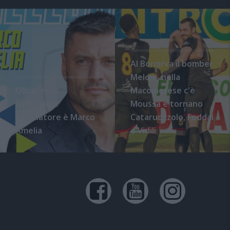
Al Bonorva il bomber
Meloni, nella
Olbia, ecco
Macomerese c'è
l'ufficialità:
Moussa e tornano
l'allenatore è Marco
Cataruozzolo, Foddai
Amelia
e Vidili