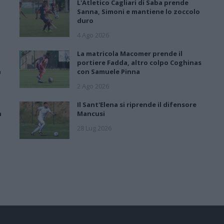
L'Atletico Cagliari di Saba prende
Sanna, Simoni e mantiene lo zoccolo
duro
4 Ago 2026
La matricola Macomer prende il
portiere Fadda, altro colpo Coghinas
a
con Samuele Pinna
2 Ago 2026
Il Sant'Elena si riprende il difensore
n
Mancusi
28 Lug 2026