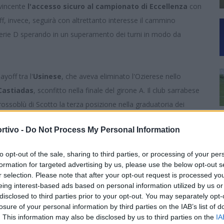
 vincente
l'accesso sicuro al campionato di Eccellenza
con
ff, invece, seguirà con altrettanto interesse il cammino
erie D sperando in un superamento dei turni in modo da
ayoff tra l'
Usinese
, che aveva eliminato l'Ozierese nello
Castiadas
, sconfitto nella finale del girone A. Il club sarrabese
rossoblù di Scotto la terza posizione nella graduatoria dei
rtivo -
Do Not Process My Personal Information
a consapevolezza
- fa sapere il vicepresidente del
’aspetto sportivo sia la situazione attuale della rosa. La
to opt-out of the sale, sharing to third parties, or processing of your per
dalle assenze, tra squalifiche e infortuni, che non avrebbero
formation for targeted advertising by us, please use the below opt-out s
eguate. Pur rispettando la competizione e gli avversari,
r selection. Please note that after your opt-out request is processed y
eing interest-based ads based on personal information utilized by us or
 i presupposti per proseguire il percorso con la necessaria
disclosed to third parties prior to your opt-out. You may separately opt-
totale armonia tra società e staff tecnico, con senso di
losure of your personal information by third parties on the IAB’s list of
oloro che ci hanno sostenuto durante la stagione, con la
. This information may also be disclosed by us to third parties on the
IA