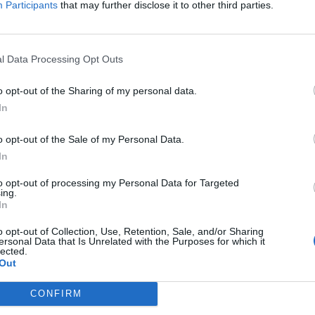
Participants
that may further disclose it to other third parties.
so importante sotto ogni punto di vista
».
l Data Processing Opt Outs
973
o opt-out of the Sharing of my personal data.
S
In
o opt-out of the Sale of my Personal Data.
In
to opt-out of processing my Personal Data for Targeted
ing.
In
o opt-out of Collection, Use, Retention, Sale, and/or Sharing
ersonal Data that Is Unrelated with the Purposes for which it
lected.
Out
CONFIRM