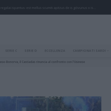
 regalai ispantus: est mellus scumiti apitzus de is giòvunus o is…
SERIE C
SERIE D
ECCELLENZA
CAMPIONATI SARDI
drese-Bonorva, il Castiadas rinuncia al confronto con l'Usinese