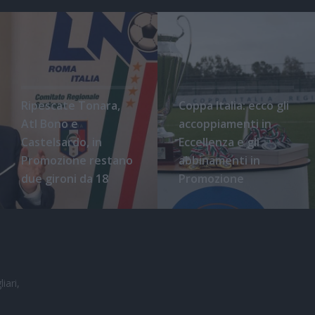
Ripescate Tonara,
Coppa Italia: ecco gli
Atl Bono e
accoppiamenti in
Castelsardo, in
Eccellenza e gli
Promozione restano
abbinamenti in
due gironi da 18
Promozione
iari,