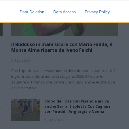
Data Deletion
Data Access
Privacy Policy
Il Buddusò in mani sicure con Mario Fadda, il
Monte Alma riparte da Ivano Falchi
5 Ago 2026
1
Con l'apertura dei tesseramenti dei calciatori a partire dall'1
luglio, inizia ufficialmente la stagione 2026-27 e per le
e
squadre di Promozione girone B arrivano anche le chiusure
delle trattative…
Colpo dell'Uta con Pisano e arriva
,
anche Serra, tripletta Cus Cagliari
con Piroddi, Angiargia e Nenna
5 Ago 2026