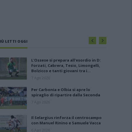
IÙ LETTI OGGI
L'Ossese si prepara all'esordio in D:
Forzati, Cabrera, Tesio, Limongelli,
Bolzicco e tanti giovani tra i…
7 Ago 2026
Per Carbonia e Olbia si apre lo
spiraglio di ripartire dalla Seconda
7 Ago 2026
Il Selargius rinforza il centrocampo
con Manuel Rinino e Samuele Vacca
6 Ago 2026