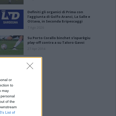
Definiti gli organici di Prima con
l'aggiunta di Golfo Aranci, La Salle e
Ottava, in Seconda 8 ripescaggi
7 Ago 2026
Su Porto Corallo binchet s'isparègiu
play-off contra a su Taloro Gavoi
27 Apr 2014
sonal or
ection to
ou may
 personal
out of the
 downstream
B’s List of