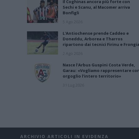
Il Coghinas ancora più forte con
Sechi e Scanu, al Macomer arriva
Bonfigli
5 Ago 2026
L'Antiochense prende Caddeo e
Doneddu, Arborea e Tharros
ripartono dai tecnici Firinu e Frongi
2 Ago 2026
Nasce l'Arbus Guspini Costa Verde,
Garau: «Vogliamo rappresentare co
orgoglio l’intero territorio»
31 Lug 2026
ARCHIVIO ARTICOLI IN EVIDENZA