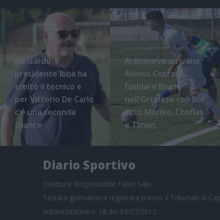
Barisardo, il
Al Bonorva arrivano
presidente Ibba ha
Alonso Costas,
scelto il tecnico e
Foddai e Brizzi,
per Vittorio De Carlo
nell'Orrolese con Boi
c'è una seconda
ecco Morleo, Choflas
chance
e Timon
Diario Sportivo
Direttore Responsabile Fabio Salis
Testata giornalistica registrata presso il Tribunale di Cagl
autorizzazione n. 18 del 03/07/2012