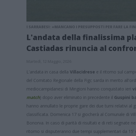
I SARRABESI: «MANCANO I PRESUPPOSTI PER FARE LA FIN
L'andata della finalissima pl
Castiadas rinuncia al confro
Martedì, 12 Maggio, 2026
L'andata in casa della
Villacidrese
e il ritorno sul cam
del Comitato Regionale della Figc sarda in merito all'ord
mediocampidanesi di Mingioni hanno conquistato ieri
v
match
) dopo aver eliminato in precedente il
Guspini b
hanno annullato le proprie gare dei due turni relativi al 
classificata. Domenica 17 si giocherà al Comunale di Vill
Bonorva. In caso di parità di risultati e di reti segnate n
ritorno si disputeranno due tempi supplementari da 15’ ci