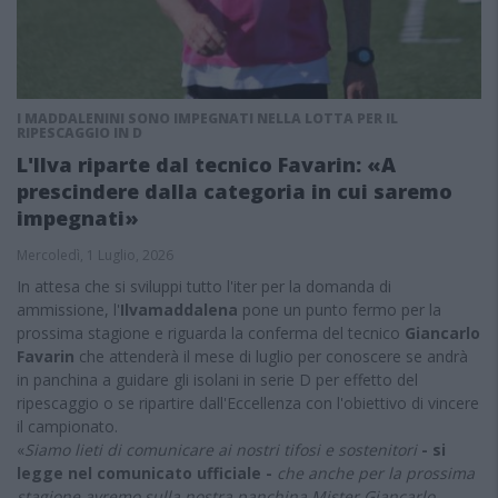
I MADDALENINI SONO IMPEGNATI NELLA LOTTA PER IL
RIPESCAGGIO IN D
L'Ilva riparte dal tecnico Favarin: «A
prescindere dalla categoria in cui saremo
impegnati»
Mercoledì, 1 Luglio, 2026
In attesa che si sviluppi tutto l'iter per la domanda di
ammissione, l'
Ilvamaddalena
pone un punto fermo per la
prossima stagione e riguarda la conferma del tecnico
Giancarlo
Favarin
che attenderà il mese di luglio per conoscere se andrà
in panchina a guidare gli isolani in serie D per effetto del
ripescaggio o se ripartire dall'Eccellenza con l'obiettivo di vincere
il campionato.
«
Siamo lieti di comunicare ai nostri tifosi e sostenitori
- si
legge nel comunicato ufficiale -
che anche per la prossima
stagione avremo sulla nostra panchina Mister Giancarlo