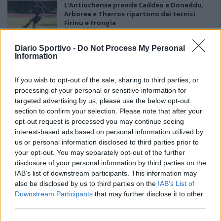
L'Antiochense prende Caddeo e Doneddu,
Arborea e Tharros ripartono dai tecnici
Firinu e Frongia
2 Ago 2026
Diario Sportivo -
Do Not Process My Personal
La matricola Macomer prende il portiere
Information
Fadda, altro colpo Coghinas con Samuele
Pinna
2 Ago 2026
If you wish to opt-out of the sale, sharing to third parties, or
processing of your personal or sensitive information for
L'Iglesias si rinforza con Papa Seck e
targeted advertising by us, please use the below opt-out
Diawara, al Bonorva il difensore Balbo
section to confirm your selection. Please note that after your
1 Ago 2026
opt-out request is processed you may continue seeing
interest-based ads based on personal information utilized by
us or personal information disclosed to third parties prior to
Colpo del Tortolì: arriva il centrocampista
your opt-out. You may separately opt-out of the further
figlio d'arte Bruno Conti
1 Ago 2026
disclosure of your personal information by third parties on the
IAB’s list of downstream participants. This information may
also be disclosed by us to third parties on the
IAB’s List of
L'Ossese in D con lo zoccolo duro: Di Pietro,
Downstream Participants
that may further disclose it to other
Fancellu, Gueli, Nurra, Mainardi e Tapparello
third parties.
30 Lug 2026