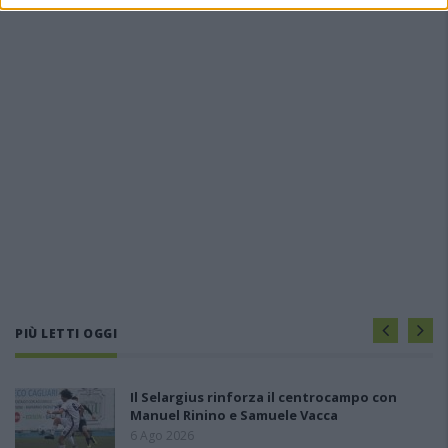
PIÙ LETTI OGGI
Il Selargius rinforza il centrocampo con
Manuel Rinino e Samuele Vacca
6 Ago 2026