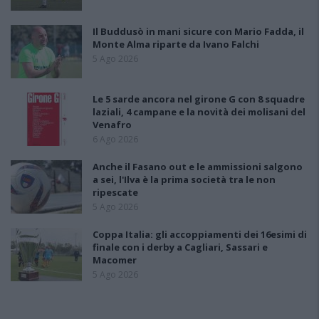
Il Buddusò in mani sicure con Mario Fadda, il
Monte Alma riparte da Ivano Falchi
5 Ago 2026
Le 5 sarde ancora nel girone G con 8 squadre
laziali, 4 campane e la novità dei molisani del
Venafro
6 Ago 2026
Anche il Fasano out e le ammissioni salgono
a sei, l'Ilva è la prima società tra le non
ripescate
5 Ago 2026
Coppa Italia: gli accoppiamenti dei 16esimi di
finale con i derby a Cagliari, Sassari e
Macomer
5 Ago 2026