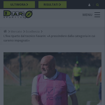
Salta
ULTIMORA
RISULTATI
al
contenuto
MENU
principale
Mercato
Eccellenza
Breadcrumb
L'Ilva riparte dal tecnico Favarin: «A prescindere dalla categoria in cui
saremo impegnati»