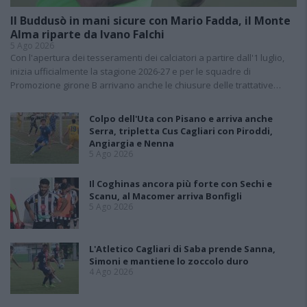
Il Buddusò in mani sicure con Mario Fadda, il Monte
Alma riparte da Ivano Falchi
5 Ago 2026
Con l'apertura dei tesseramenti dei calciatori a partire dall'1 luglio,
inizia ufficialmente la stagione 2026-27 e per le squadre di
Promozione girone B arrivano anche le chiusure delle trattative…
Colpo dell'Uta con Pisano e arriva anche
Serra, tripletta Cus Cagliari con Piroddi,
Angiargia e Nenna
5 Ago 2026
Il Coghinas ancora più forte con Sechi e
Scanu, al Macomer arriva Bonfigli
5 Ago 2026
L'Atletico Cagliari di Saba prende Sanna,
Simoni e mantiene lo zoccolo duro
4 Ago 2026