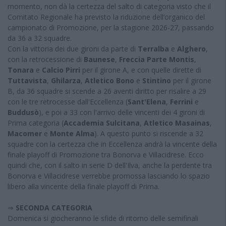
momento, non dà la certezza del salto di categoria visto che il
Comitato Regionale ha previsto la riduzione dell’organico del
campionato di Promozione, per la stagione 2026-27, passando
da 36 a 32 squadre.
Con la vittoria dei due gironi da parte di
Terralba
e
Alghero
,
con la retrocessione di
Baunese
,
Freccia Parte Montis
,
Tonara
e
Calcio Pirri
per il girone A, e con quelle dirette di
Tuttavista
,
Ghilarza
,
Atletico Bono
e
Stintino
per il girone
B, da 36 squadre si scende a 26 aventi diritto per risalire a 29
con le tre retrocesse dall'Eccellenza (
Sant'Elena
,
Ferrini
e
Buddusò
), e poi a 33 con l'arrivo delle vincenti dei 4 gironi di
Prima categoria (
Accademia Sulcitana
,
Atletico Masainas
,
Macomer
e
Monte Alma
). A questo punto si riscende a 32
squadre con la certezza che in Eccellenza andrà la vincente della
finale playoff di Promozione tra Bonorva e Villacidrese. Ecco
quindi che, con il salto in serie D dell'Ilva, anche la perdente tra
Bonorva e Villacidrese verrebbe promossa lasciando lo spazio
libero alla vincente della finale playoff di Prima.
⇒
SECONDA CATEGORIA
Domenica si giocheranno le sfide di ritorno delle semifinali