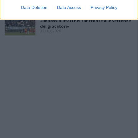
31 Lug 2026
Data Deletion
Data Access
Privacy Policy
Il Carbonia non si iscrive, Meloni:
«Impossibilitati nel far fronte alle vertenze
dei giocatori»
31 Lug 2026