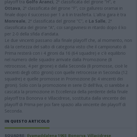
playoff tra
Golfo Aranci
, 2ª classificata del girone “H”, e
Ottava
, 2ª classificata del girone “F”, coi galluresi oramai in
finale dopo il successo per 1 a 6 in trasferta. L'altra gara è tra
Monreale
, 2ª classificata del girone “C”, e
La Salle
, 2ª
classificata del girone “A”, coi sangavinesi in ritardo dopo il ko
per 2-0 della sfida d'andata.
Le due vincenti passano alla finale playoff che, al momento, non
dà la certezza del salto di categoria visto che il campionato di
Prima resterà con i 4 gironi da 16 (64 squadre) e c'è equilibrio
nel numero delle squadre arrivate dalla Promozione (8
retrocesse, 4 per girone) e dalla Seconda (8 promosse, cioè le
vincenti degli otto gironi) con quelle retrocesse in Seconda (12
squadre) e quelle promosse in Promozione (le 4 vincenti dei
gironi). Solo con la promozione in serie D dell'Ilva, ci sarebbe a
cascata la promozione in Eccellenza della perdente della finale
playoff tra Bonorva e Villacidrese, sostituita dalla vincente dei
playoff di Prima per poi fare spazio alla vincente dei playoff di
Seconda.
IN QUESTO ARTICOLO
SQUADRE:
Ilvamaddalena 1903
,
Bonorva
,
Villacidrese