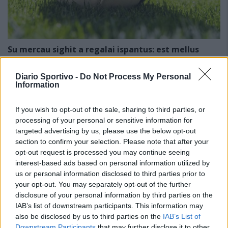
Su mercau sighit a regalai ispantus: est mellus
scumiti apitzus de is giòvunus o is giogadoris de
esperièntzia funt sèmpiri sa cosa mellus po
Diario Sportivo -
Do Not Process My Personal
cuncodrai sa rosa?
Information
6 Ago 2026
E duncas, a cantu parrit, de su chi ndi potzu cumprendi (e megu a
brullai, est bastanti craru, berus?), seus arribbaus, nci dda eus fata,
If you wish to opt-out of the sale, sharing to third parties, or
po ddu narai diaici puru, a nci lompi, a nci spundi (po…
processing of your personal or sensitive information for
targeted advertising by us, please use the below opt-out
section to confirm your selection. Please note that after your
Coppa Italia: gli accoppiamenti degli ottavi
di finale con i derby di Gallura, Barbagia e
opt-out request is processed you may continue seeing
Ogliastra
interest-based ads based on personal information utilized by
5 Ago 2026
us or personal information disclosed to third parties prior to
your opt-out. You may separately opt-out of the further
Il CR sardo esclude anche l'Olbia: l'Usinese è
disclosure of your personal information by third parties on the
in Eccellenza, il Fonni sale in Promozione
IAB’s list of downstream participants. This information may
5 Ago 2026
also be disclosed by us to third parties on the
IAB’s List of
Downstream Participants
that may further disclose it to other