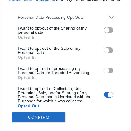
third parties.
Caos Tempio, Sechi lascia: «Il mio impegno
finisce qui, troppe complicazioni coi
problemi extra calcio»
Personal Data Processing Opt Outs
2 Ago 2026
I want to opt-out of the Sharing of my
personal data.
L'Iglesias si rinforza con Papa Seck e
Opted In
Diawara, al Bonorva il difensore Balbo
1 Ago 2026
I want to opt-out of the Sale of my
Personal Data.
Opted In
Colpo del Tortolì: arriva il centrocampista
figlio d'arte Bruno Conti
I want to opt-out of processing my
1 Ago 2026
Personal Data for Targeted Advertising.
Opted In
I want to opt-out of Collection, Use,
La Villacidrese torna in Eccellenza,
Retention, Sale, and/or Sharing of my
l'Antiochense va in Promozione, Golfo
Personal Data that Is Unrelated with the
Aranci e La Salle salgono in Prima
Purposes for which it was collected.
31 Lug 2026
Opted Out
Carbonia, l'ex presidente Canu: «Lasciai i
CONFIRM
soldi per pagare le vertenze, Meloni si
assuma le responsabilità»