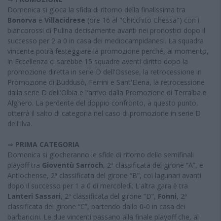
Domenica si gioca la sfida di ritorno della finalissima tra
Bonorva
e
Villacidrese
(ore 16 al "Chicchito Chessa") con i
biancorossi di Pulina decisamente avanti nei pronostici dopo il
successo per 2 a 0 in casa dei mediocampidanesi. La squadra
vincente potrà festeggiare la promozione perché, al momento,
in Eccellenza ci sarebbe 15 squadre aventi diritto dopo la
promozione diretta in serie D dell'Ossese, la retrocessione in
Promozione di Buddusò, Ferrini e Sant'Elena, la retrocessione
dalla serie D dell'Olbia e l'arrivo dalla Promozione di Terralba e
Alghero. La perdente del doppio confronto, a questo punto,
otterrà il salto di categoria nel caso di promozione in serie D
dell'Ilva.
⇒
PRIMA CATEGORIA
Domenica si giocheranno le sfide di ritorno delle semifinali
playoff tra
Gioventù Sarroch
, 2ª classificata del girone “A”, e
Antiochense, 2ª classificata del girone “B”, coi lagunari avanti
dopo il successo per 1 a 0 di mercoledì. L'altra gara è tra
Lanteri Sassari
, 2ª classificata del girone “D”,
Fonni
, 2ª
classificata del girone “C”, partendo dallo 0-0 in casa dei
barbaricini. Le due vincenti passano alla finale playoff che, al