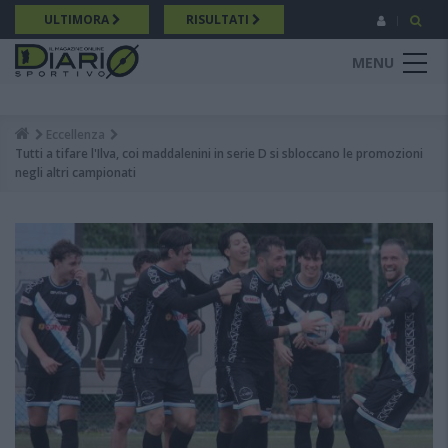
Salta
ULTIMORA
RISULTATI
al
contenuto
MENU
principale
Eccellenza
Breadcrumb
Tutti a tifare l'Ilva, coi maddalenini in serie D si sbloccano le promozioni
negli altri campionati