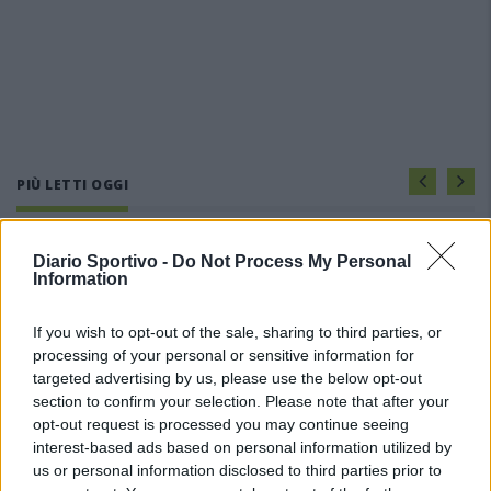
PIÙ LETTI OGGI
Il Selargius rinforza il centrocampo con
Diario Sportivo -
Do Not Process My Personal
Manuel Rinino e Samuele Vacca
Information
6 Ago 2026
If you wish to opt-out of the sale, sharing to third parties, or
processing of your personal or sensitive information for
L'Ossese si prepara all'esordio in D: Forzati,
Cabrera, Tesio, Limongelli, Bolzicco e tanti
targeted advertising by us, please use the below opt-out
giovani tra i…
section to confirm your selection. Please note that after your
7 Ago 2026
opt-out request is processed you may continue seeing
interest-based ads based on personal information utilized by
Le 5 sarde ancora nel girone G con 8 squadre
us or personal information disclosed to third parties prior to
laziali, 4 campane e la novità dei molisani del