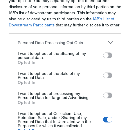
your opt-out. You may separately opt-out of the further
Venafro
disclosure of your personal information by third parties on the
6 Ago 2026
IAB’s list of downstream participants. This information may
also be disclosed by us to third parties on the
IAB’s List of
Coppa Italia: Aranova-Ossese il 23, i derby
Downstream Participants
Budoni-Latte Dolce e COS-Monastir il 30
that may further disclose it to other
third parties.
6 Ago 2026
Personal Data Processing Opt Outs
Anche il Fasano out e le ammissioni salgono
a sei, l'Ilva è la prima società tra le non
I want to opt-out of the Sharing of my
personal data.
ripescate
Opted In
5 Ago 2026
I want to opt-out of the Sale of my
Personal Data.
Opted In
I want to opt-out of processing my
Personal Data for Targeted Advertising.
Opted In
I want to opt-out of Collection, Use,
Retention, Sale, and/or Sharing of my
Personal Data that Is Unrelated with the
Purposes for which it was collected.