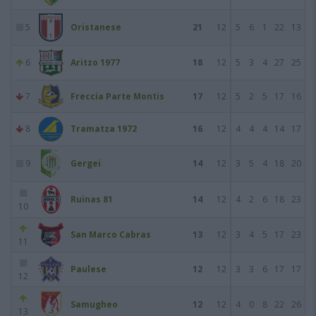
5
Oristanese
21
12
5
6
1
22
13
6
Aritzo 1977
18
12
5
3
4
27
25
7
Freccia Parte Montis
17
12
5
2
5
17
16
8
Tramatza 1972
16
12
4
4
4
14
17
9
Gergei
14
12
3
5
4
18
20
Ruinas 81
14
12
4
2
6
18
23
10
San Marco Cabras
13
12
3
4
5
17
23
11
Paulese
12
12
3
3
6
17
17
12
Samugheo
12
12
4
0
8
22
26
13