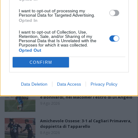
I want to opt-out of processing my
PIÙ LETTI OGGI
Personal Data for Targeted Advertising.
Opted In
I want to opt-out of Collection, Use,
La COS approda a Barisardo tra conferme,
Retention, Sale, and/or Sharing of my
nuovi volti e mister Loi a fare da filo
Personal Data that Is Unrelated with the
conduttore
Purposes for which it was collected.
Opted Out
9 Ago 2026
L'Accademia Sulcitana prende il mediano
CONFIRM
Puddu, allo Jerzu l'attaccante Bebo Atzori
10 Ago 2026
Data Deletion
Data Access
Privacy Policy
Il Monte Alma rinforza l'attacco con Palmas
e Bonivardi, nel Macomer l'estro di Di Angelo
9 Ago 2026
Amichevole Ossese: 3-1 al Cagliari Primavera,
doppietta di Tapparello
8 Ago 2026