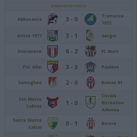
DIARIOSPORTIVO.IT
Tramatza
3 - 0
Abbasanta
1972
3 - 1
Aritzo 1977
Gergei
6 - 2
Oristanese
FC Nurri
3 - 3
Pol. Allai
Paulese
2 - 0
Samugheo
Ruinas 81
Circolo
San Marco
1 - 0
Ricreativo
Cabras
Arborea
Santa Giusta
0 - 1
Borore
Calcio