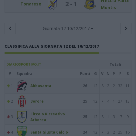
Freccia Parte
2 - 1
Tonarese
Montis
Giornata 12
10/12/2017
CLASSIFICA ALLA GIORNATA 12 DEL 10/12/2017
DIARIOSPORTIVO.IT
Totali
#
Squadra
Punti
G
V
N
P
F
S
1
Abbasanta
26
12
8
2
2
32
11
2
Borore
25
12
7
4
1
27
13
Circolo Ricreativo
3
25
12
8
1
3
17
9
Arborea
4
Santa Giusta Calcio
24
12
7
3
2
25
16