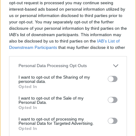
opt-out request is processed you may continue seeing
Dopo aver definito gli organici dei primi due campionati regionali, con
il ripescaggio di Villacidrese e Usinese in Eccellenza e di Antiochense
interest-based ads based on personal information utilized by
e Fonni in Promozione (leggi qui), il Consiglio…
us or personal information disclosed to third parties prior to
your opt-out. You may separately opt-out of the further
disclosure of your personal information by third parties on the
IAB’s list of downstream participants. This information may
also be disclosed by us to third parties on the
IAB’s List of
Downstream Participants
that may further disclose it to other
third parties.
Personal Data Processing Opt Outs
I want to opt-out of the Sharing of my
personal data.
Opted In
I want to opt-out of the Sale of my
Personal Data.
Opted In
I want to opt-out of processing my
Personal Data for Targeted Advertising.
Il Tavolara si rinforza dall'Eccellenza: preso Malesa
Opted In
dopo il bomber Balde