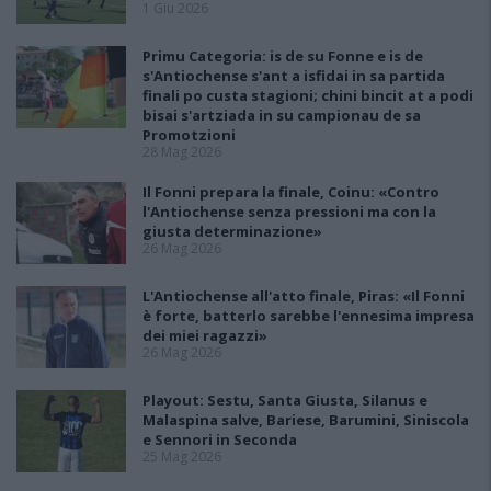
1 Giu 2026
Primu Categoria: is de su Fonne e is de
s'Antiochense s'ant a isfidai in sa partida
finali po custa stagioni; chini bincit at a podi
bisai s'artziada in su campionau de sa
Promotzioni
28 Mag 2026
Il Fonni prepara la finale, Coinu: «Contro
l'Antiochense senza pressioni ma con la
giusta determinazione»
26 Mag 2026
L'Antiochense all'atto finale, Piras: «Il Fonni
è forte, batterlo sarebbe l'ennesima impresa
dei miei ragazzi»
26 Mag 2026
Playout: Sestu, Santa Giusta, Silanus e
Malaspina salve, Bariese, Barumini, Siniscola
e Sennori in Seconda
25 Mag 2026