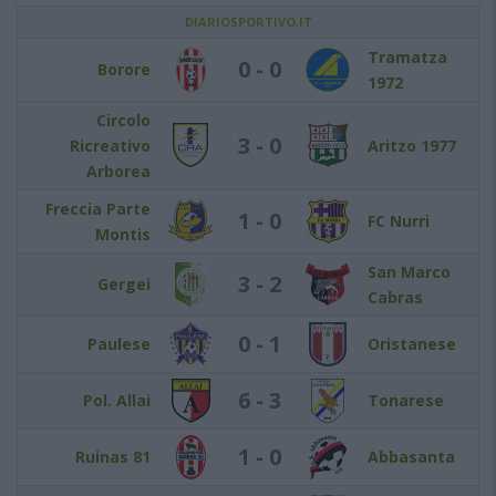
DIARIOSPORTIVO.IT
Tramatza
0 - 0
Borore
1972
Circolo
3 - 0
Ricreativo
Aritzo 1977
Arborea
Freccia Parte
1 - 0
FC Nurri
Montis
San Marco
3 - 2
Gergei
Cabras
0 - 1
Paulese
Oristanese
6 - 3
Pol. Allai
Tonarese
1 - 0
Ruinas 81
Abbasanta