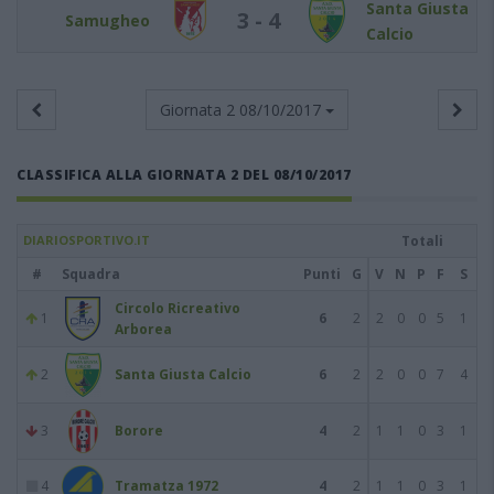
Santa Giusta
3 - 4
Samugheo
Calcio
Giornata 2
08/10/2017
CLASSIFICA ALLA GIORNATA 2 DEL 08/10/2017
DIARIOSPORTIVO.IT
Totali
#
Squadra
Punti
G
V
N
P
F
S
Circolo Ricreativo
1
6
2
2
0
0
5
1
Arborea
2
Santa Giusta Calcio
6
2
2
0
0
7
4
3
Borore
4
2
1
1
0
3
1
4
Tramatza 1972
4
2
1
1
0
3
1