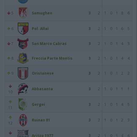
5
Samugheo
3
2
1
0
1
8
6
6
Pol. Allai
3
2
1
0
1
6
5
7
San Marco Cabras
3
2
1
0
1
4
3
8
Freccia Parte Montis
3
2
1
0
1
4
4
9
Oristanese
3
2
1
0
1
2
2
Abbasanta
3
2
1
0
1
1
1
10
Gergei
3
2
1
0
1
4
5
11
Ruinas 81
3
2
1
0
1
2
3
12
Aritzo 1977
3
2
1
0
1
4
6