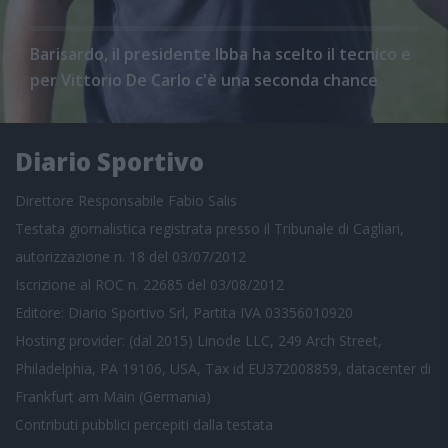
Barisardo, il presidente Ibba ha scelto il tecnico e
per Vittorio De Carlo c'è una seconda chance
Diario Sportivo
Direttore Responsabile Fabio Salis
Testata giornalistica registrata presso il Tribunale di Cagliari,
autorizzazione n. 18 del 03/07/2012
Iscrizione al ROC n. 22685 del 03/08/2012
Editore: Diario Sportivo Srl, Partita IVA 03356010920
Hosting provider: (dal 2015) Linode LLC, 249 Arch Street,
Philadelphia, PA 19106, USA, Tax id EU372008859, datacenter di
Frankfurt am Main (Germania)
Contributi pubblici
percepiti dalla testata