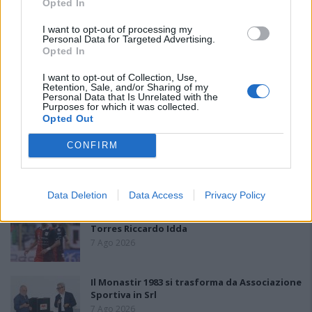
Opted In
I want to opt-out of processing my
Personal Data for Targeted Advertising.
PIÙ LETTI OGGI
Opted In
I want to opt-out of Collection, Use,
L'Ilva si completa con Markic, Contucci,
Retention, Sale, and/or Sharing of my
Carlucci, Bevilacqua, Solinas, Souare e Galic
Personal Data that Is Unrelated with the
Purposes for which it was collected.
7 Ago 2026
Opted Out
CONFIRM
Il Monastir riparte dai pilastri Masia, Pinna e
Aloia, il primo acquisto è Loru
7 Ago 2026
Data Deletion
Data Access
Privacy Policy
Gran colpo dell'Ossese, per la difesa c'è l'ex
Torres Riccardo Idda
7 Ago 2026
Il Monastir 1983 si trasforma da Associazione
Sportiva in Srl
7 Ago 2026