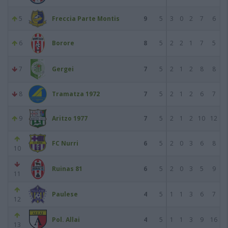
5
Freccia Parte Montis
9
5
3
0
2
7
6
6
Borore
8
5
2
2
1
7
5
7
Gergei
7
5
2
1
2
8
8
8
Tramatza 1972
7
5
2
1
2
6
7
9
Aritzo 1977
7
5
2
1
2
10
12
FC Nurri
6
5
2
0
3
6
8
10
Ruinas 81
6
5
2
0
3
5
9
11
Paulese
4
5
1
1
3
6
7
12
Pol. Allai
4
5
1
1
3
9
16
13