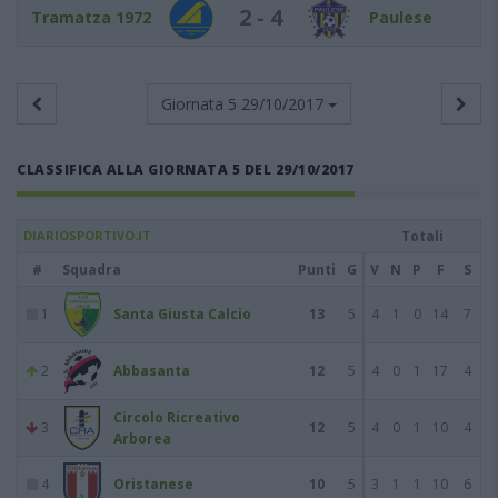
2 - 4
Tramatza 1972
Paulese
Giornata 5
29/10/2017
CLASSIFICA ALLA GIORNATA 5 DEL 29/10/2017
DIARIOSPORTIVO.IT
Totali
#
Squadra
Punti
G
V
N
P
F
S
1
Santa Giusta Calcio
13
5
4
1
0
14
7
2
Abbasanta
12
5
4
0
1
17
4
Circolo Ricreativo
3
12
5
4
0
1
10
4
Arborea
4
Oristanese
10
5
3
1
1
10
6