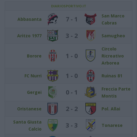
DIARIOSPORTIVO.IT
San Marco
7 - 1
Abbasanta
Cabras
3 - 2
Aritzo 1977
Samugheo
Circolo
1 - 0
Borore
Ricreativo
Arborea
1 - 0
FC Nurri
Ruinas 81
Freccia Parte
0 - 1
Gergei
Montis
2 - 2
Oristanese
Pol. Allai
Santa Giusta
3 - 3
Tonarese
Calcio