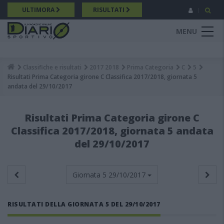
Salta
ULTIMORA
RISULTATI
al
contenuto
MENU
principale
Classifiche e risultati
2017 2018
Prima Categoria
C
5
Breadcrumb
Risultati Prima Categoria girone C Classifica 2017/2018, giornata 5
andata del 29/10/2017
Risultati Prima Categoria girone C
Classifica 2017/2018, giornata 5 andata
del 29/10/2017
Giornata 5
29/10/2017
RISULTATI DELLA GIORNATA 5 DEL 29/10/2017