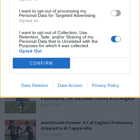
I want to opt-out of processing my
PIÙ LETTI OGGI
Personal Data for Targeted Advertising.
Opted In
I want to opt-out of Collection, Use,
La COS approda a Barisardo tra conferme,
Retention, Sale, and/or Sharing of my
nuovi volti e mister Loi a fare da filo
Personal Data that Is Unrelated with the
conduttore
Purposes for which it was collected.
Opted Out
9 Ago 2026
L'Accademia Sulcitana prende il mediano
CONFIRM
Puddu, allo Jerzu l'attaccante Bebo Atzori
10 Ago 2026
Data Deletion
Data Access
Privacy Policy
Il Monte Alma rinforza l'attacco con Palmas
e Bonivardi, nel Macomer l'estro di Di Angelo
9 Ago 2026
Amichevole Ossese: 3-1 al Cagliari Primavera,
doppietta di Tapparello
8 Ago 2026