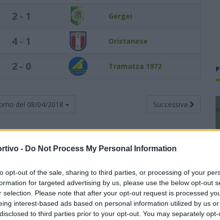
2 - 1
Gergei
4 - 1
Oristanese
2 - 0
Tramatza 1972
P
orno del
08/04/2018
Successiva
rtivo -
Do Not Process My Personal Information
Totali
Casa
Trasferta
to opt-out of the sale, sharing to third parties, or processing of your per
G
V
N
P
F
S
V
N
P
F
S
V
N
P
F
S
formation for targeted advertising by us, please use the below opt-out s
r selection. Please note that after your opt-out request is processed y
24
15
6
3
55
22
9
3
0
38
9
6
3
3
17
13
eing interest-based ads based on personal information utilized by us or
disclosed to third parties prior to your opt-out. You may separately opt-