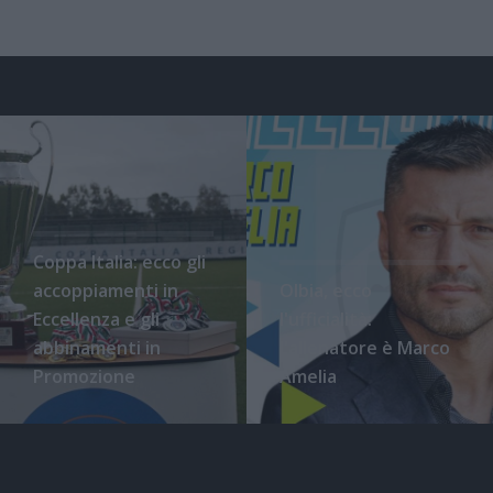
Coppa Italia: ecco gli
accoppiamenti in
Olbia, ecco
Eccellenza e gli
l'ufficialità:
abbinamenti in
l'allenatore è Marco
Promozione
Amelia