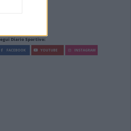
egui Diario Sportivo:
FACEBOOK
YOUTUBE
INSTAGRAM