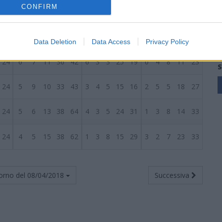
CONFIRM
24
8
4
12
42
52
5
2
5
26
21
3
2
7
16
31
24
8
3
13
44
50
5
1
6
22
23
3
2
7
22
27
Data Deletion
Data Access
Privacy Policy
24
6
7
11
36
42
6
3
3
25
19
0
4
8
11
23
S
24
5
9
10
33
43
3
4
5
15
16
2
5
5
18
27
24
5
6
13
38
64
4
3
5
24
31
1
3
8
14
33
24
4
5
15
38
62
1
3
8
15
29
3
2
7
23
33
orno del
08/04/2018
Successiva