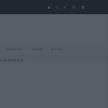
Serie C - Coppa Italia: Spezia-Torres posticipata a domenica 16 a
MERCATO
NOVAS
ALTRO
rno del 08/04/2018