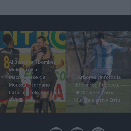
Al Bonorva il bomber
Meloni, nella
Macomerese c'è
L'Arborea rinforza la
Moussa e tornano
difesa con Popescu,
Cataruozzolo, Foddai
all'Orrolese torna
e Vidili
Murgia e arriva Erriu