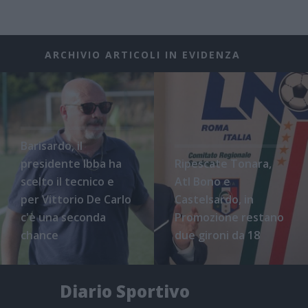
ARCHIVIO ARTICOLI IN EVIDENZA
Barisardo, il
presidente Ibba ha
Ripescate Tonara,
scelto il tecnico e
Atl Bono e
per Vittorio De Carlo
Castelsardo, in
c'è una seconda
Promozione restano
chance
due gironi da 18
Diario Sportivo