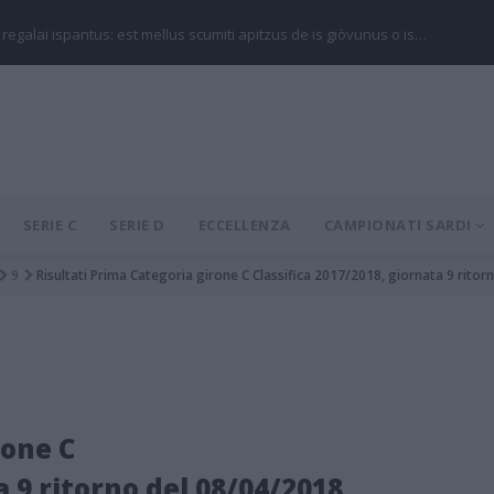
 regalai ispantus: est mellus scumiti apitzus de is giòvunus o is…
SERIE C
SERIE D
ECCELLENZA
CAMPIONATI SARDI
9
Risultati Prima Categoria girone C Classifica 2017/2018, giornata 9 rito
rone C
a 9 ritorno del 08/04/2018