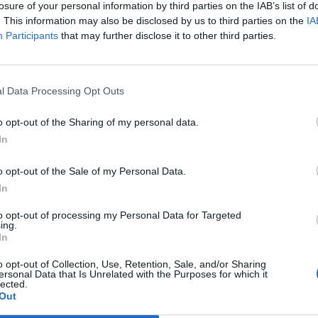
losure of your personal information by third parties on the IAB’s list of
24
15
4
5
58
30
9
1
2
32
14
6
3
3
26
16
. This information may also be disclosed by us to third parties on the
IA
Participants
that may further disclose it to other third parties.
24
12
6
6
41
31
5
4
3
18
11
7
2
3
23
20
24
12
3
9
38
32
7
1
4
21
14
5
2
5
17
18
l Data Processing Opt Outs
24
11
6
7
32
33
7
4
1
18
9
4
2
6
14
24
o opt-out of the Sharing of my personal data.
In
24
11
5
8
46
39
8
2
2
34
17
3
3
6
12
22
o opt-out of the Sale of my Personal Data.
In
24
11
3
10
43
38
9
2
1
23
10
2
1
9
20
28
to opt-out of processing my Personal Data for Targeted
24
10
5
9
26
28
7
2
3
16
10
3
3
6
10
18
ing.
In
24
7
10
7
34
32
3
5
4
21
17
4
5
3
13
15
o opt-out of Collection, Use, Retention, Sale, and/or Sharing
ersonal Data that Is Unrelated with the Purposes for which it
lected.
Out
24
7
8
9
39
45
4
5
3
23
22
3
3
6
16
23