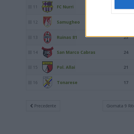
11
FC Nurri
28
12
Samugheo
27
13
Ruinas 81
25
14
San Marco Cabras
24
15
Pol. Allai
21
16
Tonarese
17
Precedente
Giornata 9
Rit