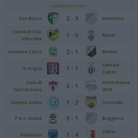
DIARIOSPORTIVO.IT
2 - 3
Don Bosco
Mineraria
Football Club
1 - 0
Musei
Villacidro
2 - 1
Gonnesa Calcio
Bindua
Santadi
1 - 1
Is Urigus
Calcio
Isola di
Antiochense
3 - 1
Sant'Antioco
2013
1 - 2
Olimpia Arbus
Fortitudo
3 - 1
P.G.S. Audax
Buggerru
Calcio
1 - 4
Perdaxius