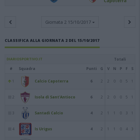
Capoterra
Giornata 2
15/10/2017
CLASSIFICA ALLA GIORNATA 2 DEL 15/10/2017
DIARIOSPORTIVO.IT
Totali
#
Squadra
Punti
G
V
N
P
F
S
1
Calcio Capoterra
6
2
2
0
0
5
1
2
Isola di Sant'Antioco
6
2
2
0
0
5
1
3
Santadi Calcio
4
2
1
1
0
3
1
4
Is Urigus
4
2
1
1
0
4
3