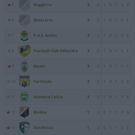
5
Buggerru
3
2
1
0
1
6
4
6
Mineraria
3
2
1
0
1
5
5
7
P.G.S. Audax
3
2
1
0
1
3
3
8
Football Club Villacidro
3
2
1
0
1
1
1
9
Musei
3
2
1
0
1
1
1
10
Fortitudo
3
2
1
0
1
2
3
11
Gonnesa Calcio
3
2
1
0
1
3
6
12
Bindua
1
2
0
1
1
3
4
13
Don Bosco
1
2
0
1
1
2
3