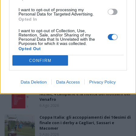
I want to opt-out of processing my
PIÙ LETTI OGGI
Personal Data for Targeted Advertising.
Opted In
Il Buddusò in mani sicure con Mario Fadda, il
I want to opt-out of Collection, Use,
Retention, Sale, and/or Sharing of my
Monte Alma riparte da Ivano Falchi
Personal Data that Is Unrelated with the
5 Ago 2026
Purposes for which it was collected.
Opted Out
Anche il Fasano out e le ammissioni salgono
CONFIRM
a sei, l'Ilva è la prima società tra le non
ripescate
5 Ago 2026
Data Deletion
Data Access
Privacy Policy
Le 5 sarde ancora nel girone G con 8 squadre
laziali, 4 campane e la novità dei molisani del
Venafro
6 Ago 2026
Coppa Italia: gli accoppiamenti dei 16esimi di
finale con i derby a Cagliari, Sassari e
Macomer
5 Ago 2026