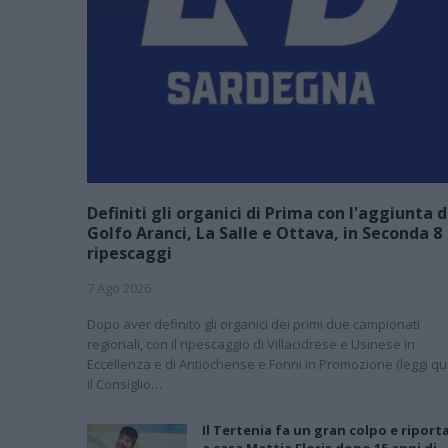
Definiti gli organici di Prima con l'aggiunta d
Golfo Aranci, La Salle e Ottava, in Seconda 8
ripescaggi
7 Ago 2026
Dopo aver definito gli organici dei primi due campionati
regionali, con il ripescaggio di Villacidrese e Usinese in
Eccellenza e di Antiochense e Fonni in Promozione (leggi qui
il Consiglio…
Il Tertenia fa un gran colpo e riport
a casa Mattia Floris dopo 15 anni di