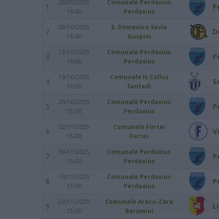
28/09/2025
Comunale Perdaxius
1
P
16:00
Perdaxius
05/10/2025
S. Domenico Savio
2
D
16:00
Guspini
12/10/2025
Comunale Perdaxius
3
P
16:00
Perdaxius
19/10/2025
Comunale Is Collus
4
S
16:00
Santadi
26/10/2025
Comunale Perdaxius
5
P
15:00
Perdaxius
02/11/2025
Comunale Furtei
6
V
15:00
Furtei
09/11/2025
Comunale Perdaxius
7
P
15:00
Perdaxius
16/11/2025
Comunale Perdaxius
8
P
15:00
Perdaxius
23/11/2025
Comunale Aracu-Zara
9
L
15:00
Barumini