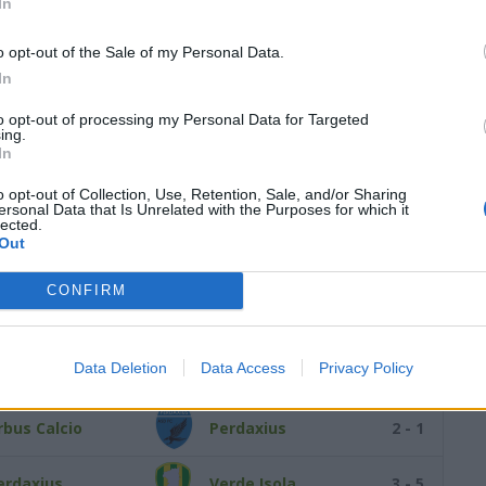
In
ntiochense 2013
Perdaxius
1 - 2
o opt-out of the Sale of my Personal Data.
In
erdaxius
Santadi Calcio
-
to opt-out of processing my Personal Data for Targeted
ing.
ili
Perdaxius
2 - 0
In
o opt-out of Collection, Use, Retention, Sale, and/or Sharing
erdaxius
Virtus Furtei
0 - 3
ersonal Data that Is Unrelated with the Purposes for which it
lected.
Out
illamassargia
Perdaxius
0 - 0
CONFIRM
adali
Perdaxius
-
Data Deletion
Data Access
Privacy Policy
erdaxius
Libertas
4 - 1
rbus Calcio
Perdaxius
2 - 1
erdaxius
Verde Isola
3 - 5