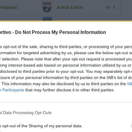
erdaxius
Arbus Calcio
0 - 1
erde Isola
Perdaxius
1 - 2
rtivo -
Do Not Process My Personal Information
erdaxius
Gonnosfanadiga
2 - 0
S
to opt-out of the sale, sharing to third parties, or processing of your per
egariu
Perdaxius
0 - 2
formation for targeted advertising by us, please use the below opt-out s
r selection. Please note that after your opt-out request is processed y
eing interest-based ads based on personal information utilized by us or
erdaxius
Santa Giusta Calcio
1 - 0
disclosed to third parties prior to your opt-out. You may separately opt-
losure of your personal information by third parties on the IAB’s list of
tletico Masainas
Perdaxius
3 - 0
. This information may also be disclosed by us to third parties on the
IA
Participants
that may further disclose it to other third parties.
RITORNO
rrolese
Perdaxius
1 - 0
l Data Processing Opt Outs
erdaxius
Don Bosco Fortitudo
2 - 1
o opt-out of the Sharing of my personal data.