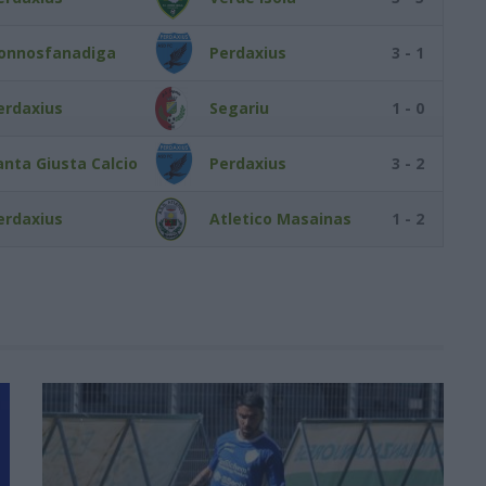
onnosfanadiga
Perdaxius
3 - 1
erdaxius
Segariu
1 - 0
anta Giusta Calcio
Perdaxius
3 - 2
erdaxius
Atletico Masainas
1 - 2