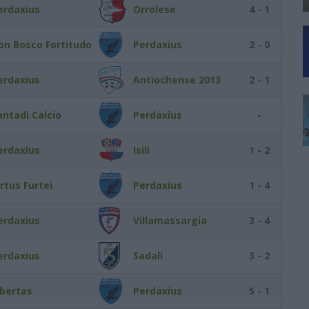
erdaxius
Orrolese
4 - 1
on Bosco Fortitudo
Perdaxius
2 - 0
erdaxius
Antiochense 2013
2 - 1
antadi Calcio
Perdaxius
-
erdaxius
Isili
1 - 2
irtus Furtei
Perdaxius
1 - 4
erdaxius
Villamassargia
3 - 4
erdaxius
Sadali
3 - 2
ibertas
Perdaxius
5 - 1