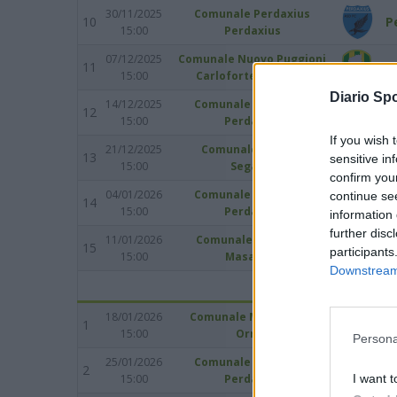
30/11/2025
Comunale Perdaxius
10
P
15:00
Perdaxius
07/12/2025
Comunale Nuovo Puggioni
11
V
15:00
Carloforte Le Saline
Diario Spo
14/12/2025
Comunale Perdaxius
12
P
15:00
Perdaxius
If you wish 
21/12/2025
Comunale Segariu
13
S
sensitive in
15:00
Segariu
confirm you
04/01/2026
Comunale Perdaxius
continue se
14
P
15:00
Perdaxius
information 
further disc
11/01/2026
Comunale Masainas
15
A
participants
15:00
Masainas
Downstream 
18/01/2026
Comunale Mario Leoni
1
O
15:00
Orroli
Persona
25/01/2026
Comunale Perdaxius
2
P
I want t
15:00
Perdaxius