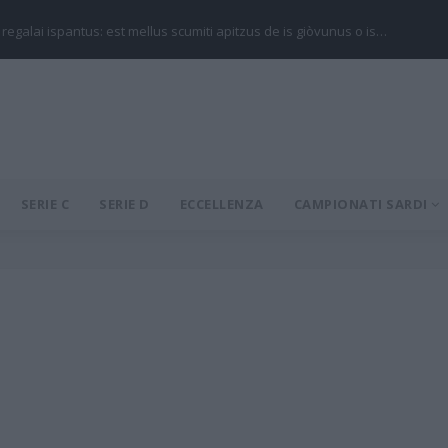
 regalai ispantus: est mellus scumiti apitzus de is giòvunus o is…
SERIE C
SERIE D
ECCELLENZA
CAMPIONATI SARDI