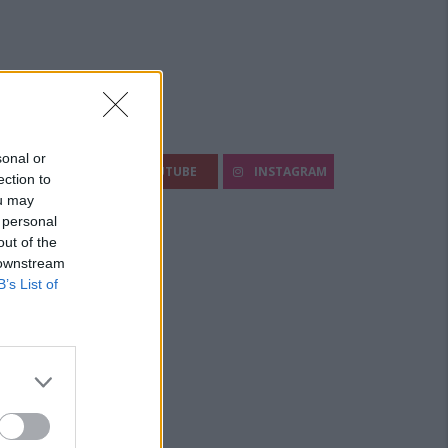
egui Diario Sportivo:
sonal or
FACEBOOK
YOUTUBE
INSTAGRAM
ection to
ou may
 personal
out of the
 downstream
B’s List of