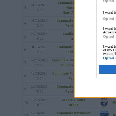
Opted 
Comunale Caduti di
01/02/2026
3
A
Nassirya
15:00
I want t
Sant'Antioco
Opted 
08/02/2026
Comunale Perdaxius
4
P
15:00
Perdaxius
I want 
Advertis
22/02/2026
Stadio Su Idili
5
Is
Opted 
15:00
Isili
I want t
01/03/2026
Comunale Perdaxius
6
P
of my P
15:00
Perdaxius
was col
Opted 
08/03/2026
Comunale Sergio Mancosu
7
V
15:00
Villamassargia
15/03/2026
Comunale Pranu Murdegu
8
S
15:00
Sadali
22/03/2026
Comunale Perdaxius
9
P
15:00
Perdaxius
29/03/2026
Stadio S. Sofia
10
A
16:00
Arbus
12/04/2026
Comunale Perdaxius
11
P