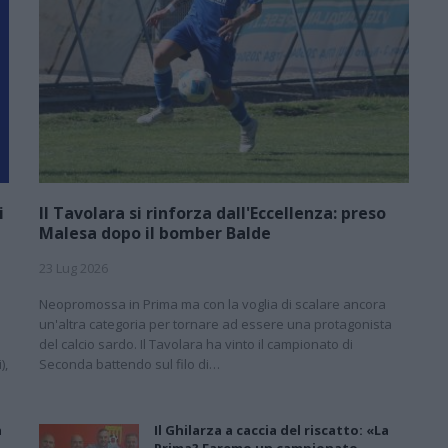
i
Il Tavolara si rinforza dall'Eccellenza: preso
Malesa dopo il bomber Balde
23 Lug 2026
Neopromossa in Prima ma con la voglia di scalare ancora
un'altra categoria per tornare ad essere una protagonista
del calcio sardo. Il Tavolara ha vinto il campionato di
),
Seconda battendo sul filo di…
a
Il Ghilarza a caccia del riscatto: «La
Prima? Faremo un campionato