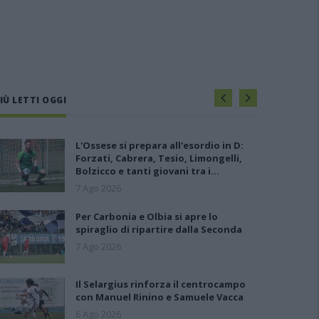
IÙ LETTI OGGI
L'Ossese si prepara all'esordio in D:
Forzati, Cabrera, Tesio, Limongelli,
Bolzicco e tanti giovani tra i…
7 Ago 2026
Per Carbonia e Olbia si apre lo
spiraglio di ripartire dalla Seconda
7 Ago 2026
Il Selargius rinforza il centrocampo
con Manuel Rinino e Samuele Vacca
6 Ago 2026