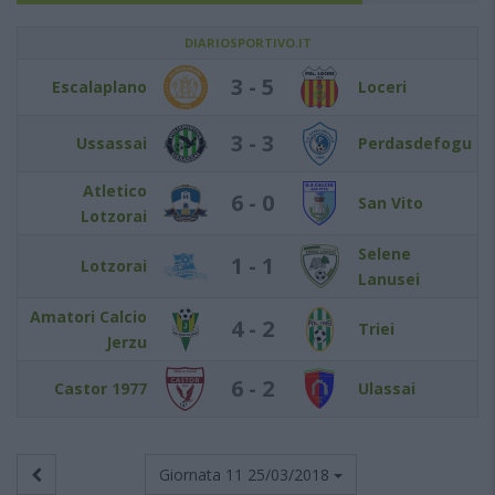
DIARIOSPORTIVO.IT
3 - 5
Escalaplano
Loceri
3 - 3
Ussassai
Perdasdefogu
Atletico
6 - 0
San Vito
Lotzorai
Selene
1 - 1
Lotzorai
Lanusei
Amatori Calcio
4 - 2
Triei
Jerzu
6 - 2
Castor 1977
Ulassai
Giornata 11
25/03/2018