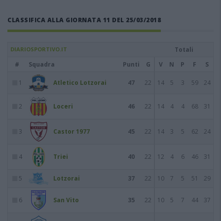
CLASSIFICA ALLA GIORNATA 11 DEL 25/03/2018
DIARIOSPORTIVO.IT
Totali
#
Squadra
Punti
G
V
N
P
F
S
1
Atletico Lotzorai
47
22
14
5
3
59
24
2
Loceri
46
22
14
4
4
68
31
3
Castor 1977
45
22
14
3
5
62
24
4
Triei
40
22
12
4
6
46
31
5
Lotzorai
37
22
10
7
5
51
29
6
San Vito
35
22
10
5
7
44
37