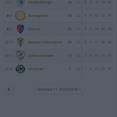
7
Perdasdefogu
24
21
6
6
9
34
42
8
Escalaplano
24
22
6
6
10
32
47
9
Ulassai
23
21
6
5
10
40
49
10
Amatori Calcio Jerzu
23
22
6
5
11
40
60
11
Selene Lanusei
13
22
3
4
15
25
57
12
Ussassai
7
22
1
4
17
21
91
Giornata 11
25/03/2018