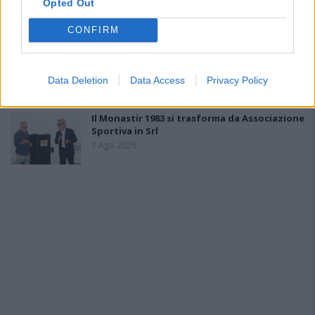
Opted Out
7 Ago 2026
CONFIRM
L'Ossese si prepara all'esordio in D: Forzati,
Cabrera, Tesio, Limongelli, Bolzicco e tanti
giovani tra i…
Data Deletion
Data Access
Privacy Policy
7 Ago 2026
Il Monastir 1983 si trasforma da Associazione
Sportiva in Srl
7 Ago 2026