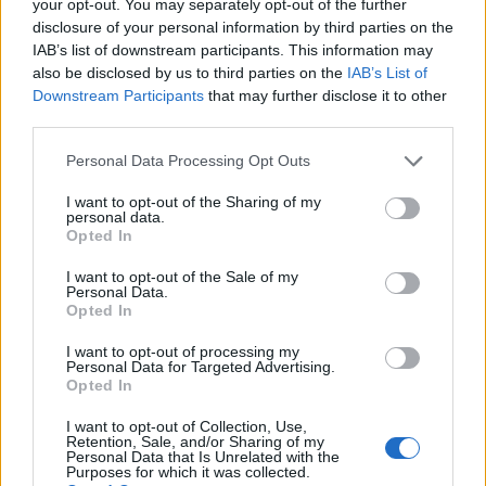
your opt-out. You may separately opt-out of the further
disclosure of your personal information by third parties on the
IAB’s list of downstream participants. This information may
also be disclosed by us to third parties on the
IAB’s List of
Downstream Participants
that may further disclose it to other
third parties.
Personal Data Processing Opt Outs
PIÙ LETTI OGGI
I want to opt-out of the Sharing of my
personal data.
Opted In
L'Ilva si completa con Markic, Contucci,
Carlucci, Bevilacqua, Solinas, Souare e Galic
I want to opt-out of the Sale of my
Personal Data.
7 Ago 2026
Opted In
I want to opt-out of processing my
Il Monastir riparte dai pilastri Masia, Pinna e
Personal Data for Targeted Advertising.
Aloia, il primo acquisto è Loru
Opted In
7 Ago 2026
I want to opt-out of Collection, Use,
Retention, Sale, and/or Sharing of my
Personal Data that Is Unrelated with the
Gran colpo dell'Ossese, per la difesa c'è l'ex
Purposes for which it was collected.
Torres Riccardo Idda