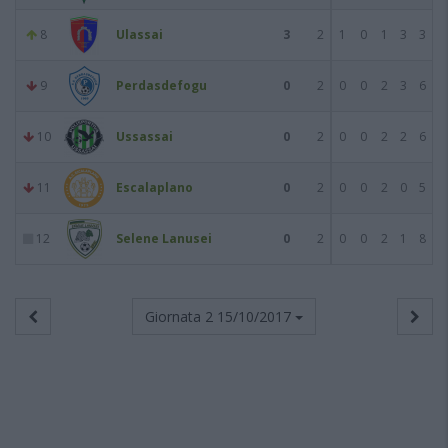
8
Ulassai
3
2
1
0
1
3
3
9
Perdasdefogu
0
2
0
0
2
3
6
10
Ussassai
0
2
0
0
2
2
6
11
Escalaplano
0
2
0
0
2
0
5
12
Selene Lanusei
0
2
0
0
2
1
8
Giornata 2
15/10/2017