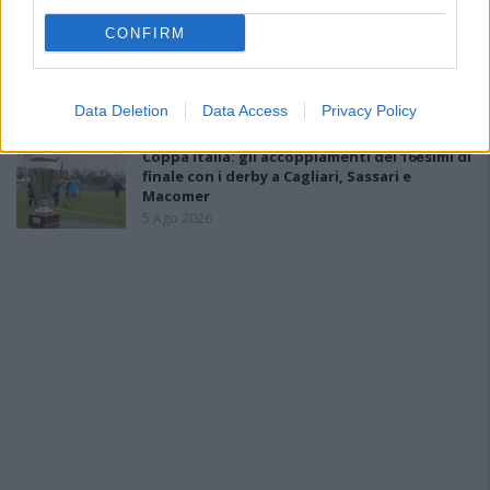
6 Ago 2026
CONFIRM
Anche il Fasano out e le ammissioni salgono
a sei, l'Ilva è la prima società tra le non
ripescate
Data Deletion
Data Access
Privacy Policy
5 Ago 2026
Coppa Italia: gli accoppiamenti dei 16esimi di
finale con i derby a Cagliari, Sassari e
Macomer
5 Ago 2026