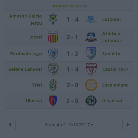
DIARIOSPORTIVO.IT
Amatori Calcio
1 - 4
Lotzorai
Jerzu
Atletico
2 - 1
Loceri
Lotzorai
1 - 3
Perdasdefogu
San Vito
1 - 4
Selene Lanusei
Castor 1977
2 - 0
Triei
Escalaplano
3 - 0
Ulassai
Ussassai
Giornata 2
15/10/2017