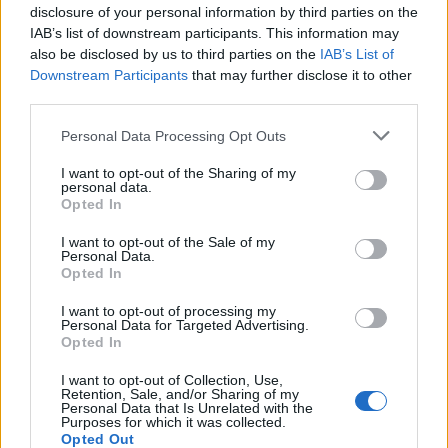
disclosure of your personal information by third parties on the
IAB’s list of downstream participants. This information may
also be disclosed by us to third parties on the
IAB’s List of
Downstream Participants
that may further disclose it to other
third parties.
Personal Data Processing Opt Outs
PIÙ LETTI OGGI
I want to opt-out of the Sharing of my
personal data.
Opted In
Il Buddusò in mani sicure con Mario Fadda, il
Monte Alma riparte da Ivano Falchi
I want to opt-out of the Sale of my
5 Ago 2026
Personal Data.
Opted In
Il Selargius rinforza il centrocampo con
I want to opt-out of processing my
Manuel Rinino e Samuele Vacca
Personal Data for Targeted Advertising.
Opted In
6 Ago 2026
I want to opt-out of Collection, Use,
Retention, Sale, and/or Sharing of my
Le 5 sarde ancora nel girone G con 8 squadre
Personal Data that Is Unrelated with the
laziali, 4 campane e la novità dei molisani del
Purposes for which it was collected.
Venafro
Opted Out