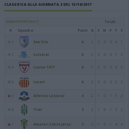
CLASSIFICA ALLA GIORNATA 2 DEL 15/10/2017
DIARIOSPORTIVO.IT
Totali
#
Squadra
Punti
G
V
N
P
F
S
1
San Vito
6
2
2
0
0
6
1
2
Lotzorai
6
2
2
0
0
7
3
3
Castor 1977
6
2
2
0
0
6
2
4
Loceri
6
2
2
0
0
5
3
5
Atletico Lotzorai
3
2
1
0
1
5
2
6
Triei
3
2
1
0
1
3
2
7
Amatori Calcio Jerzu
3
2
1
0
1
4
4