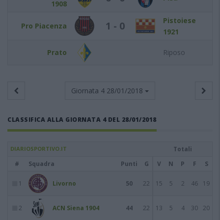
1908
Pistoiese
1 - 0
Pro Piacenza
1921
Prato
Riposo
Giornata 4
28/01/2018
CLASSIFICA ALLA GIORNATA 4 DEL 28/01/2018
DIARIOSPORTIVO.IT
Totali
#
Squadra
Punti
G
V
N
P
F
S
1
Livorno
50
22
15
5
2
46
19
2
ACN Siena 1904
44
22
13
5
4
30
20