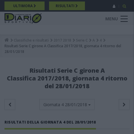
Salta
ULTIMORA
RISULTATI
al
contenuto
MENU
principale
Classifiche e risultati
2017 2018
Serie C
A
4
Breadcrumb
Risultati Serie C girone A Classifica 2017/2018, giornata 4 ritorno del
28/01/2018
Risultati Serie C girone A
Classifica 2017/2018, giornata 4 ritorno
del 28/01/2018
Giornata 4
28/01/2018
RISULTATI DELLA GIORNATA 4 DEL 28/01/2018