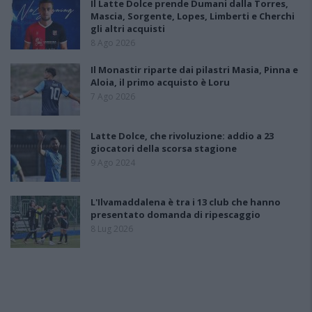
Il Latte Dolce prende Dumani dalla Torres,
Mascia, Sorgente, Lopes, Limberti e Cherchi
gli altri acquisti
8 Ago 2026
Il Monastir riparte dai pilastri Masia, Pinna e
Aloia, il primo acquisto è Loru
7 Ago 2026
Latte Dolce, che rivoluzione: addio a 23
giocatori della scorsa stagione
9 Ago 2024
L'Ilvamaddalena è tra i 13 club che hanno
presentato domanda di ripescaggio
8 Lug 2026