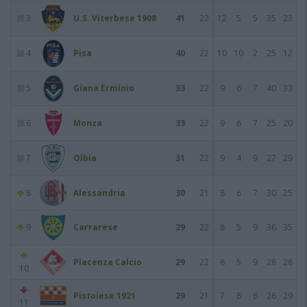
3
U.S. Viterbese 1908
41
22
12
5
5
35
23
4
Pisa
40
22
10
10
2
25
12
5
Giana Erminio
33
22
9
6
7
40
33
6
Monza
33
22
9
6
7
25
20
7
Olbia
31
22
9
4
9
27
29
8
Alessandria
30
21
8
6
7
30
25
9
Carrarese
29
22
8
5
9
36
35
Piacenza Calcio
29
22
8
5
9
28
28
10
Pistoiese 1921
29
21
7
8
6
26
29
11