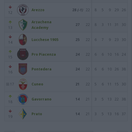
Arezzo
28
(-1)
22
8
5
9
29
26
12
Arzachena
27
22
8
3
11
31
30
13
Academy
Lucchese 1905
25
22
6
7
9
23
30
14
Pro Piacenza
24
22
6
6
10
16
24
15
Pontedera
24
22
6
6
10
26
38
16
17
Cuneo
21
22
5
6
11
15
30
Gavorrano
14
21
3
5
13
22
38
18
Prato
14
21
3
5
13
16
37
19