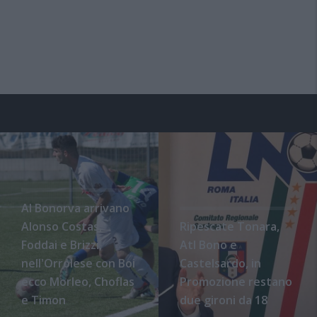
Al Bonorva arrivano
Alonso Costas,
Ripescate Tonara,
Foddai e Brizzi,
Atl Bono e
nell'Orrolese con Boi
Castelsardo, in
ecco Morleo, Choflas
Promozione restano
e Timon
due gironi da 18