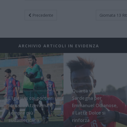
Precedente
Giornata 13
Ri
ARCHIVIO ARTICOLI IN EVIDENZA
Quarta volta in
L'Iglesias coi portieri
Sardegna per
Idrissi e Atzeni ma è
Emmanuel Odianose,
sempre più
il Latte Dolce si
sudamericana
rinforza