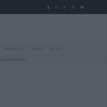
Serie C - Coppa Italia: Spezia-Torres posticipata a domenica 16 a
MERCATO
NOVAS
ALTRO
torno del 25/04/2021