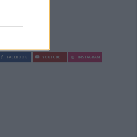
egui Diario Sportivo:
FACEBOOK
YOUTUBE
INSTAGRAM