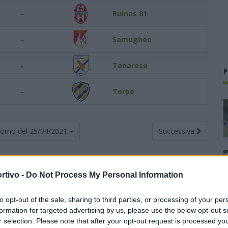
-
Ruinas 81
-
Samugheo
-
Tonarese
P
-
Torpè
torno del
25/04/2021
Successiva
rtivo -
Do Not Process My Personal Information
Totali
Casa
Trasferta
to opt-out of the sale, sharing to third parties, or processing of your per
V
N
P
F
S
V
N
P
F
S
V
N
P
F
S
formation for targeted advertising by us, please use the below opt-out s
r selection. Please note that after your opt-out request is processed y