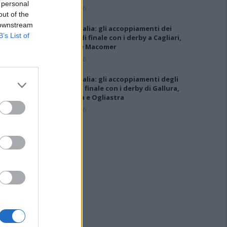
 personal
6 Ago 2026
out of the
 downstream
Coppa Italia: gli accoppiamenti dei
B’s List of
16esimi di finale con i derby a Cagliari,
Sassari e Macomer
5 Ago 2026
Coppa Italia: gli accoppiamenti degli
ottavi di finale con i derby di Gallura,
Barbagia e Ogliastra
5 Ago 2026