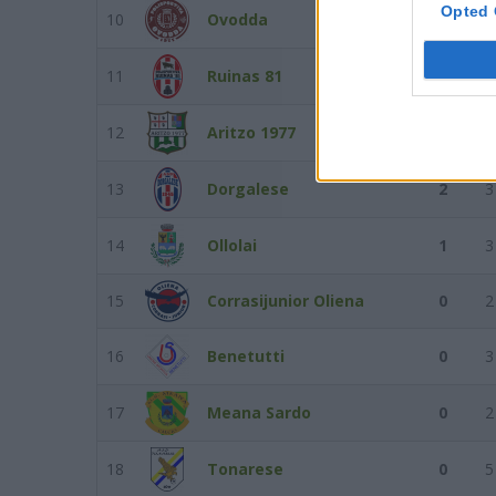
Opted 
10
Ovodda
6
3
11
Ruinas 81
4
3
12
Aritzo 1977
2
4
13
Dorgalese
2
3
14
Ollolai
1
3
15
Corrasijunior Oliena
0
2
16
Benetutti
0
3
17
Meana Sardo
0
2
18
Tonarese
0
5