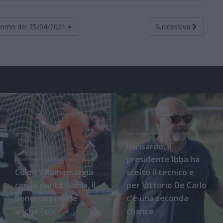
torno del
25/04/2021
Successiva
Barisardo, il
presidente Ibba ha
Colpo Villamassargia
scelto il tecnico e
con la punta Suella, il
per Vittorio De Carlo
Bonorva prende
c'è una seconda
anche Fois
chance