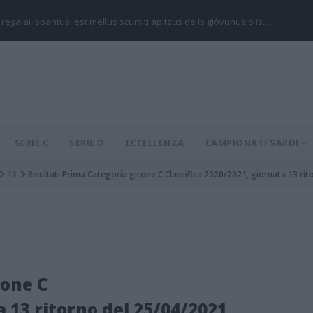
 regalai ispantus: est mellus scumiti apitzus de is giòvunus o is…
SERIE C
SERIE D
ECCELLENZA
CAMPIONATI SARDI
13
Risultati Prima Categoria girone C Classifica 2020/2021, giornata 13 ri
rone C
a 13 ritorno del 25/04/2021