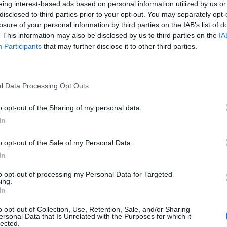
4
0
1
17
6
3
0
0
14
4
1
0
1
3
2
eing interest-based ads based on personal information utilized by us or
disclosed to third parties prior to your opt-out. You may separately opt-
losure of your personal information by third parties on the IAB’s list of
4
0
1
14
8
2
0
1
5
4
2
0
0
9
4
. This information may also be disclosed by us to third parties on the
IA
Participants
that may further disclose it to other third parties.
3
0
0
8
0
1
0
0
2
0
2
0
0
6
0
3
0
0
9
3
2
0
0
4
2
1
0
0
5
1
l Data Processing Opt Outs
2
1
0
16
7
1
1
0
8
6
1
0
0
8
1
o opt-out of the Sharing of my personal data.
In
2
1
0
11
6
1
0
0
3
0
1
1
0
8
6
o opt-out of the Sale of my Personal Data.
In
2
0
1
9
2
1
0
0
7
0
1
0
1
2
2
to opt-out of processing my Personal Data for Targeted
ing.
2
0
3
8
10
1
0
1
3
2
1
0
2
5
8
In
o opt-out of Collection, Use, Retention, Sale, and/or Sharing
2
0
2
5
7
1
0
1
3
4
1
0
1
2
3
ersonal Data that Is Unrelated with the Purposes for which it
lected.