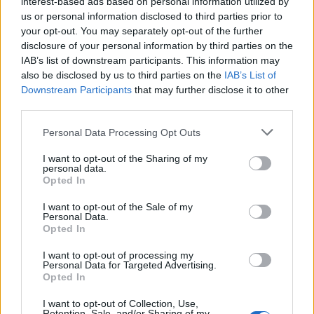
7 Ago 2026
interest-based ads based on personal information utilized by
us or personal information disclosed to third parties prior to
your opt-out. You may separately opt-out of the further
Il Selargius rinforza il centrocampo con
disclosure of your personal information by third parties on the
Manuel Rinino e Samuele Vacca
IAB’s list of downstream participants. This information may
6 Ago 2026
also be disclosed by us to third parties on the
IAB’s List of
Downstream Participants
that may further disclose it to other
third parties.
Definiti gli organici di Prima con l'aggiunta
di Golfo Aranci, La Salle e Ottava, in Seconda
8 ripescaggi
Personal Data Processing Opt Outs
7 Ago 2026
I want to opt-out of the Sharing of my
personal data.
Giudice Sportivo: il Sorso senza gli
Opted In
squalificati Pulina, Altea e Merenda
21 Feb 2019
I want to opt-out of the Sale of my
Personal Data.
Opted In
I want to opt-out of processing my
Personal Data for Targeted Advertising.
Opted In
I want to opt-out of Collection, Use,
Retention, Sale, and/or Sharing of my