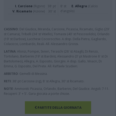
I. Carcione
(Rigore)
38' pt
8' st
E. Allegra
(Calcio
d'angolo)
V. Ricamato
(Azione)
30' st
CASSINO
: Del Giudice, Miranda, Carcione, Picascia, Ricamato, Giglio (29'
st Camara), Tribelli (34' st Vitiello), Tomassi (40' st Pescosolido), Orlando
(19' st Darboe), Lucchese Cocorocchio. A disp. Della Pietra, Gagliardo,
Colacicco, Lombardo, Reali. All. Alessandro Grossi.
LATINA
: Alonzi, Pompei, Sivieri, Teraschi (26' st Atiagli), Di Renzo,
Tortolano, Barberini (19' st Bardini), Alessandro (3' pt Mastrone 6' st Di
Bartolomeo), Allegra, A. Esposito, Giorgini. A disp. Gallo, Vinacri, Di
Emma, G. Esposito, Del Prete. All. Raffaele Scudieri.
ARBITRO
: Gemelli di Messina.
RETI
: 38' pt Carcione (rig), 8' st Allegra, 30' st Ricamato.
NOTE
: Ammoniti: Picascia, Orlando, Barberini, Del Giudice. Angoli: 7-11.
Recuperi: 3' + 5'. Gara giocata a porte chiuse.
PARTITE DELLA GIORNATA