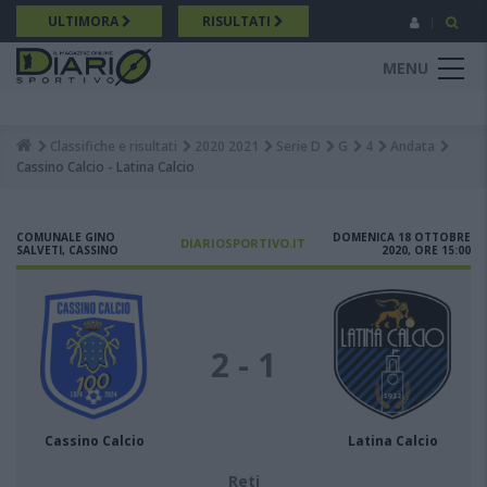
Salta
ULTIMORA
RISULTATI
al
contenuto
MENU
principale
Classifiche e risultati
2020 2021
Serie D
G
4
Andata
Breadcrumb
Cassino Calcio - Latina Calcio
COMUNALE GINO
DOMENICA 18 OTTOBRE
DIARIOSPORTIVO.IT
SALVETI, CASSINO
2020, ORE 15:00
2 - 1
Cassino Calcio
Latina Calcio
Reti