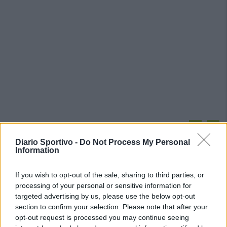
PIÙ LETTI OGGI
Diario Sportivo -
Do Not Process My Personal
Information
L'Ossese si prepara all'esordio in D: Forzati,
Cabrera, Tesio, Limongelli, Bolzicco e tanti
If you wish to opt-out of the sale, sharing to third parties, or
giovani tra i…
processing of your personal or sensitive information for
7 Ago 2026
targeted advertising by us, please use the below opt-out
section to confirm your selection. Please note that after your
Per Carbonia e Olbia si apre lo spiraglio di
ripartire dalla Seconda
opt-out request is processed you may continue seeing