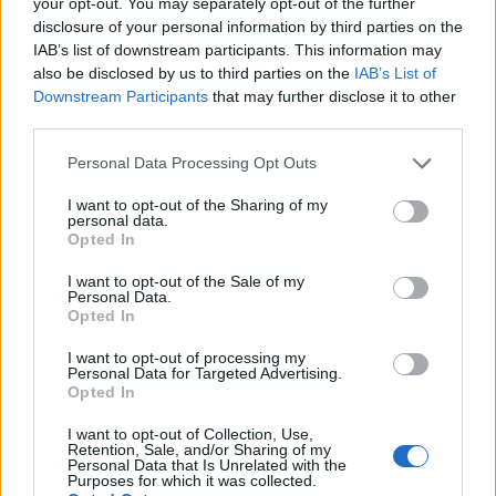
your opt-out. You may separately opt-out of the further
disclosure of your personal information by third parties on the
IAB’s list of downstream participants. This information may
also be disclosed by us to third parties on the
IAB’s List of
Downstream Participants
that may further disclose it to other
third parties.
Personal Data Processing Opt Outs
PIÙ LETTI OGGI
I want to opt-out of the Sharing of my
personal data.
Opted In
Il Selargius rinforza il centrocampo con
Manuel Rinino e Samuele Vacca
I want to opt-out of the Sale of my
Personal Data.
6 Ago 2026
Opted In
I want to opt-out of processing my
Le 5 sarde ancora nel girone G con 8 squadre
Personal Data for Targeted Advertising.
laziali, 4 campane e la novità dei molisani del
Opted In
Venafro
6 Ago 2026
I want to opt-out of Collection, Use,
Retention, Sale, and/or Sharing of my
Personal Data that Is Unrelated with the
Coppa Italia: Aranova-Ossese il 23, i derby
Purposes for which it was collected.
Budoni-Latte Dolce e COS-Monastir il 30