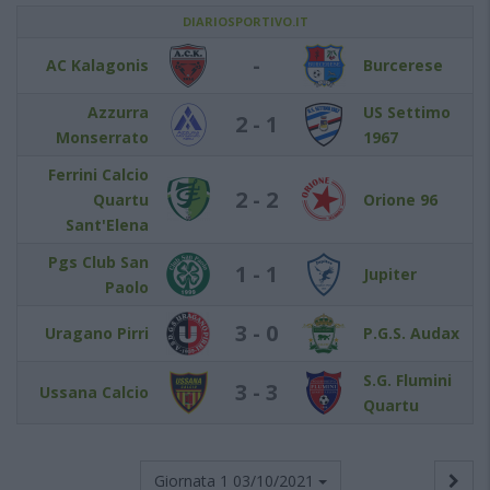
DIARIOSPORTIVO.IT
-
AC Kalagonis
Burcerese
Azzurra
US Settimo
2 - 1
Monserrato
1967
Ferrini Calcio
2 - 2
Quartu
Orione 96
Sant'Elena
Pgs Club San
1 - 1
Jupiter
Paolo
3 - 0
Uragano Pirri
P.G.S. Audax
S.G. Flumini
3 - 3
Ussana Calcio
Quartu
Giornata 1
03/10/2021