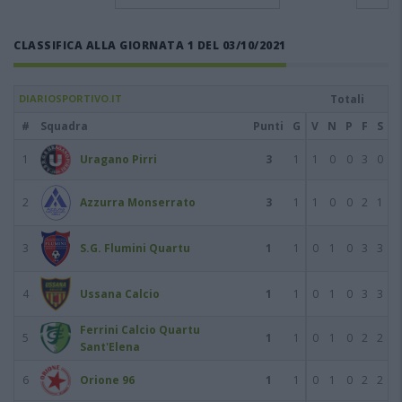
CLASSIFICA ALLA GIORNATA 1 DEL 03/10/2021
DIARIOSPORTIVO.IT
Totali
#
Squadra
Punti
G
V
N
P
F
S
1
Uragano Pirri
3
1
1
0
0
3
0
2
Azzurra Monserrato
3
1
1
0
0
2
1
3
S.G. Flumini Quartu
1
1
0
1
0
3
3
4
Ussana Calcio
1
1
0
1
0
3
3
Ferrini Calcio Quartu
5
1
1
0
1
0
2
2
Sant'Elena
6
Orione 96
1
1
0
1
0
2
2