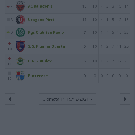
7
AC Kalagonis
15
10
4
3
3
15
14
8
Uragano Pirri
13
10
4
1
5
13
15
9
Pgs Club San Paolo
7
10
1
4
5
19
25
S.G. Flumini Quartu
5
10
1
2
7
11
28
10
P.G.S. Audax
5
10
1
2
7
8
25
11
Burcerese
0
0
0
0
0
0
0
12
Giornata 11
19/12/2021