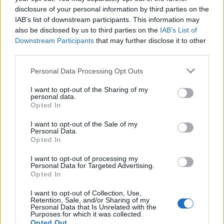
disclosure of your personal information by third parties on the
IAB’s list of downstream participants. This information may
also be disclosed by us to third parties on the
IAB’s List of
Downstream Participants
that may further disclose it to other
third parties.
Personal Data Processing Opt Outs
PIÙ LETTI OGGI
I want to opt-out of the Sharing of my
personal data.
Opted In
Il Buddusò in mani sicure con Mario Fadda, il
Monte Alma riparte da Ivano Falchi
I want to opt-out of the Sale of my
5 Ago 2026
Personal Data.
Opted In
I want to opt-out of processing my
Il Selargius rinforza il centrocampo con
Personal Data for Targeted Advertising.
Manuel Rinino e Samuele Vacca
Opted In
6 Ago 2026
I want to opt-out of Collection, Use,
Retention, Sale, and/or Sharing of my
Le 5 sarde ancora nel girone G con 8 squadre
Personal Data that Is Unrelated with the
Purposes for which it was collected.
laziali, 4 campane e la novità dei molisani del
Opted Out