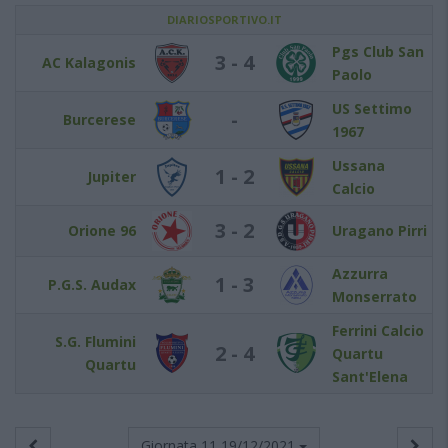
DIARIOSPORTIVO.IT
Pgs Club San
3 - 4
AC Kalagonis
Paolo
US Settimo
-
Burcerese
1967
Ussana
1 - 2
Jupiter
Calcio
3 - 2
Orione 96
Uragano Pirri
Azzurra
1 - 3
P.G.S. Audax
Monserrato
Ferrini Calcio
S.G. Flumini
2 - 4
Quartu
Quartu
Sant'Elena
Giornata 11
19/12/2021