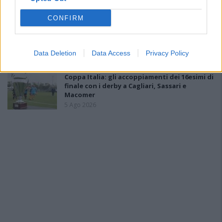
Venafro
6 Ago 2026
CONFIRM
Anche il Fasano out e le ammissioni salgono
a sei, l'Ilva è la prima società tra le non
ripescate
Data Deletion
Data Access
Privacy Policy
5 Ago 2026
Coppa Italia: gli accoppiamenti dei 16esimi di
finale con i derby a Cagliari, Sassari e
Macomer
5 Ago 2026