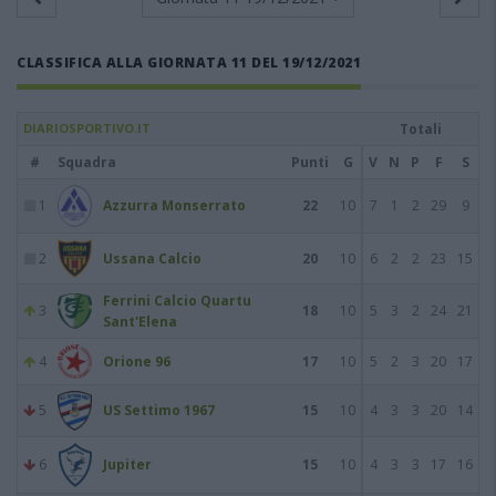
CLASSIFICA ALLA GIORNATA 11 DEL 19/12/2021
DIARIOSPORTIVO.IT
Totali
#
Squadra
Punti
G
V
N
P
F
S
1
Azzurra Monserrato
22
10
7
1
2
29
9
2
Ussana Calcio
20
10
6
2
2
23
15
Ferrini Calcio Quartu
3
18
10
5
3
2
24
21
Sant'Elena
4
Orione 96
17
10
5
2
3
20
17
5
US Settimo 1967
15
10
4
3
3
20
14
6
Jupiter
15
10
4
3
3
17
16