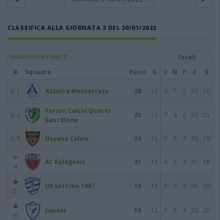
CLASSIFICA ALLA GIORNATA 3 DEL 30/01/2022
DIARIOSPORTIVO.IT
Totali
#
Squadra
Punti
G
V
N
P
F
S
1
Azzurra Monserrato
28
12
9
1
2
33
10
Ferrini Calcio Quartu
2
25
13
7
4
2
30
23
Sant'Elena
3
Ussana Calcio
24
13
7
3
3
30
19
AC Kalagonis
21
12
6
3
3
21
18
4
US Settimo 1967
19
13
5
4
4
26
20
5
Jupiter
18
12
5
3
4
23
20
6