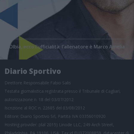
Olbia, ecco l'ufficialità: l'allenatore è Marco Amelia
Diario Sportivo
Direttore Responsabile Fabio Salis
Testata giornalistica registrata presso il Tribunale di Cagliari,
autorizzazione n. 18 del 03/07/2012
Iscrizione al ROC n. 22685 del 03/08/2012
Editore: Diario Sportivo Srl, Partita IVA 03356010920
Hosting provider: (dal 2015) Linode LLC, 249 Arch Street,
Philadelphia, PA 19106, USA, Tax id EU372008859, datacenter di