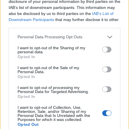
disclosure of your personal information by third parties on the
IAB’s list of downstream participants. This information may
also be disclosed by us to third parties on the
IAB’s List of
Downstream Participants
that may further disclose it to other
third parties.
Personal Data Processing Opt Outs
I want to opt-out of the Sharing of my
PIÙ LETTI OGGI
personal data.
Opted In
Coppa Italia: l'arbitro Gabriele Sari di
I want to opt-out of the Sale of my
Personal Data.
Alghero dirige la finale Iglesias-Tempio
Opted In
22 Gen 2026
I want to opt-out of processing my
Personal Data for Targeted Advertising.
Thiesi nel segno di Contini e Budroni;
Opted In
l'Ozierese replica con le cinque reti alla
Sanverese e mantiene il passo…
I want to opt-out of Collection, Use,
10 Mar 2025
Retention, Sale, and/or Sharing of my
Personal Data that Is Unrelated with the
Purposes for which it was collected.
Velotto dirigerà Cagliari-Atalanta
Opted Out
30 Ott 2009