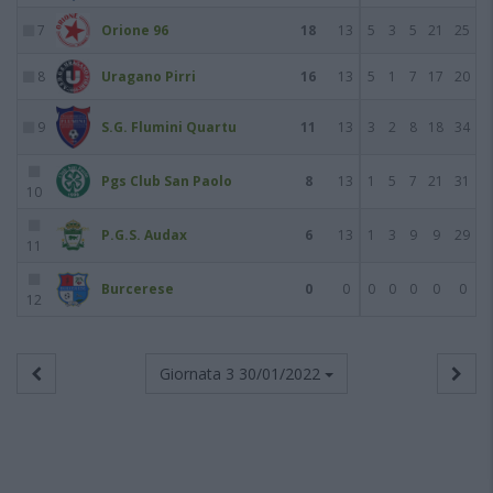
7
Orione 96
18
13
5
3
5
21
25
8
Uragano Pirri
16
13
5
1
7
17
20
9
S.G. Flumini Quartu
11
13
3
2
8
18
34
Pgs Club San Paolo
8
13
1
5
7
21
31
10
P.G.S. Audax
6
13
1
3
9
9
29
11
Burcerese
0
0
0
0
0
0
0
12
Giornata 3
30/01/2022