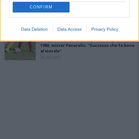
CONFIRM
Uragano Pirri, Chessa è sicuro: «Stiamo
imparando a soffrire»
26 Set 2013
Data Deletion
Data Access
Privacy Policy
Tre punti fondamentali per l'Halley Assemini
1980, mister Panarello: "Successo che fa bene
al morale"
25 Set 2012