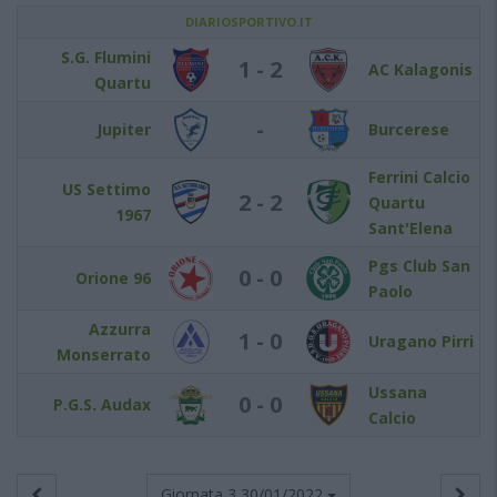
DIARIOSPORTIVO.IT
S.G. Flumini
1 - 2
AC Kalagonis
Quartu
-
Jupiter
Burcerese
Ferrini Calcio
US Settimo
2 - 2
Quartu
1967
Sant'Elena
Pgs Club San
0 - 0
Orione 96
Paolo
Azzurra
1 - 0
Uragano Pirri
Monserrato
Ussana
0 - 0
P.G.S. Audax
Calcio
Giornata 3
30/01/2022