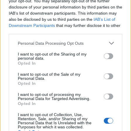
your opt-out. You may separately opt-out of the further
disclosure of your personal information by third parties on the
IAB’s list of downstream participants. This information may
also be disclosed by us to third parties on the
IAB’s List of
Downstream Participants
that may further disclose it to other
third parties.
Personal Data Processing Opt Outs
PIÙ LETTI OGGI
I want to opt-out of the Sharing of my
personal data.
Opted In
Il Buddusò in mani sicure con Mario Fadda, il
Monte Alma riparte da Ivano Falchi
I want to opt-out of the Sale of my
Personal Data.
5 Ago 2026
Opted In
I want to opt-out of processing my
Anche il Fasano out e le ammissioni salgono
Personal Data for Targeted Advertising.
a sei, l'Ilva è la prima società tra le non
Opted In
ripescate
5 Ago 2026
I want to opt-out of Collection, Use,
Retention, Sale, and/or Sharing of my
Personal Data that Is Unrelated with the
Coppa Italia: gli accoppiamenti degli ottavi
Purposes for which it was collected.
di finale con i derby di Gallura, Barbagia e