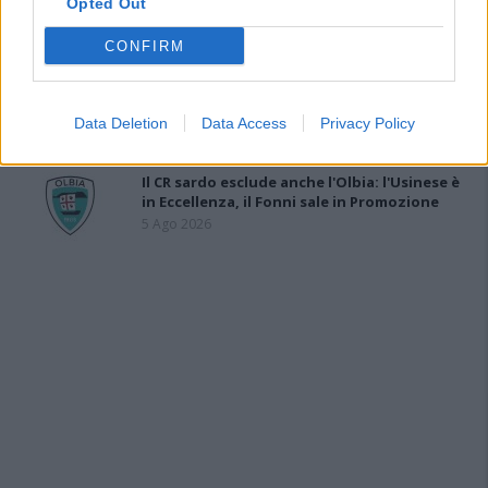
Opted Out
Ogliastra
5 Ago 2026
CONFIRM
Coppa Italia: gli accoppiamenti dei 16esimi di
finale con i derby a Cagliari, Sassari e
Macomer
Data Deletion
Data Access
Privacy Policy
5 Ago 2026
Il CR sardo esclude anche l'Olbia: l'Usinese è
in Eccellenza, il Fonni sale in Promozione
5 Ago 2026