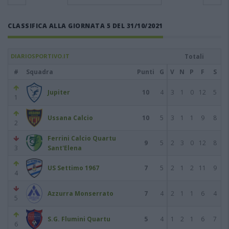
CLASSIFICA ALLA GIORNATA 5 DEL 31/10/2021
DIARIOSPORTIVO.IT
Totali
#
Squadra
Punti
G
V
N
P
F
S
Jupiter
10
4
3
1
0
12
5
1
Ussana Calcio
10
5
3
1
1
9
8
2
Ferrini Calcio Quartu
9
5
2
3
0
12
8
3
Sant'Elena
US Settimo 1967
7
5
2
1
2
11
9
4
Azzurra Monserrato
7
4
2
1
1
6
4
5
S.G. Flumini Quartu
5
4
1
2
1
6
7
6