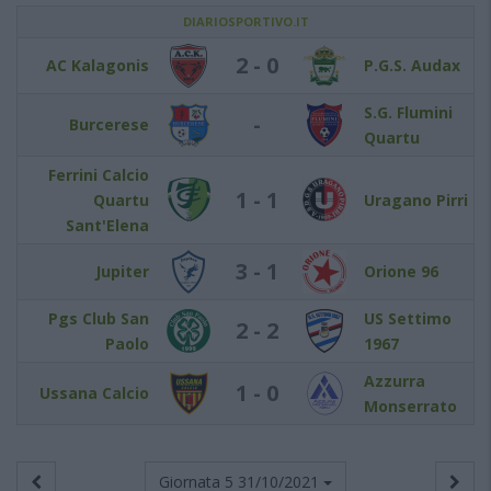
DIARIOSPORTIVO.IT
2 - 0
AC Kalagonis
P.G.S. Audax
S.G. Flumini
-
Burcerese
Quartu
Ferrini Calcio
1 - 1
Quartu
Uragano Pirri
Sant'Elena
3 - 1
Jupiter
Orione 96
Pgs Club San
US Settimo
2 - 2
Paolo
1967
Azzurra
1 - 0
Ussana Calcio
Monserrato
Giornata 5
31/10/2021