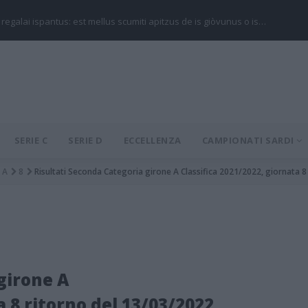
 regalai ispantus: est mellus scumiti apitzus de is giòvunus o is…
SERIE C
SERIE D
ECCELLENZA
CAMPIONATI SARDI
A
8
Risultati Seconda Categoria girone A Classifica 2021/2022, giornata 8
girone A
a 8 ritorno del 13/03/2022