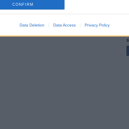
CONFIRM
orno del
13/03/2022
Successiva
Data Deletion
Data Access
Privacy Policy
S