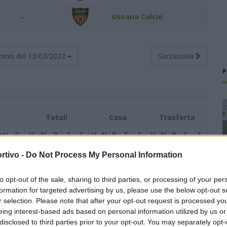
-
Ussana Calcio
orno del
13/03/2022
Successiva
P
Totali
Casa
Trasferta
nti
G
V
N
P
F
S
V
N
P
F
S
V
N
P
F
S
rtivo -
Do Not Process My Personal Information
0
17
13
1
3
44
15
7
1
0
24
7
6
0
3
20
8
to opt-out of the sale, sharing to third parties, or processing of your per
4
17
10
4
3
37
27
6
2
0
16
9
4
2
3
21
18
formation for targeted advertising by us, please use the below opt-out s
r selection. Please note that after your opt-out request is processed y
9
18
8
5
5
38
26
6
2
1
21
10
2
3
4
17
16
eing interest-based ads based on personal information utilized by us or
disclosed to third parties prior to your opt-out. You may separately opt-