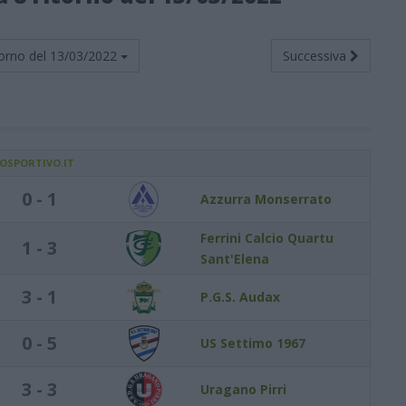
orno del
13/03/2022
Successiva
IOSPORTIVO.IT
0 - 1
Azzurra Monserrato
Ferrini Calcio Quartu
1 - 3
Sant'Elena
3 - 1
P.G.S. Audax
0 - 5
US Settimo 1967
3 - 3
Uragano Pirri