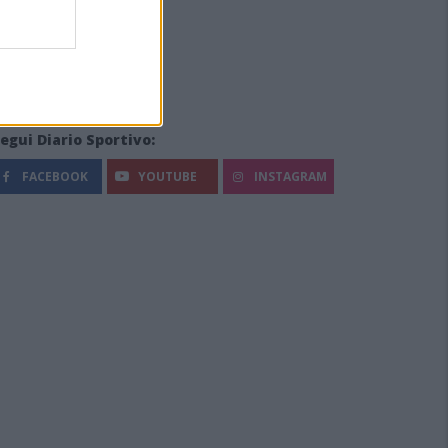
egui Diario Sportivo:
FACEBOOK
YOUTUBE
INSTAGRAM