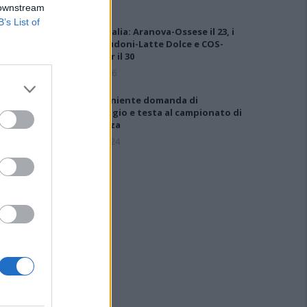
 downstream
B’s List of
Coppa Italia: Aranova-Ossese il 23, i
derby Budoni-Latte Dolce e COS-
Monastir il 30
6 Ago 2026
Ossese, niente domanda di
ripescaggio e testa al campionato di
Eccellenza
10 Lug 2024