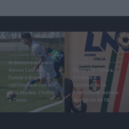
Al Bonorva arrivano
Alonso Costas,
Ripescate Tonara,
Foddai e Brizzi,
Atl Bono e
nell'Orrolese con Boi
Castelsardo, in
ecco Morleo, Choflas
Promozione restano
e Timon
due gironi da 18