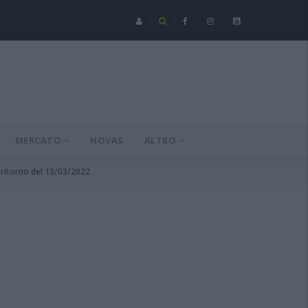
Serie C - Coppa Italia: Spezia-Torres posticipata a domenica 16 a
MERCATO
NOVAS
ALTRO
 ritorno del 13/03/2022