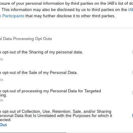
losure of your personal information by third parties on the IAB’s list of
7
17
8
3
6
33
27
5
2
1
19
8
3
1
5
14
19
. This information may also be disclosed by us to third parties on the
IA
Participants
that may further disclose it to other third parties.
4
15
7
3
5
29
28
6
1
2
18
12
1
2
3
11
16
4
17
7
3
7
25
25
4
1
3
11
11
3
2
4
14
14
l Data Processing Opt Outs
3
16
6
5
5
29
28
4
3
1
19
15
2
2
4
10
13
o opt-out of the Sharing of my personal data.
In
2
17
6
4
7
30
28
5
2
2
19
8
1
2
5
11
20
o opt-out of the Sale of my Personal Data.
4
18
3
5
10
18
38
2
3
4
12
21
1
2
6
6
17
In
to opt-out of processing my Personal Data for Targeted
1
16
3
2
11
20
46
2
0
6
9
25
1
2
5
11
21
ing.
In
0
18
1
7
10
29
44
0
4
5
15
23
1
3
5
14
21
o opt-out of Collection, Use, Retention, Sale, and/or Sharing
ersonal Data that Is Unrelated with the Purposes for which it
lected.
0
0
0
0
0
0
0
0
0
0
0
0
0
0
0
0
0
Out