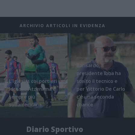
ARCHIVIO ARTICOLI IN EVIDENZA
Barisardo, il
presidente Ibba ha
L'Iglesias coi portieri
scelto il tecnico e
Idrissi e Atzeni ma è
per Vittorio De Carlo
sempre più
c'è una seconda
sudamericana
chance
Diario Sportivo