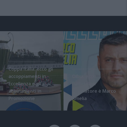
Coppa Italia: ecco gli
accoppiamenti in
Olbia, ecco
Eccellenza e gli
l'ufficialità:
abbinamenti in
l'allenatore è Marco
Promozione
Amelia