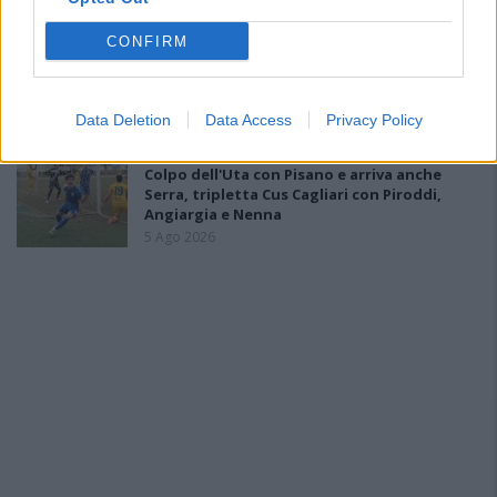
Venafro
6 Ago 2026
CONFIRM
Coppa Italia: Aranova-Ossese il 23, i derby
Budoni-Latte Dolce e COS-Monastir il 30
6 Ago 2026
Data Deletion
Data Access
Privacy Policy
Colpo dell'Uta con Pisano e arriva anche
Serra, tripletta Cus Cagliari con Piroddi,
Angiargia e Nenna
5 Ago 2026