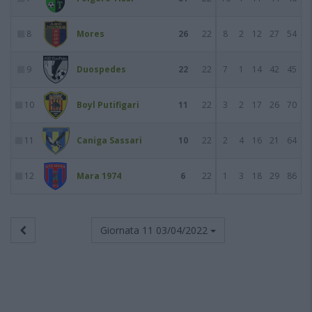
8
Mores
26
22
8
2
12
27
54
9
Duospedes
22
22
7
1
14
42
45
10
Boyl Putifigari
11
22
3
2
17
26
70
11
Caniga Sassari
10
22
2
4
16
21
64
12
Mara 1974
6
22
1
3
18
29
86
Giornata 11
03/04/2022