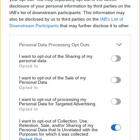
disclosure of your personal information by third parties on the
IAB’s list of downstream participants. This information may
also be disclosed by us to third parties on the
IAB’s List of
Downstream Participants
that may further disclose it to other
third parties.
Personal Data Processing Opt Outs
PIÙ LETTI OGGI
I want to opt-out of the Sharing of my
personal data.
Opted In
L'Ossese si prepara all'esordio in D: Forzati,
Cabrera, Tesio, Limongelli, Bolzicco e tanti
I want to opt-out of the Sale of my
giovani tra i…
Personal Data.
Opted In
7 Ago 2026
I want to opt-out of processing my
Il Selargius rinforza il centrocampo con
Personal Data for Targeted Advertising.
Manuel Rinino e Samuele Vacca
Opted In
6 Ago 2026
I want to opt-out of Collection, Use,
Retention, Sale, and/or Sharing of my
Le 5 sarde ancora nel girone G con 8 squadre
Personal Data that Is Unrelated with the
Purposes for which it was collected.
laziali, 4 campane e la novità dei molisani del
Opted Out