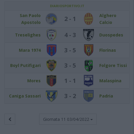
DIARIOSPORTIVO.IT
San Paolo
Alghero
2 - 1
Apostolo
Calcio
4 - 3
Treselighes
Duospedes
3 - 5
Mara 1974
Florinas
3 - 5
Boyl Putifigari
Folgore Tissi
1 - 1
Mores
Malaspina
3 - 2
Caniga Sassari
Padria
Giornata 11
03/04/2022