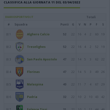
CLASSIFICA ALLA GIORNATA 11 DEL 03/04/2022
DIARIOSPORTIVO.IT
Totali
#
Squadra
Punti
G
V
N
P
F
S
1
Alghero Calcio
52
22
16
4
2
60
19
2
Treselighes
52
22
16
4
2
52
19
3
San Paolo Apostolo
47
22
14
5
3
62
22
4
Florinas
47
22
14
5
3
49
26
5
Malaspina
40
22
11
7
4
67
29
6
Padria
32
22
10
2
10
43
42
7
Folgore Tissi
31
22
10
1
11
44
46