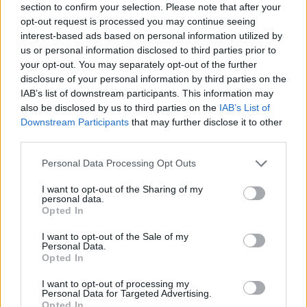
7 Ago 2026
section to confirm your selection. Please note that after your
opt-out request is processed you may continue seeing
interest-based ads based on personal information utilized by
Il Monastir riparte dai pilastri Masia, Pinna e
us or personal information disclosed to third parties prior to
Aloia, il primo acquisto è Loru
your opt-out. You may separately opt-out of the further
7 Ago 2026
disclosure of your personal information by third parties on the
IAB’s list of downstream participants. This information may
Gran colpo dell'Ossese, per la difesa c'è l'ex
also be disclosed by us to third parties on the
IAB’s List of
Torres Riccardo Idda
Downstream Participants
that may further disclose it to other
7 Ago 2026
third parties.
Personal Data Processing Opt Outs
Il Monastir 1983 si trasforma da Associazione
Sportiva in Srl
I want to opt-out of the Sharing of my
personal data.
7 Ago 2026
Opted In
I want to opt-out of the Sale of my
L'Ossese si prepara all'esordio in D: Forzati,
Personal Data.
Cabrera, Tesio, Limongelli, Bolzicco e tanti
Opted In
giovani tra i…
7 Ago 2026
I want to opt-out of processing my
Personal Data for Targeted Advertising.
Opted In