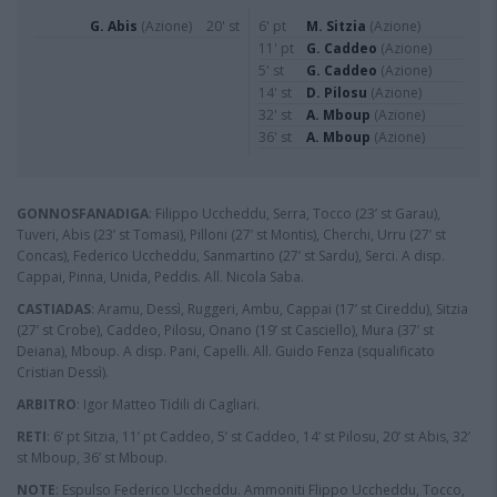
G. Abis
(Azione)
20' st
6' pt
M. Sitzia
(Azione)
11' pt
G. Caddeo
(Azione)
5' st
G. Caddeo
(Azione)
14' st
D. Pilosu
(Azione)
32' st
A. Mboup
(Azione)
36' st
A. Mboup
(Azione)
GONNOSFANADIGA
: Filippo Uccheddu, Serra, Tocco (23’ st Garau),
Tuveri, Abis (23’ st Tomasi), Pilloni (27’ st Montis), Cherchi, Urru (27’ st
Concas), Federico Uccheddu, Sanmartino (27’ st Sardu), Serci. A disp.
Cappai, Pinna, Unida, Peddis. All. Nicola Saba.
CASTIADAS
: Aramu, Dessì, Ruggeri, Ambu, Cappai (17’ st Cireddu), Sitzia
(27’ st Crobe), Caddeo, Pilosu, Onano (19’ st Casciello), Mura (37’ st
Deiana), Mboup. A disp. Pani, Capelli. All. Guido Fenza (squalificato
Cristian Dessì).
ARBITRO
: Igor Matteo Tidili di Cagliari.
RETI
: 6’ pt Sitzia, 11’ pt Caddeo, 5’ st Caddeo, 14’ st Pilosu, 20’ st Abis, 32’
st Mboup, 36’ st Mboup.
NOTE
: Espulso Federico Uccheddu. Ammoniti Flippo Uccheddu, Tocco,