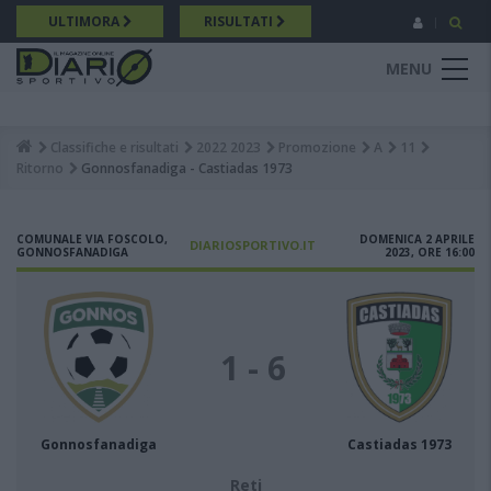
Salta
ULTIMORA
RISULTATI
al
contenuto
MENU
principale
Classifiche e risultati
2022 2023
Promozione
A
11
Breadcrumb
Ritorno
Gonnosfanadiga - Castiadas 1973
COMUNALE VIA FOSCOLO,
DOMENICA 2 APRILE
DIARIOSPORTIVO.IT
GONNOSFANADIGA
2023, ORE 16:00
1 - 6
Gonnosfanadiga
Castiadas 1973
Reti