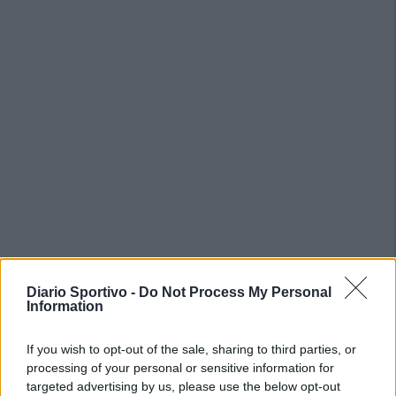
Diario Sportivo -
Do Not Process My Personal
Information
PIÙ LETTI OGGI
If you wish to opt-out of the sale, sharing to third parties, or
L'Ilva si completa con Markic, Contucci,
processing of your personal or sensitive information for
Carlucci, Bevilacqua, Solinas, Souare e Galic
targeted advertising by us, please use the below opt-out