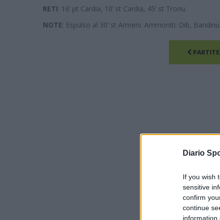
RETI
: 16’ pt Cardia, 10’ st Cardia, 45’ st Tronu.
NOTE
: Espulso al 30’ st Armeni. Ammoniti: Dib, Bandinu.
PARTITE
Diario Spo
If you wish 
sensitive in
confirm you
continue se
information 