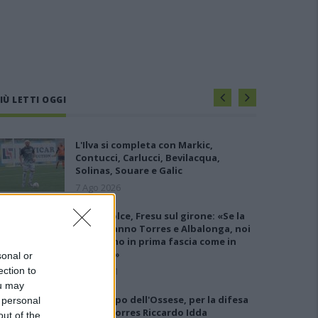
IÙ LETTI OGGI
L'Ilva si completa con Markic,
Contucci, Carlucci, Bevilacqua,
Solinas, Souare e Galic
7 Ago 2026
Latte Dolce, Fresu sul girone: «Se la
giocheranno Torres e Albalonga, noi
non siamo in prima fascia come in
passato»
sonal or
ection to
8 Set 2021
ou may
Gran colpo dell'Ossese, per la difesa
 personal
c'è l'ex Torres Riccardo Idda
out of the