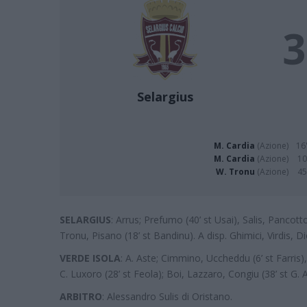
3
Selargius
M. Cardia
(Azione)
16'
M. Cardia
(Azione)
10
W. Tronu
(Azione)
45
SELARGIUS
: Arrus; Prefumo (40’ st Usai), Salis, Pancotto
Tronu, Pisano (18’ st Bandinu). A disp. Ghimici, Virdis, D
VERDE ISOLA
: A. Aste; Cimmino, Uccheddu (6’ st Farris)
C. Luxoro (28’ st Feola); Boi, Lazzaro, Congiu (38’ st G.
ARBITRO
: Alessandro Sulis di Oristano.