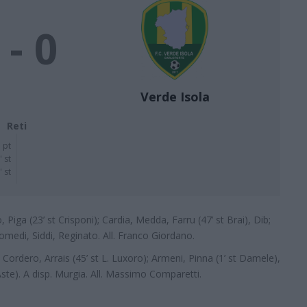
 - 0
Verde Isola
Reti
 pt
' st
' st
, Piga (23’ st Crisponi); Cardia, Medda, Farru (47’ st Brai), Dib;
iomedi, Siddi, Reginato. All. Franco Giordano.
, Cordero, Arrais (45’ st L. Luxoro); Armeni, Pinna (1’ st Damele),
 Aste). A disp. Murgia. All. Massimo Comparetti.