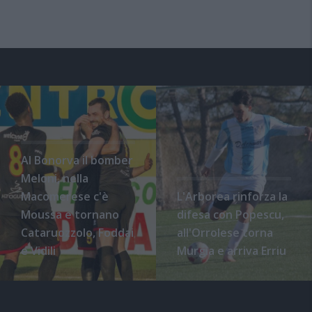
Al Bonorva il bomber
Meloni, nella
Macomerese c'è
L'Arborea rinforza la
Moussa e tornano
difesa con Popescu,
Cataruozzolo, Foddai
all'Orrolese torna
e Vidili
Murgia e arriva Erriu