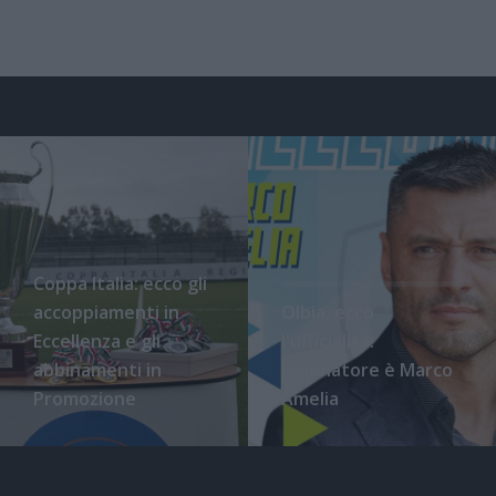
Coppa Italia: ecco gli
accoppiamenti in
Olbia, ecco
Eccellenza e gli
l'ufficialità:
abbinamenti in
l'allenatore è Marco
Promozione
Amelia