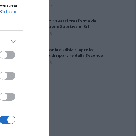
7 Ago 2026
 downstream
B’s List of
Il Monastir 1983 si trasforma da
Associazione Sportiva in Srl
7 Ago 2026
Per Carbonia e Olbia si apre lo
spiraglio di ripartire dalla Seconda
7 Ago 2026