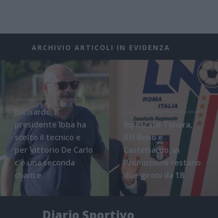
ARCHIVIO ARTICOLI IN EVIDENZA
Barisardo, il
presidente Ibba ha
Ripescate Tonara,
scelto il tecnico e
Atl Bono e
per Vittorio De Carlo
Castelsardo, in
c'è una seconda
Promozione restano
chance
due gironi da 18
Diario Sportivo