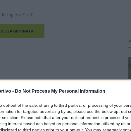
 Recupero: 2’ + 6’.
 DELLA GIORNATA
P
rtivo -
Do Not Process My Personal Information
to opt-out of the sale, sharing to third parties, or processing of your per
formation for targeted advertising by us, please use the below opt-out s
r selection. Please note that after your opt-out request is processed y
eing interest-based ads based on personal information utilized by us or
disclosed to third parties prior to your opt-out. You may separately opt-