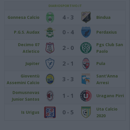
DIARIOSPORTIVO.IT
4 - 3
Gonnesa Calcio
Bindua
0 - 4
P.G.S. Audax
Perdaxius
Decimo 07
Pgs Club San
2 - 0
Atletico
Paolo
2 - 1
Jupiter
Pula
Gioventù
Sant'Anna
3 - 3
Assemini Calcio
Arresi
Domusnovas
1 - 1
Uragano Pirri
Junior Santos
Uta Calcio
0 - 5
Is Urigus
2020