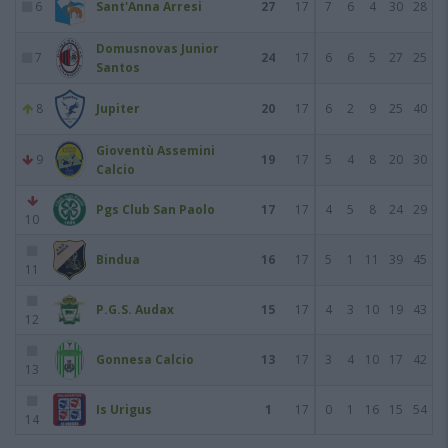
6
Sant'Anna Arresi
27
17
7
6
4
30
28
Domusnovas Junior
7
24
17
6
6
5
27
25
Santos
8
Jupiter
20
17
6
2
9
25
40
Gioventù Assemini
9
19
17
5
4
8
20
30
Calcio
Pgs Club San Paolo
17
17
4
5
8
24
29
10
Bindua
16
17
5
1
11
39
45
11
P.G.S. Audax
15
17
4
3
10
19
43
12
Gonnesa Calcio
13
17
3
4
10
17
42
13
Is Urigus
1
17
0
1
16
15
54
14