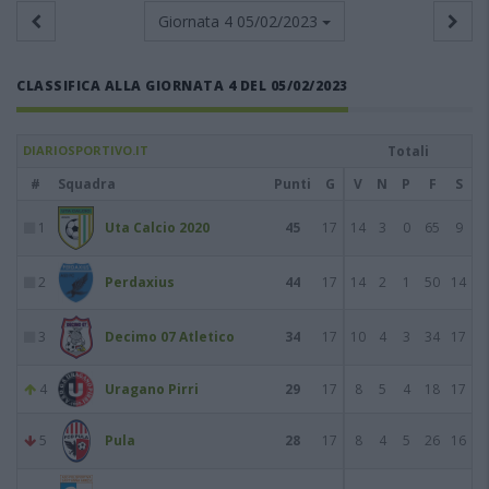
Giornata 4
05/02/2023
CLASSIFICA ALLA GIORNATA 4 DEL 05/02/2023
DIARIOSPORTIVO.IT
Totali
#
Squadra
Punti
G
V
N
P
F
S
1
Uta Calcio 2020
45
17
14
3
0
65
9
2
Perdaxius
44
17
14
2
1
50
14
3
Decimo 07 Atletico
34
17
10
4
3
34
17
4
Uragano Pirri
29
17
8
5
4
18
17
5
Pula
28
17
8
4
5
26
16