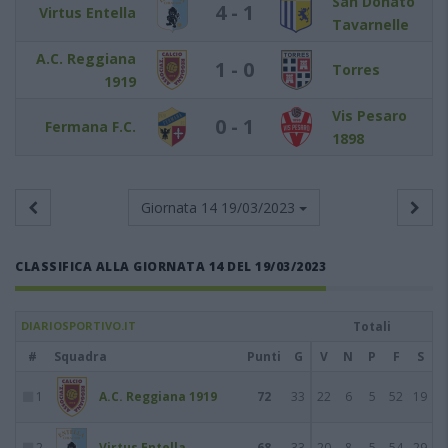
San Donato
4 - 1
Virtus Entella
Tavarnelle
A.C. Reggiana
1 - 0
Torres
1919
Vis Pesaro
0 - 1
Fermana F.C.
1898
Giornata 14
19/03/2023
CLASSIFICA ALLA GIORNATA 14 DEL 19/03/2023
DIARIOSPORTIVO.IT
Totali
#
Squadra
Punti
G
V
N
P
F
S
1
A.C. Reggiana 1919
72
33
22
6
5
52
19
2
Virtus Entella
68
33
20
8
5
54
29