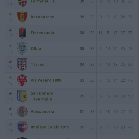
Fermana F.C.
39
33
8
15
10
36
38
11
Recanatese
39
33
9
12
12
28
37
12
Fiorenzuola
38
33
11
5
17
27
37
13
Olbia
35
33
7
14
12
35
43
14
Torres
34
33
7
13
13
25
30
15
Vis Pesaro 1898
33
33
7
12
14
22
48
16
San Donato
31
33
6
13
14
33
50
17
Tavarnelle
Alessandria
31
33
7
10
16
27
45
18
Imolese Calcio 1919
31
33
8
7
18
23
48
19