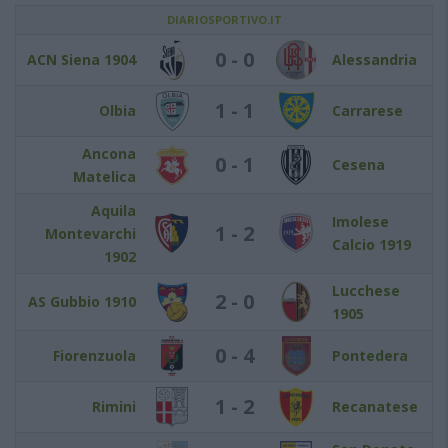
DIARIOSPORTIVO.IT
0 - 0
ACN Siena 1904
Alessandria
1 - 1
Olbia
Carrarese
Ancona
0 - 1
Cesena
Matelica
Aquila
Imolese
1 - 2
Montevarchi
Calcio 1919
1902
Lucchese
2 - 0
AS Gubbio 1910
1905
0 - 4
Fiorenzuola
Pontedera
1 - 2
Rimini
Recanatese