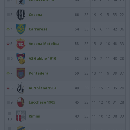
3
Cesena
66
33
19
9
5
55
22
4
Carrarese
54
33
16
6
11
42
36
5
Ancona Matelica
53
33
15
8
10
48
33
6
AS Gubbio 1910
52
33
15
7
11
40
28
7
Pontedera
50
33
13
11
9
39
37
8
ACN Siena 1904
48
33
11
15
7
35
29
9
Lucchese 1905
45
33
11
12
10
31
28
Rimini
43
33
11
10
12
38
33
10