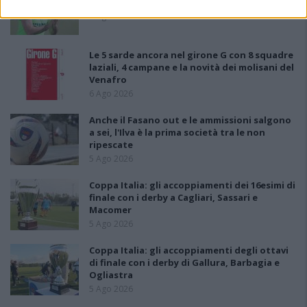
Monte Alma riparte da Ivano Falchi
5 Ago 2026
Le 5 sarde ancora nel girone G con 8 squadre
laziali, 4 campane e la novità dei molisani del
Venafro
6 Ago 2026
Anche il Fasano out e le ammissioni salgono
a sei, l'Ilva è la prima società tra le non
ripescate
5 Ago 2026
Coppa Italia: gli accoppiamenti dei 16esimi di
finale con i derby a Cagliari, Sassari e
Macomer
5 Ago 2026
Coppa Italia: gli accoppiamenti degli ottavi
di finale con i derby di Gallura, Barbagia e
Ogliastra
5 Ago 2026