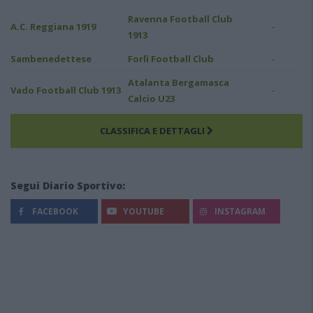
Ravenna Football Club
-
A.C. Reggiana 1919
1913
-
Sambenedettese
Forlì Football Club
Atalanta Bergamasca
-
Vado Football Club 1913
Calcio U23
CLASSIFICA E DETTAGLI
Segui Diario Sportivo:
FACEBOOK
YOUTUBE
INSTAGRAM