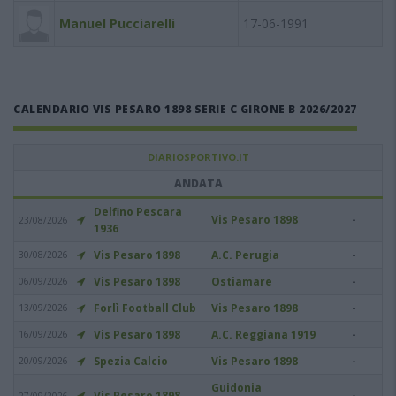
Manuel Pucciarelli
17-06-1991
CALENDARIO VIS PESARO 1898 SERIE C GIRONE B 2026/2027
DIARIOSPORTIVO.IT
ANDATA
Delfino Pescara
Vis Pesaro 1898
-
23/08/2026
1936
Vis Pesaro 1898
A.C. Perugia
-
30/08/2026
Vis Pesaro 1898
Ostiamare
-
06/09/2026
Forlì Football Club
Vis Pesaro 1898
-
13/09/2026
Vis Pesaro 1898
A.C. Reggiana 1919
-
16/09/2026
Spezia Calcio
Vis Pesaro 1898
-
20/09/2026
Guidonia
Vis Pesaro 1898
-