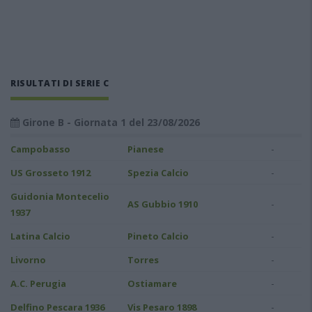
RISULTATI DI SERIE C
Girone B - Giornata 1 del 23/08/2026
-
Campobasso
Pianese
-
US Grosseto 1912
Spezia Calcio
Guidonia Montecelio
-
AS Gubbio 1910
1937
-
Latina Calcio
Pineto Calcio
-
Livorno
Torres
-
A.C. Perugia
Ostiamare
-
Delfino Pescara 1936
Vis Pesaro 1898