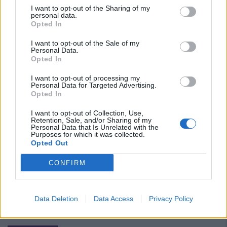
I want to opt-out of the Sharing of my
personal data.
Opted In
I want to opt-out of the Sale of my
Personal Data.
Opted In
I want to opt-out of processing my
Personal Data for Targeted Advertising.
Opted In
I want to opt-out of Collection, Use,
Retention, Sale, and/or Sharing of my
Personal Data that Is Unrelated with the
Purposes for which it was collected.
Opted Out
Calendario Torres: debutto a Livorno il 23 agosto e
CONFIRM
chiusura a Pesaro il 25 aprile 2027
30 Lug 2026
L'esordio a Livorno il 23 agosto e chiusura a Pesaro contro la Vis il 25
aprile del 2027. Così si apre e si conclude il calendario della TORRES
Data Deletion
Data Access
Privacy Policy
nel girone B di serie C che ha avrà come avversari…