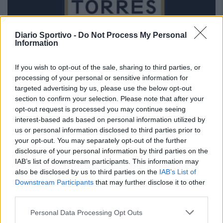
Diario Sportivo -
Do Not Process My Personal
Information
If you wish to opt-out of the sale, sharing to third parties, or
processing of your personal or sensitive information for
targeted advertising by us, please use the below opt-out
section to confirm your selection. Please note that after your
opt-out request is processed you may continue seeing
interest-based ads based on personal information utilized by
us or personal information disclosed to third parties prior to
your opt-out. You may separately opt-out of the further
Coppa Italia: Spezia-Torres posticipata a domenica
disclosure of your personal information by third parties on the
16 alle 18
IAB’s list of downstream participants. This information may
4 Ago 2026
Slitta di un giorno l'esordio stagionale della Torres. La Lega Pro,
also be disclosed by us to third parties on the
IAB’s List of
infatti, ha reso noto che la gara in casa dello Spezia del primo turno
Downstream Participants
that may further disclose it to other
eliminatorio della Coppa Italia si disputerà domenica 16…
third parties.
Personal Data Processing Opt Outs