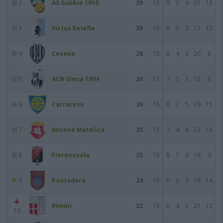
2
AS Gubbio 1910
29
15
9
2
4
21
12
3
Virtus Entella
29
15
8
5
2
17
12
4
Cesena
28
15
8
4
3
20
8
5
ACN Siena 1904
26
15
7
5
3
16
6
6
Carrarese
26
15
8
2
5
19
15
7
Ancona Matelica
25
15
7
4
4
23
16
8
Fiorenzuola
25
15
8
1
6
16
9
9
Pontedera
24
15
6
6
3
16
14
Rimini
22
15
6
4
5
21
12
10