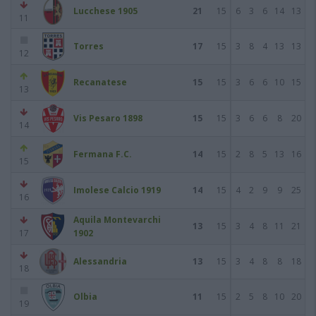
Lucchese 1905
21
15
6
3
6
14
13
11
Torres
17
15
3
8
4
13
13
12
Recanatese
15
15
3
6
6
10
15
13
Vis Pesaro 1898
15
15
3
6
6
8
20
14
Fermana F.C.
14
15
2
8
5
13
16
15
Imolese Calcio 1919
14
15
4
2
9
9
25
16
Aquila Montevarchi
13
15
3
4
8
11
21
17
1902
Alessandria
13
15
3
4
8
8
18
18
Olbia
11
15
2
5
8
10
20
19