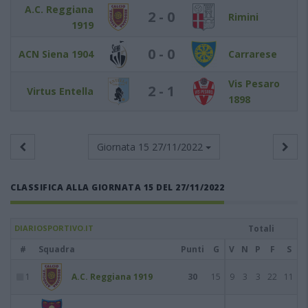
A.C. Reggiana
2 - 0
Rimini
1919
0 - 0
ACN Siena 1904
Carrarese
Vis Pesaro
2 - 1
Virtus Entella
1898
Giornata 15
27/11/2022
CLASSIFICA ALLA GIORNATA 15 DEL 27/11/2022
DIARIOSPORTIVO.IT
Totali
#
Squadra
Punti
G
V
N
P
F
S
1
A.C. Reggiana 1919
30
15
9
3
3
22
11