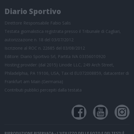
Diario Sportivo
Direttore Responsabile Fabio Salis
Testata giornalistica registrata presso il Tribunale di Cagliari,
autorizzazione n. 18 del 03/07/2012
Iscrizione al ROC n. 22685 del 03/08/2012
Editore: Diario Sportivo Srl, Partita IVA 03356010920
Hosting provider: (dal 2015) Linode LLC, 249 Arch Street,
Philadelphia, PA 19106, USA, Tax id EU372008859, datacenter di
Frankfurt am Main (Germania)
Contributi pubblici
percepiti dalla testata
RIPRODUZIONE RISERVATA - L'UTILIZZO DELLE FOTO E DEI TESTI È