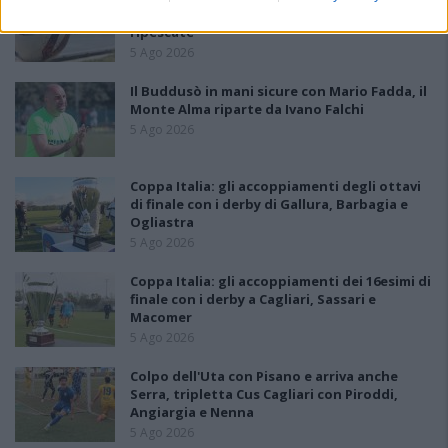
a sei, l'Ilva è la prima società tra le non
ripescate
5 Ago 2026
Il Buddusò in mani sicure con Mario Fadda, il
Monte Alma riparte da Ivano Falchi
5 Ago 2026
Coppa Italia: gli accoppiamenti degli ottavi
di finale con i derby di Gallura, Barbagia e
Ogliastra
5 Ago 2026
Coppa Italia: gli accoppiamenti dei 16esimi di
finale con i derby a Cagliari, Sassari e
Macomer
5 Ago 2026
Colpo dell'Uta con Pisano e arriva anche
Serra, tripletta Cus Cagliari con Piroddi,
Angiargia e Nenna
5 Ago 2026