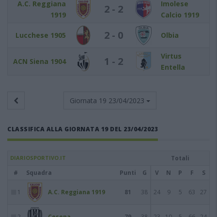
A.C. Reggiana
Imolese
2 - 2
1919
Calcio 1919
2 - 0
Lucchese 1905
Olbia
Virtus
1 - 2
ACN Siena 1904
Entella
Giornata 19
23/04/2023
CLASSIFICA ALLA GIORNATA 19 DEL 23/04/2023
DIARIOSPORTIVO.IT
Totali
#
Squadra
Punti
G
V
N
P
F
S
1
A.C. Reggiana 1919
81
38
24
9
5
63
27
2
Cesena
79
38
23
10
5
66
24