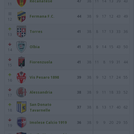
Recanatese
47
38
11
14
13
39
43
11
Fermana F.C.
44
38
9
17
12
43
49
12
Torres
41
38
8
17
13
33
36
13
Olbia
41
38
9
14
15
43
50
14
Fiorenzuola
41
38
11
8
19
31
44
15
Vis Pesaro 1898
39
38
9
12
17
24
55
16
Alessandria
38
38
9
11
18
33
52
17
San Donato
37
38
8
13
17
40
62
18
Tavarnelle
Imolese Calcio 1919
36
38
9
9
20
29
55
19