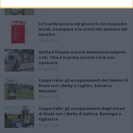
Monte Alma riparte da Ivano Falchi
5 Ago 2026
Le 5 sarde ancora nel girone G con 8 squadre
laziali, 4 campane e la novità dei molisani del
Venafro
6 Ago 2026
Anche il Fasano out e le ammissioni salgono
a sei, l'Ilva è la prima società tra le non
ripescate
5 Ago 2026
Coppa Italia: gli accoppiamenti dei 16esimi di
finale con i derby a Cagliari, Sassari e
Macomer
5 Ago 2026
Coppa Italia: gli accoppiamenti degli ottavi
di finale con i derby di Gallura, Barbagia e
Ogliastra
5 Ago 2026