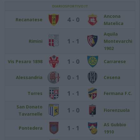
DIARIOSPORTIVO.IT
Ancona
4 - 0
Recanatese
Matelica
Aquila
1 - 1
Rimini
Montevarchi
1902
1 - 0
Vis Pesaro 1898
Carrarese
0 - 1
Alessandria
Cesena
1 - 1
Torres
Fermana F.C.
San Donato
1 - 0
Fiorenzuola
Tavarnelle
AS Gubbio
1 - 1
Pontedera
1910