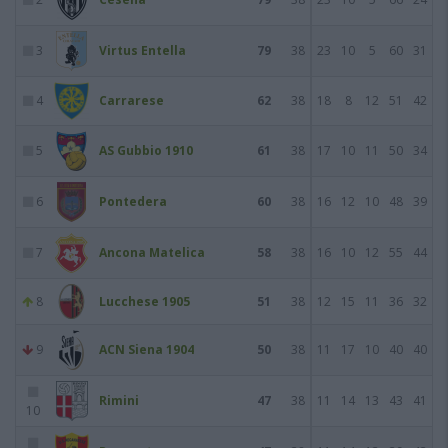
3
Virtus Entella
79
38
23
10
5
60
31
4
Carrarese
62
38
18
8
12
51
42
5
AS Gubbio 1910
61
38
17
10
11
50
34
6
Pontedera
60
38
16
12
10
48
39
7
Ancona Matelica
58
38
16
10
12
55
44
8
Lucchese 1905
51
38
12
15
11
36
32
9
ACN Siena 1904
50
38
11
17
10
40
40
Rimini
47
38
11
14
13
43
41
10