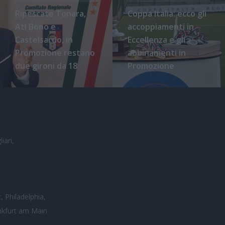
Ripescate Tonara,
Coppa Italia: ecco gli
Atl Bono e
accoppiamenti in
Castelsardo, in
Eccellenza e gli
Promozione restano
abbinamenti in
due gironi da 18
Promozione
iari,
, Philadelphia,
nkfurt am Main