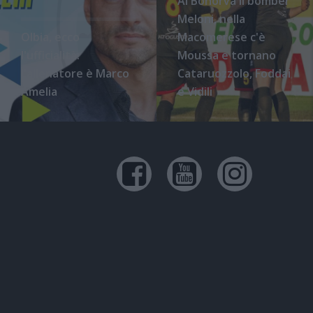
Al Bonorva il bomber
Meloni, nella
Olbia, ecco
Macomerese c'è
l'ufficialità:
Moussa e tornano
l'allenatore è Marco
Cataruozzolo, Foddai
Amelia
e Vidili