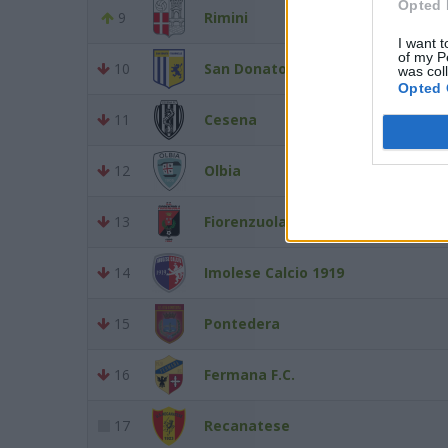
Opted 
9
Rimini
I want t
of my P
10
San Donato Tavarnelle
was col
Opted 
11
Cesena
12
Olbia
13
Fiorenzuola
14
Imolese Calcio 1919
15
Pontedera
16
Fermana F.C.
17
Recanatese