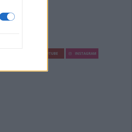
egui Diario Sportivo:
FACEBOOK
YOUTUBE
INSTAGRAM