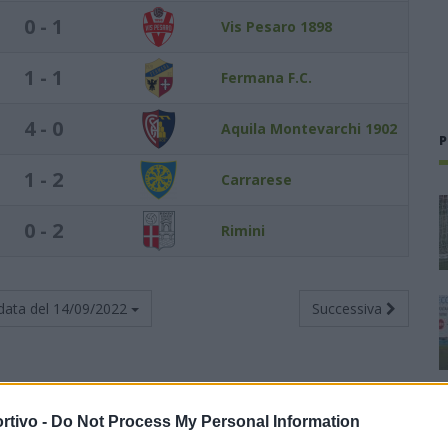
0 - 1
Vis Pesaro 1898
1 - 1
Fermana F.C.
4 - 0
Aquila Montevarchi 1902
P
1 - 2
Carrarese
0 - 2
Rimini
data del
14/09/2022
Successiva
rtivo -
Do Not Process My Personal Information
Totali
Casa
Trasferta