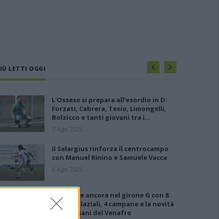
IÙ LETTI OGGI
L'Ossese si prepara all'esordio in D:
Forzati, Cabrera, Tesio, Limongelli,
Bolzicco e tanti giovani tra i…
7 Ago 2026
Il Selargius rinforza il centrocampo
con Manuel Rinino e Samuele Vacca
6 Ago 2026
Le 5 sarde ancora nel girone G con 8
squadre laziali, 4 campane e la novità
dei molisani del Venafro