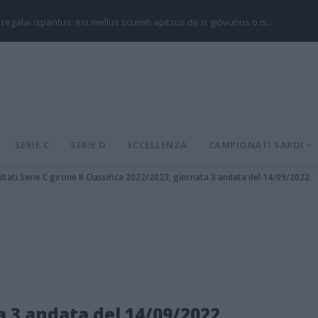
 regalai ispantus: est mellus scumiti apitzus de is giòvunus o is…
SERIE C
SERIE D
ECCELLENZA
CAMPIONATI SARDI
ultati Serie C girone B Classifica 2022/2023, giornata 3 andata del 14/09/2022
a 3 andata del 14/09/2022