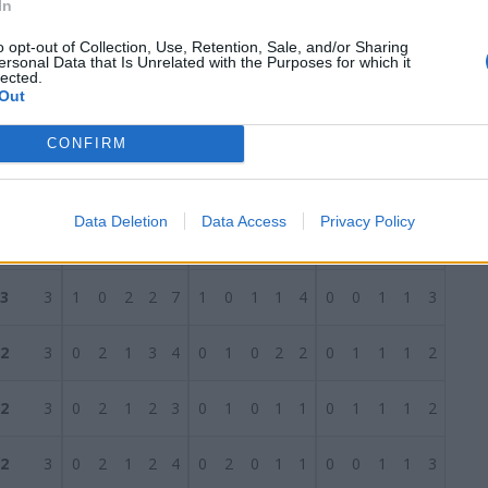
In
4
3
1
1
1
3
2
0
0
1
0
1
1
1
0
3
1
o opt-out of Collection, Use, Retention, Sale, and/or Sharing
ersonal Data that Is Unrelated with the Purposes for which it
4
3
1
1
1
4
4
0
1
1
2
3
1
0
0
2
1
lected.
Out
4
3
1
1
1
3
3
0
1
1
2
3
1
0
0
1
0
CONFIRM
S
4
3
1
1
1
1
1
1
0
1
1
1
0
1
0
0
0
Data Deletion
Data Access
Privacy Policy
3
3
1
0
2
1
3
1
0
0
1
0
0
0
2
0
3
3
3
1
0
2
2
7
1
0
1
1
4
0
0
1
1
3
2
3
0
2
1
3
4
0
1
0
2
2
0
1
1
1
2
2
3
0
2
1
2
3
0
1
0
1
1
0
1
1
1
2
2
3
0
2
1
2
4
0
2
0
1
1
0
0
1
1
3