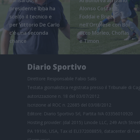
Barisardo, il
Al Bonorva arrivano
presidente Ibba ha
Alonso Costas,
scelto il tecnico e
Foddai e Brizzi,
per Vittorio De Carlo
nell'Orrolese con Boi
c'è una seconda
ecco Morleo, Choflas
chance
e Timon
Diario Sportivo
Direttore Responsabile Fabio Salis
Testata giornalistica registrata presso il Tribunale di Cagl
autorizzazione n. 18 del 03/07/2012
Iscrizione al ROC n. 22685 del 03/08/2012
Editore: Diario Sportivo Srl, Partita IVA 03356010920
Hosting provider: (dal 2015) Linode LLC, 249 Arch Street
PA 19106, USA, Tax id EU372008859, datacenter di Fra
(Germania)