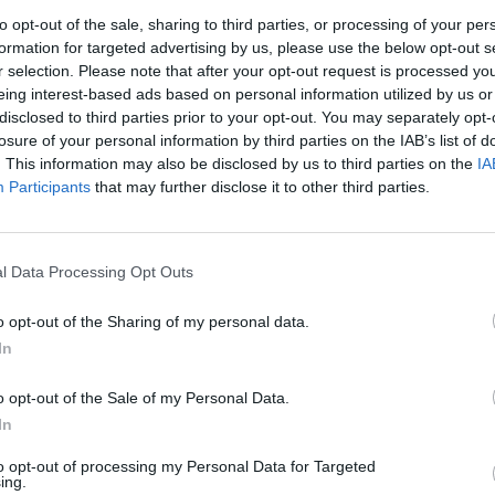
nti
G
V
N
P
F
S
V
N
P
F
S
V
N
P
F
S
to opt-out of the sale, sharing to third parties, or processing of your per
formation for targeted advertising by us, please use the below opt-out s
9
3
3
0
0
7
3
1
0
0
3
1
2
0
0
4
2
r selection. Please note that after your opt-out request is processed y
eing interest-based ads based on personal information utilized by us or
disclosed to third parties prior to your opt-out. You may separately opt-
7
3
2
1
0
6
1
1
0
0
1
0
1
1
0
5
1
losure of your personal information by third parties on the IAB’s list of
. This information may also be disclosed by us to third parties on the
IA
7
3
2
1
0
5
1
2
0
0
4
0
0
1
0
1
1
Participants
that may further disclose it to other third parties.
7
3
2
1
0
2
0
1
0
0
1
0
1
1
0
1
0
l Data Processing Opt Outs
6
3
2
0
1
6
2
2
0
0
6
1
0
0
1
0
1
o opt-out of the Sharing of my personal data.
6
3
2
0
1
4
3
1
0
1
1
2
1
0
0
3
1
In
o opt-out of the Sale of my Personal Data.
5
3
1
2
0
5
3
1
1
0
3
1
0
1
0
2
2
In
4
3
1
1
1
5
4
1
1
0
4
2
0
0
1
1
2
to opt-out of processing my Personal Data for Targeted
ing.