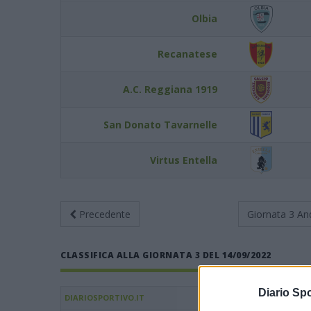
Olbia
Recanatese
A.C. Reggiana 1919
San Donato Tavarnelle
Virtus Entella
Precedente
Giornata 3
An
CLASSIFICA ALLA GIORNATA 3 DEL 14/09/2022
Diario Spo
DIARIOSPORTIVO.IT