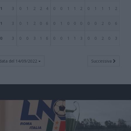
1
3
0
1
2
2
4
0
0
1
1
2
0
1
1
1
2
1
3
0
1
2
0
6
0
1
0
0
0
0
0
2
0
6
0
3
0
0
3
1
6
0
0
1
1
3
0
0
2
0
3
data del
14/09/2022
Successiva