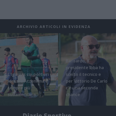
ARCHIVIO ARTICOLI IN EVIDENZA
Barisardo, il
presidente Ibba ha
L'Iglesias coi portieri
scelto il tecnico e
Idrissi e Atzeni ma è
per Vittorio De Carlo
sempre più
c'è una seconda
sudamericana
chance
Diario Sportivo