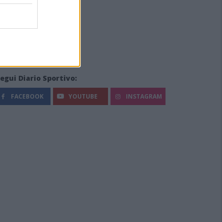
egui Diario Sportivo:
FACEBOOK
YOUTUBE
INSTAGRAM