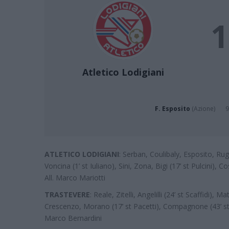
1
Atletico Lodigiani
F. Esposito
(Azione)
9
ATLETICO LODIGIANI
: Serban, Coulibaly, Esposito, Rugg
Voncina (1’ st Iuliano), Sini, Zona, Bigi (17’ st Pulcini), Cos
All. Marco Mariotti
TRASTEVERE
: Reale, Zitelli, Angelilli (24’ st Scaffidi), M
Crescenzo, Morano (17’ st Pacetti), Compagnone (43’ st D
Marco Bernardini