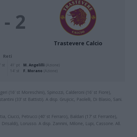
 - 2
Trastevere Calcio
Reti
' st
41' pt
M. Angelilli
(Azione)
14' st
F. Morano
(Azione)
eri (16’ st Moreschini), Spinozzi, Calderoni (16’ st Fiore),
tantini (33’ st Battisti). A disp. Grujicic, Paolelli, Di Blasio, Sani.
attia, Ciucci, Petrucci (40’ st Ferraro), Baldari (17’ st Ferrante),
risaldi), Lorusso. A disp. Zannini, Milone, Lupi, Cassone. All.