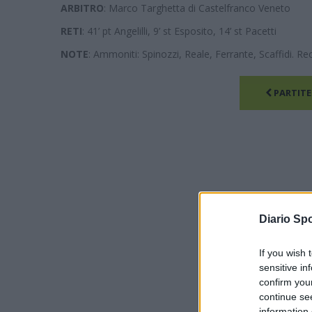
ARBITRO
: Marco Targhetta di Castelfranco Veneto
RETI
: 41’ pt Angelilli, 9’ st Esposito, 14’ st Pacetti
NOTE
: Ammoniti: Spinozzi, Reale, Ferrante, Scaffidi. Rec
PARTITE
Diario Spo
If you wish 
sensitive in
confirm you
continue se
information 