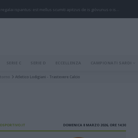
 regalai ispantus: est mellus scumiti apitzus de is giòvunus o is…
SERIE C
SERIE D
ECCELLENZA
CAMPIONATI SARDI
itorno
Atletico Lodigiani - Trastevere Calcio
IOSPORTIVO.IT
DOMENICA 8 MARZO 2026, ORE 14:30