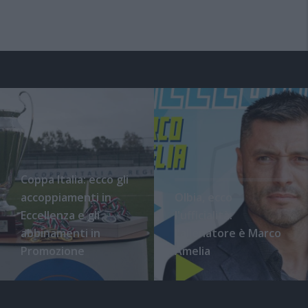
Coppa Italia: ecco gli
accoppiamenti in
Olbia, ecco
Eccellenza e gli
l'ufficialità:
abbinamenti in
l'allenatore è Marco
Promozione
Amelia