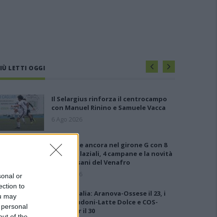
IÙ LETTI OGGI
Il Selargius rinforza il centrocampo
con Manuel Rinino e Samuele Vacca
6 Ago 2026
Le 5 sarde ancora nel girone G con 8
squadre laziali, 4 campane e la novità
dei molisani del Venafro
6 Ago 2026
sonal or
ection to
Coppa Italia: Aranova-Ossese il 23, i
ou may
derby Budoni-Latte Dolce e COS-
 personal
Monastir il 30
out of the