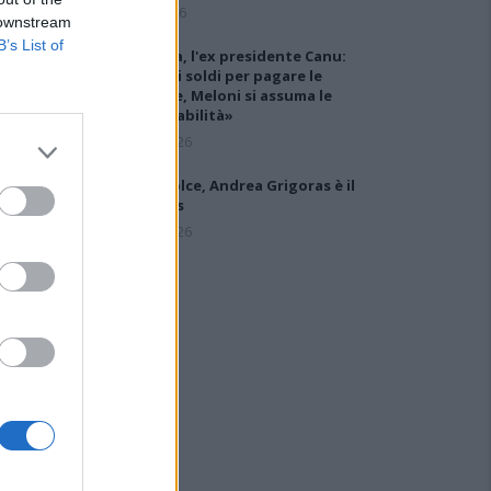
6 Ago 2026
 downstream
B’s List of
Carbonia, l'ex presidente Canu:
«Lasciai i soldi per pagare le
vertenze, Meloni si assuma le
responsabilità»
31 Lug 2026
Latte Dolce, Andrea Grigoras è il
nuovo ds
29 Lug 2026