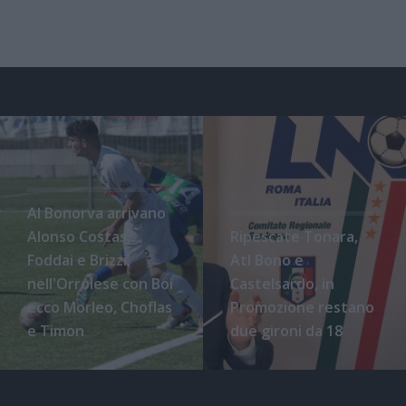
Al Bonorva arrivano
Alonso Costas,
Ripescate Tonara,
Foddai e Brizzi,
Atl Bono e
nell'Orrolese con Boi
Castelsardo, in
ecco Morleo, Choflas
Promozione restano
e Timon
due gironi da 18