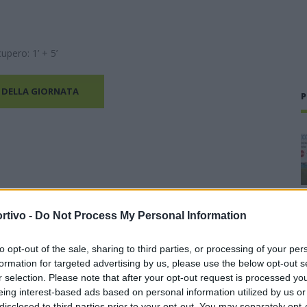
upero: 1’ + 5’
 DELLA GIORNATA
P
rtivo -
Do Not Process My Personal Information
to opt-out of the sale, sharing to third parties, or processing of your per
formation for targeted advertising by us, please use the below opt-out s
r selection. Please note that after your opt-out request is processed y
eing interest-based ads based on personal information utilized by us or
disclosed to third parties prior to your opt-out. You may separately opt-