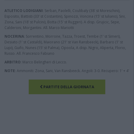
ATLETICO LODIGIANI
: Serban, Paolelli, Coulibaly (38’ st Moreschini),
Esposito, Battisti (33’ st Costantini), Spinozzi, Voncina (15’ st Iuliano), Sini,
Zona, Sani (18’ st Pulcini), Botta (15’ st Ruggeri). A disp. Grujicic, Sepe,
Calderoni, Morgantini. All. Marco Mariotti
NOCERINA
: Sorrentino, Morrone, Tazza, Troest, Tembe (1’ st Simeri),
Desiato (1’ st Castaldi), Maiorano (21’ st Van Ransbeeck), Barbaro (1’ st
Lupi), Guifo, Nunes (15’ st Palma), Opoola, A disp. Nigro, Aliperta, Florio,
Russo. All. Francesco Fabiano
ARBITRO
: Marco Belingheri di Lecco.
NOTE
: Ammoniti: Zona, Sani, Van Ransbeeck. Angoli: 3-0. Recupero: 1’ + 4’
PARTITE DELLA GIORNATA