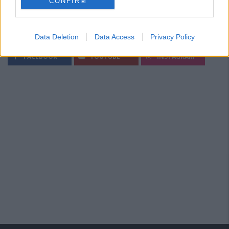
CONFIRM
Segui Diario Sportivo:
Data Deletion
Data Access
Privacy Policy
FACEBOOK
YOUTUBE
INSTAGRAM