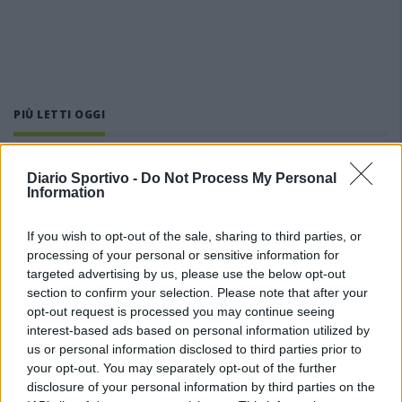
PIÙ LETTI OGGI
Coppa Italia: l'arbitro Gabriele Sari di
Diario Sportivo -
Do Not Process My Personal
Alghero dirige la finale Iglesias-Tempio
Information
22 Gen 2026
If you wish to opt-out of the sale, sharing to third parties, or
processing of your personal or sensitive information for
Thiesi nel segno di Contini e Budroni;
l'Ozierese replica con le cinque reti alla
targeted advertising by us, please use the below opt-out
Sanverese e mantiene il passo…
section to confirm your selection. Please note that after your
10 Mar 2025
opt-out request is processed you may continue seeing
interest-based ads based on personal information utilized by
Velotto dirigerà Cagliari-Atalanta
us or personal information disclosed to third parties prior to
30 Ott 2009
your opt-out. You may separately opt-out of the further
disclosure of your personal information by third parties on the
Uragano Pirri, Chessa è sicuro: «Stiamo